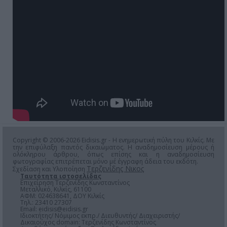
Copyright © 2006-2026 Eidisis.gr - Η ενημερωτική πύλη του Κιλκίς. Με
την επιφύλαξη παντός δικαιώματος. Η αναδημοσίευση μέρους ή
ολόκληρου άρθρου, όπως επίσης και η αναδημοσίευση
φωτογραφίας επιτρέπεται μόνο μέ έγγραφη άδεια του εκδότη.
Τερζενίδης Νικος
Σχεδίαση και Υλοποίηση
Ταυτότητα ιστοσελίδας
Επιχείρηση Τερζενίδης Κωνσταντίνος
Μεταλλικό, Κιλκίς, 61100
ΑΦΜ: 024638641, ΔΟΥ Κιλκίς
Τηλ.: 23410 27307
Email:
eidisis@eidisis.gr
Ιδιοκτήτης/ Νόμιμος εκπρ./ Διευθυντής/ Διαχειριστής/
Δικαιούχος domain: Τερζενίδης Κωνσταντίνος