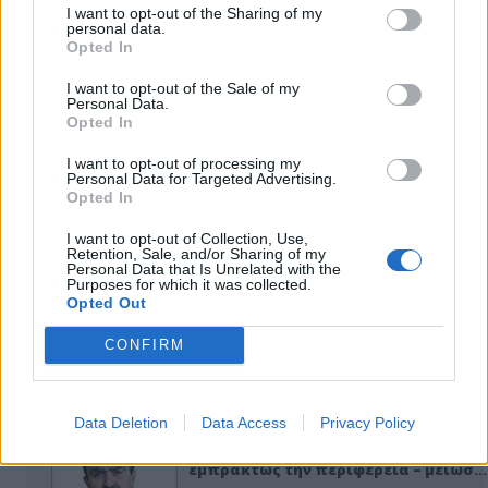
I want to opt-out of the Sharing of my
personal data.
Opted In
I want to opt-out of the Sale of my
Personal Data.
Opted In
I want to opt-out of processing my
Personal Data for Targeted Advertising.
Opted In
ΑΠΟΨΕΙΣ
I want to opt-out of Collection, Use,
Retention, Sale, and/or Sharing of my
Personal Data that Is Unrelated with the
Purposes for which it was collected.
Εδώ Παππάς, εκεί Παππάς, που είναι
Opted Out
ο ΣΥΡΙΖΑ και οι Κιλκισιώτες
CONFIRM
26-07-2026 - Κανένα σχόλιο
Data Deletion
Data Access
Privacy Policy
Κιλκίς προς Χατζηδάκη: Στηρίξτε
εμπράκτως την περιφέρεια – μειώσ…