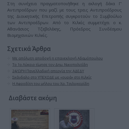
Στη συνέχεια πραγματοποιήθηκε η εκλογή δέκα Γ’
Αντιπροέδρων που μαζί με τους τρεις Αντιπροέδρους
της Διοικητικής Επιτροπής συγκροτούν το Συμβούλιο
των Αντιπροέδρων. Από το Κιλκίς συμμετέχει ο κ.
Αθανάσιος Τζεβελέκης, Πρόεδρος Συνδέσμου
Βιομηχανιών Κιλκίς.
Σχετικά Άρθρα
Με απόλυτη αποδοχή η επανεκλογή Αδαμόπουλου
Το 1ο Λύκειο τίμησε τον Δημ. Νικοπολιτίδη
24/ΩΡΗ Πανελλαδική απεργία της ΑΔΕΔΥ
Σκάνδαλο στο ΥΠΕΧΩΔΕ με «ουρά» στο Κιλκίς
Η Αφροδίτη του μήλου του Χρ. Τσιλιγκερίδη
Διαβάστε ακόμη