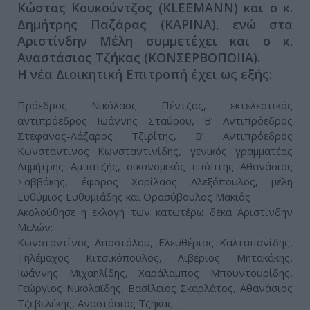
Κώστας Κουκούντζος (KLEEMANN) και ο κ.
Δημήτρης Παζάρας (ΚΑΡΙΝΑ), ενώ στα
Αριστίνδην Μέλη συμμετέχει και ο κ.
Αναστάσιος Τζήκας (ΚΟΝΣΕΡΒΟΠΟΙΙΑ).
Η νέα Διοικητική Επιτροπή έχει ως εξής:
Πρόεδρος Νικόλαος Πέντζος, εκτελεστικός
αντιπρόεδρος Ιωάννης Σταύρου, Β’ Αντιπρόεδρος
Στέφανος-Λάζαρος Τζιρίτης, Β’ Αντιπρόεδρος
Κωνσταντίνος Κωνσταντινίδης, γενικός γραμματέας
Δημήτρης Αμπατζής, οικονομικός επόπτης Αθανάσιος
Σαββάκης, έφορος Χαρίλαος Αλεξόπουλος, μέλη
Ευθύμιος Ευθυμιάδης και Θρασύβουλος Μακιός
Ακολούθησε η εκλογή των κατωτέρω δέκα Αριστίνδην
Μελών:
Κωνσταντίνος Αποστόλου, Ελευθέριος Καλταπανίδης,
Τηλέμαχος Κιτσικόπουλος, Λιβέριος Μητακάκης,
Ιωάννης Μιχαηλίδης, Χαράλαμπος Μπουντουρίδης,
Γεώργιος Νικολαϊδης, Βασίλειος Σκαρλάτος, Αθανάσιος
Τζεβελέκης, Αναστάσιος Τζήκας.