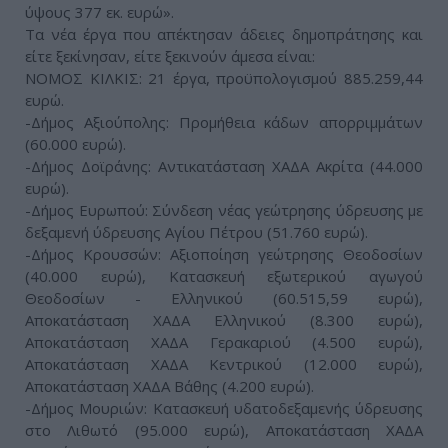
ύψους 377 εκ. ευρώ».
Τα νέα έργα που απέκτησαν άδειες δημοπράτησης και
είτε ξεκίνησαν, είτε ξεκινούν άμεσα είναι:
ΝΟΜΟΣ ΚΙΛΚΙΣ: 21 έργα, προϋπολογισμού 885.259,44
ευρώ.
-Δήμος Αξιούπολης: Προμήθεια κάδων απορριμμάτων
(60.000 ευρώ).
-Δήμος Δοϊράνης: Αντικατάσταση ΧΑΔΑ Ακρίτα (44.000
ευρώ).
-Δήμος Ευρωπού: Σύνδεση νέας γεώτρησης ύδρευσης με
δεξαμενή ύδρευσης Αγίου Πέτρου (51.760 ευρώ).
-Δήμος Κρουσσών: Αξιοποίηση γεώτρησης Θεοδοσίων
(40.000 ευρώ), Κατασκευή εξωτερικού αγωγού
Θεοδοσίων - Ελληνικού (60.515,59 ευρώ),
Αποκατάσταση ΧΑΔΑ Ελληνικού (8.300 ευρώ),
Αποκατάσταση ΧΑΔΑ Γερακαριού (4.500 ευρώ),
Αποκατάσταση ΧΑΔΑ Κεντρικού (12.000 ευρώ),
Αποκατάσταση ΧΑΔΑ Βάθης (4.200 ευρώ).
-Δήμος Μουριών: Κατασκευή υδατοδεξαμενής ύδρευσης
στο Λιθωτό (95.000 ευρώ), Αποκατάσταση ΧΑΔΑ