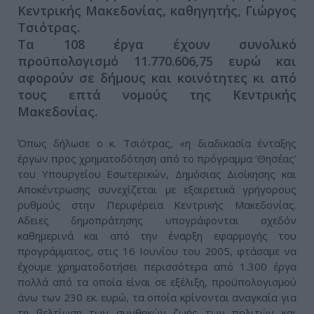
Κεντρικής Μακεδονίας, καθηγητής, Γιώργος
Τσιότρας.
Τα 108 έργα έχουν συνολικό
προϋπολογισμό 11.770.606,75 ευρώ και
αφορούν σε δήμους και κοινότητες κι από
τους επτά νομούς της Κεντρικής
Μακεδονίας.
Όπως δήλωσε ο κ. Τσιότρας, «η διαδικασία ένταξης
έργων προς χρηματοδότηση από το πρόγραμμα ‘Θησέας’
του Υπουργείου Εσωτερικών, Δημόσιας Διοίκησης και
Αποκέντρωσης συνεχίζεται με εξαιρετικά γρήγορους
ρυθμούς στην Περιφέρεια Κεντρικής Μακεδονίας.
Αδειες δημοπράτησης υπογράφονται σχεδόν
καθημερινά και από την έναρξη εφαρμογής του
προγράμματος, στις 16 Ιουνίου του 2005, φτάσαμε να
έχουμε χρηματοδοτήσει περισσότερα από 1.300 έργα
πολλά από τα οποία είναι σε εξέλιξη, προϋπολογισμού
άνω των 230 εκ. ευρώ, τα οποία κρίνονται αναγκαία για
τη βελτίωση των συνθηκών ζωής των πολιτών και