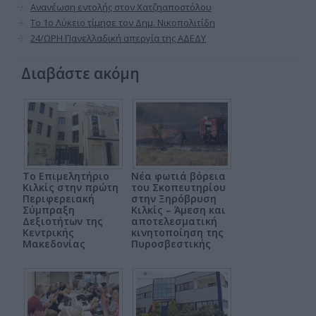
Ανανέωση εντολής στον Χατζηαποστόλου
Το 1ο Λύκειο τίμησε τον Δημ. Νικοπολιτίδη
24/ΩΡΗ Πανελλαδική απεργία της ΑΔΕΔΥ
Διαβάστε ακόμη
Το Επιμελητήριο
Νέα φωτιά βόρεια
Κιλκίς στην πρώτη
του Σκοπευτηρίου
Περιφερειακή
στην Ξηρόβρυση
Σύμπραξη
Κιλκίς – Άμεση και
Δεξιοτήτων της
αποτελεσματική
Κεντρικής
κινητοποίηση της
Μακεδονίας
Πυροσβεστικής