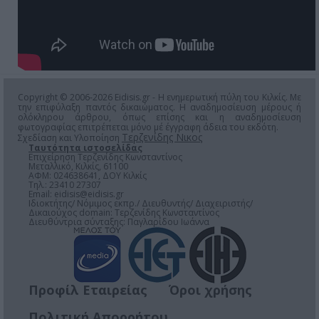
Copyright © 2006-2026 Eidisis.gr - Η ενημερωτική πύλη του Κιλκίς. Με
την επιφύλαξη παντός δικαιώματος. Η αναδημοσίευση μέρους ή
ολόκληρου άρθρου, όπως επίσης και η αναδημοσίευση
φωτογραφίας επιτρέπεται μόνο μέ έγγραφη άδεια του εκδότη.
Τερζενίδης Νικος
Σχεδίαση και Υλοποίηση
Ταυτότητα ιστοσελίδας
Επιχείρηση Τερζενίδης Κωνσταντίνος
Μεταλλικό, Κιλκίς, 61100
ΑΦΜ: 024638641, ΔΟΥ Κιλκίς
Τηλ.: 23410 27307
Email:
eidisis@eidisis.gr
Ιδιοκτήτης/ Νόμιμος εκπρ./ Διευθυντής/ Διαχειριστής/
Δικαιούχος domain: Τερζενίδης Κωνσταντίνος
Διευθύντρια σύνταξης: Παγλαρίδου Ιωάννα
Προφίλ Εταιρείας
Όροι χρήσης
Πολιτική Απορρήτου