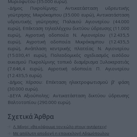
Μυριόφυτου (35.000 ευρώ).
-Δήμος Πικρολίμνης: Αντικατάσταση υδρευτικής
γεώτρησης Μικρόκαμπου (35.000 ευρώ), Αντικατάσταση
υδρευτικής γεώτρησης Παλαιού Αγιονερίου (44.000
ευρώ), Επέκταση τηλεελέγχου δικτύου ύδρευσης (11.000
ευρώ), Αγροτική οδοποιία Ν. Αγιονερίου (12.435,5
ευρώ), Αγροτική οδοποιία Μικρόκαμπου (12.435,5
ευρώ), Ανάπλαση κεντρικής πλατείας Ν. Αγιονερίου
(15.030,41 ευρώ), Πολεοδομικός σχεδιασμός εισόδου
οικισμού Πικρολίμνης τοπικό διαμέρισμα Ξυλοκερατιάς
(7.646,4 ευρώ), Αγροτική οδοποιία Π. Αγιονερίου
(12.435,5 ευρώ).
-Δήμος Χέρσου: Επέκταση ηλεκτροφωτισμού β’ φάση
(30.000 ευρώ).
-ΔΕΥΑ Αξιούπολης: Αντικατάσταση δικτύου ύδρευσης
Βαλτοτοπίου (290.000 ευρώ).
Σχετικά Άρθρα
Λ. Μίχος: «θα κόψουμε τον κώλο στους αντάρτες»!
Με απόλυτη αποδοχή η επανεκλογή Αδαμόπουλου