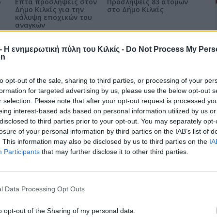
ο
Επτά προσλήψεις στον
Προσλήψεις 83 ατόμων
Δήμο Κιλκίς για την
στο Δήμο Κιλκίς
κάλυψη εποχικών του
αναγκών
επιστροφή στην κορυφή
r - Η ενημερωτική πύλη του Κιλκίς -
Do Not Process My Pers
on
to opt-out of the sale, sharing to third parties, or processing of your per
formation for targeted advertising by us, please use the below opt-out s
r selection. Please note that after your opt-out request is processed y
eing interest-based ads based on personal information utilized by us or
disclosed to third parties prior to your opt-out. You may separately opt-
losure of your personal information by third parties on the IAB’s list of
. This information may also be disclosed by us to third parties on the
IA
Participants
that may further disclose it to other third parties.
l Data Processing Opt Outs
o opt-out of the Sharing of my personal data.