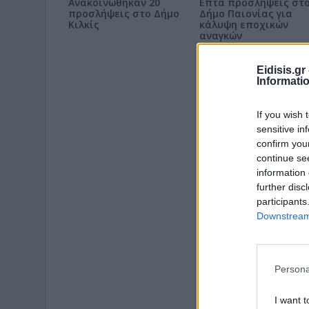
Ανακοινώθηκαν 20
Επτά προσλήψεις στ
προσλήψεις στο Δήμο
Δήμο Παιονίας για
Κιλκίς
κάλυψη εποχικών
αναγκών
Eidisis.g
Informati
If you wish 
sensitive in
confirm you
continue se
information 
further disc
participants
Downstream 
Persona
I want t