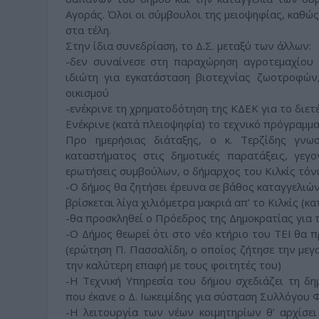
Αγοράς. Όλοι οι σύμβουλοι της μειοψηφίας, καθώ
στα τέλη.
Στην ίδια συνεδρίαση, το Δ.Σ. μεταξύ των άλλων:
-δεν συναίνεσε στη παραχώρηση αγροτεμαχίου
ιδιώτη για εγκατάσταση βιοτεχνίας ζωοτροφών
οικισμού
-ενέκρινε τη χρηματοδότηση της ΚΔΕΚ για το διε
Ενέκρινε (κατά πλειοψηφία) το τεχνικό πρόγραμμα
Προ ημερήσιας διάταξης, ο κ. Τερζίδης γνω
καταστήματος στις δημοτικές παρατάξεις, γεγ
ερωτήσεις συμβούλων, ο δήμαρχος του Κιλκίς τόνι
-Ο δήμος θα ζητήσει έρευνα σε βάθος καταγγελι
βρίσκεται λίγα χιλιόμετρα μακριά απ’ το Κιλκίς (κ
-θα προσκληθεί ο Πρόεδρος της Δημοκρατίας για τ
-Ο Δήμος θεωρεί ότι στο νέο κτήριο του ΤΕΙ θα 
(ερώτηση Π. Πασσαλίδη, ο οποίος ζήτησε την μεγ
την καλύτερη επαφή με τους φοιτητές του)
-Η Τεχνική Υπηρεσία του δήμου σχεδιάζει τη δ
που έκανε ο Δ. Ιωκειμίδης για σύσταση Συλλόγου 
-Η λειτουργία των νέων κοιμητηρίων θ’ αρχίσε