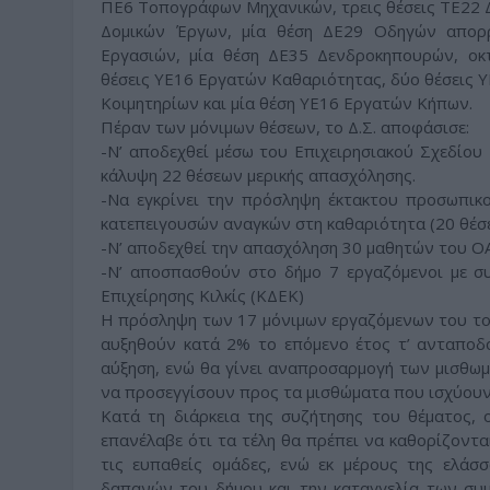
ΠΕ6 Τοπογράφων Μηχανικών, τρεις θέσεις ΤΕ22 Δ
Δομικών Έργων, μία θέση ΔΕ29 Οδηγών απορρ
Εργασιών, μία θέση ΔΕ35 Δενδροκηπουρών, οκ
θέσεις ΥΕ16 Εργατών Καθαριότητας, δύο θέσεις 
Κοιμητηρίων και μία θέση ΥΕ16 Εργατών Κήπων.
Πέραν των μόνιμων θέσεων, το Δ.Σ. αποφάσισε:
-Ν’ αποδεχθεί μέσω του Επιχειρησιακού Σχεδίο
κάλυψη 22 θέσεων μερικής απασχόλησης.
-Να εγκρίνει την πρόσληψη έκτακτου προσωπικο
κατεπειγουσών αναγκών στη καθαριότητα (20 θέσε
-Ν’ αποδεχθεί την απασχόληση 30 μαθητών του ΟΑ
-Ν’ αποσπασθούν στο δήμο 7 εργαζόμενοι με σ
Επιχείρησης Κιλκίς (ΚΔΕΚ)
Η πρόσληψη των 17 μόνιμων εργαζόμενων του τομ
αυξηθούν κατά 2% το επόμενο έτος τ’ ανταποδο
αύξηση, ενώ θα γίνει αναπροσαρμογή των μισθωμ
να προσεγγίσουν προς τα μισθώματα που ισχύουν 
Κατά τη διάρκεια της συζήτησης του θέματος, 
επανέλαβε ότι τα τέλη θα πρέπει να καθορίζοντα
τις ευπαθείς ομάδες, ενώ εκ μέρους της ελάσ
δαπανών του δήμου και την καταγγελία των συ