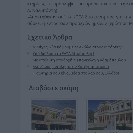
κτηρίων, τη πρόσληψη του προσωπικού και την 
Λ. Ναλμπάντη)
-Αποκτήθηκαν απ’ το ΚΤΕΛ δύο μινι-μπας για την 
σύσκεψη εντός των προσεχών ημερών (ερώτηση Μ.
Σχετικά Άρθρα
Λ. Μίχος: «θα κόψουμε τον κώλο στους αντάρτες»!
Υπό διάλυση τα ΕΛΤΑ Αξιούπολης!
Με απόλυτη αποδοχή η επανεκλογή Αδαμόπουλου
Ανανέωση εντολής στον Χατζηαποστόλου
Η σωτηρία σου είναι μέσα στο λαό σου, Ελλάδα!
Διαβάστε ακόμη