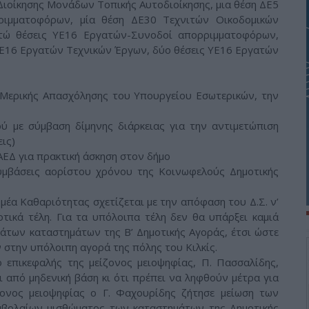
ιοίκησης Μονάδων Τοπικής Αυτοδιοίκησης, μια θέση ΔΕ5
ιμματοφόρων, μία θέση ΔΕ30 Τεχνιτών Οικοδομικών
τώ θέσεις ΥΕ16 Εργατών-Συνοδοί απορριμματοφόρων,
ΥΕ16 Εργατών Τεχνικών Έργων, δύο θέσεις ΥΕ16 Εργατών
υ Μερικής Απασχόλησης του Υπουργείου Εσωτερικών, την
ύ με σύμβαση δίμηνης διάρκειας για την αντιμετώπιση
ις)
ΕΔ για πρακτική άσκηση στον δήμο
υμβάσεις αορίστου χρόνου της Κοινωφελούς Δημοτικής
έα Καθαριότητας σχετίζεται με την απόφαση του Δ.Σ. ν’
τικά τέλη. Για τα υπόλοιπα τέλη δεν θα υπάρξει καμιά
άτων καταστημάτων της Β’ Δημοτικής Αγοράς, έτσι ώστε
στην υπόλοιπη αγορά της πόλης του Κιλκίς.
ο επικεφαλής της μείζονος μειοψηφίας, Π. Πασσαλίδης,
ι από μηδενική βάση κι ότι πρέπει να ληφθούν μέτρα για
σονος μειοψηφίας ο Γ. Φαχουρίδης ζήτησε μείωση των
μβολαίων μισθώματος των καταστημάτων της Δημοτικής