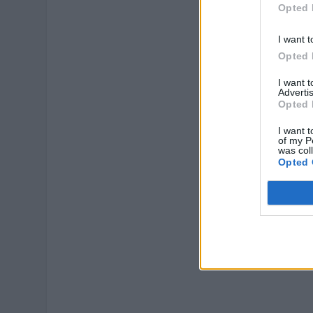
Opted 
I want t
Opted 
I want 
Advertis
Opted 
I want t
of my P
was col
Opted 