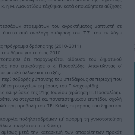
ς κι η Μ. Αμανατίδου τάχθηκαν κατά οποιαδήποτε αύξησης
 τεσσάρων στρεμμάτων του αγροκτήματος Βαπτιστή σε
, έπειτα από ανάλογη απόφαση του Τ.Σ. του εν λόγω
τές πρόγραμμα δράσης της (2010-2011)
 του δήμου για το έτος 2010.
στοποίησε ότι παραχωρείται αίθουσα του δημοτικού
ονός που επικρότησε ο κ. Πασσαλίδης. Απαντώντας σ’
σε μεταξύ άλλων και τα εξής:
ών περί σοβαρής ρύπανσης του υπεδάφους σε περιοχή που
ατάθεση στοιχείων εκ μέρους του Γ. Φαχουρίδη)
ις εκδηλώσεις της 21ης Ιουνίου (ερώτηση Π. Πασσαλίδη).
πρέπει να στεγαστεί και πανεπιστημιακού επιπέδου σχολή
αλύτερη προβολή του ΤΕΙ Κιλκίς εκ μέρους του δήμου και
ημιουργία ποδηλατοδρόμων (μ’ αφορμή τη γνωστοποίηση
Φίλων ποδηλάτου στο Κιλκίς)
ι αμέσως μετά την κατασκευή των απαραίτητων προκάτ