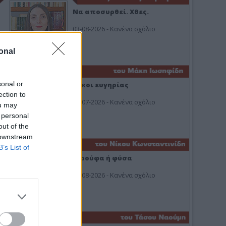
Να αποσυρθεί. Χθες.
03-08-2026 - Κανένα σχόλιο
onal
sonal or
Οίκοι ευγηρίας
ection to
24-07-2026 - Κανένα σχόλιο
ou may
 personal
out of the
 downstream
B’s List of
Ή ρούφα ή φύσα
03-08-2026 - Κανένα σχόλιο