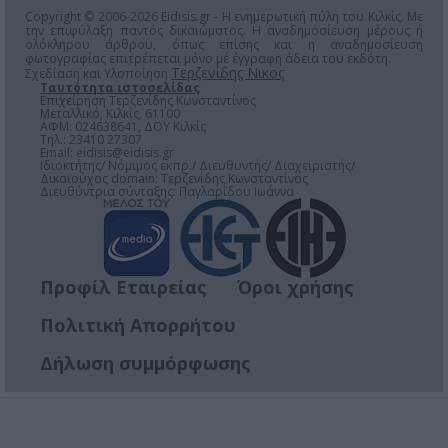
Copyright © 2006-2026 Eidisis.gr - Η ενημερωτική πύλη του Κιλκίς. Με
την επιφύλαξη παντός δικαιώματος. Η αναδημοσίευση μέρους ή
ολόκληρου άρθρου, όπως επίσης και η αναδημοσίευση
φωτογραφίας επιτρέπεται μόνο μέ έγγραφη άδεια του εκδότη.
Τερζενίδης Νικος
Σχεδίαση και Υλοποίηση
Ταυτότητα ιστοσελίδας
Επιχείρηση Τερζενίδης Κωνσταντίνος
Μεταλλικό, Κιλκίς, 61100
ΑΦΜ: 024638641, ΔΟΥ Κιλκίς
Τηλ.: 23410 27307
Email:
eidisis@eidisis.gr
Ιδιοκτήτης/ Νόμιμος εκπρ./ Διευθυντής/ Διαχειριστής/
Δικαιούχος domain: Τερζενίδης Κωνσταντίνος
Διευθύντρια σύνταξης: Παγλαρίδου Ιωάννα
Προφίλ Εταιρείας
Όροι χρήσης
Πολιτική Απορρήτου
Δήλωση συμμόρφωσης