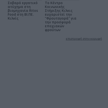
Σοβαρό εργατικό
Το Κέντρο
ατύχημα στη
Κοινωνικής
βιομηχανία Ritos
Στήριξης Κιλκις
Food στη ΒΙ.ΠΕ.
ευχαριστεί την
Κιλκίς
"Φρουταγορά" για
την προσφορά
εποχιακών
φρούτων
επιστροφή στην κορυφή