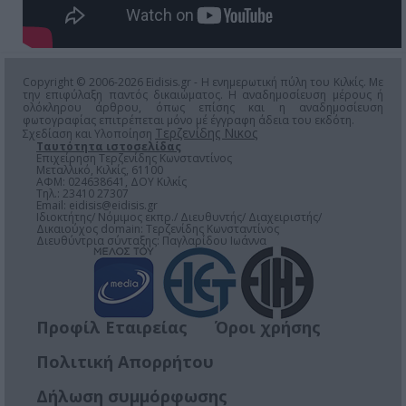
Copyright © 2006-2026 Eidisis.gr - Η ενημερωτική πύλη του Κιλκίς. Με
την επιφύλαξη παντός δικαιώματος. Η αναδημοσίευση μέρους ή
ολόκληρου άρθρου, όπως επίσης και η αναδημοσίευση
φωτογραφίας επιτρέπεται μόνο μέ έγγραφη άδεια του εκδότη.
Τερζενίδης Νικος
Σχεδίαση και Υλοποίηση
Ταυτότητα ιστοσελίδας
Επιχείρηση Τερζενίδης Κωνσταντίνος
Μεταλλικό, Κιλκίς, 61100
ΑΦΜ: 024638641, ΔΟΥ Κιλκίς
Τηλ.: 23410 27307
Email:
eidisis@eidisis.gr
Ιδιοκτήτης/ Νόμιμος εκπρ./ Διευθυντής/ Διαχειριστής/
Δικαιούχος domain: Τερζενίδης Κωνσταντίνος
Διευθύντρια σύνταξης: Παγλαρίδου Ιωάννα
Προφίλ Εταιρείας
Όροι χρήσης
Πολιτική Απορρήτου
Δήλωση συμμόρφωσης