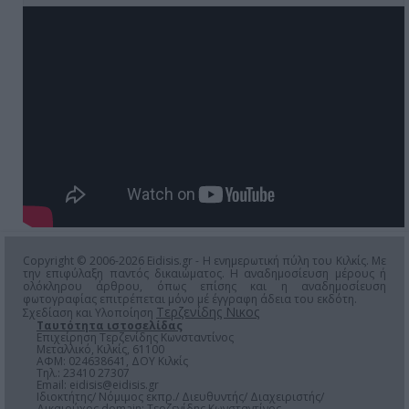
Copyright © 2006-2026 Eidisis.gr - Η ενημερωτική πύλη του Κιλκίς. Με
την επιφύλαξη παντός δικαιώματος. Η αναδημοσίευση μέρους ή
ολόκληρου άρθρου, όπως επίσης και η αναδημοσίευση
φωτογραφίας επιτρέπεται μόνο μέ έγγραφη άδεια του εκδότη.
Τερζενίδης Νικος
Σχεδίαση και Υλοποίηση
Ταυτότητα ιστοσελίδας
Επιχείρηση Τερζενίδης Κωνσταντίνος
Μεταλλικό, Κιλκίς, 61100
ΑΦΜ: 024638641, ΔΟΥ Κιλκίς
Τηλ.: 23410 27307
Email:
eidisis@eidisis.gr
Ιδιοκτήτης/ Νόμιμος εκπρ./ Διευθυντής/ Διαχειριστής/
Δικαιούχος domain: Τερζενίδης Κωνσταντίνος