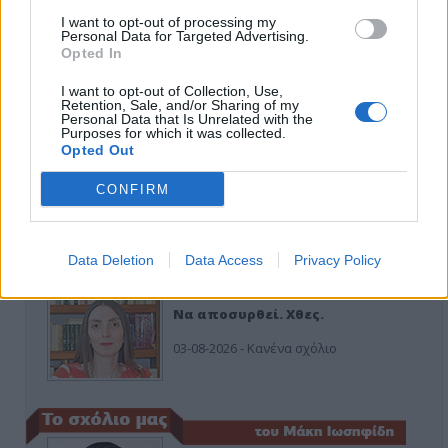
I want to opt-out of processing my
Εδώ Παππάς, εκεί Παππάς, που είναι
Personal Data for Targeted Advertising.
ο ΣΥΡΙΖΑ και οι Κιλκισιώτες
Opted In
26-07-2026 - Κανένα σχόλιο
I want to opt-out of Collection, Use,
Retention, Sale, and/or Sharing of my
Personal Data that Is Unrelated with the
Purposes for which it was collected.
Opted Out
Κιλκίς προς Χατζηδάκη: Στηρίξτε
εμπράκτως την περιφέρεια – μειώσ…
CONFIRM
11-06-2026 - Κανένα σχόλιο
Data Deletion
Data Access
Privacy Policy
Να αποσυρθεί. Χθες.
03-08-2026 - Κανένα σχόλιο