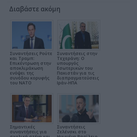
Διαβάστε ακόμη
Συναντήσεις Ρούτε
Συναντήσεις στην
και Τραμπ:
Τεχεράνη: Ο
Επικέντρωση στην
υπουργός
αποκλιμάκωση
Εσωτερικών του
ενόψει της
Πακιστάν για τις
συνόδου κορυφής
διαπραγματεύσεις
του ΝΑΤΟ
Ιράν-ΗΠΑ
Σημαντικές
Συναντήσεις
συναντήσεις για
Ζελένσκι στο
σχολική στέγη και
Ηνωμένο Βασίλειο