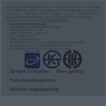
Copyright © 2006-2026 Eidisis.gr - Η ενημερωτική πύλη του Κιλκίς. Με
την επιφύλαξη παντός δικαιώματος. Η αναδημοσίευση μέρους ή
ολόκληρου άρθρου, όπως επίσης και η αναδημοσίευση
φωτογραφίας επιτρέπεται μόνο μέ έγγραφη άδεια του εκδότη.
Τερζενίδης Νικος
Σχεδίαση και Υλοποίηση
Ταυτότητα ιστοσελίδας
Επιχείρηση Τερζενίδης Κωνσταντίνος
Μεταλλικό, Κιλκίς, 61100
ΑΦΜ: 024638641, ΔΟΥ Κιλκίς
Τηλ.: 23410 27307
Email:
eidisis@eidisis.gr
Ιδιοκτήτης/ Νόμιμος εκπρ./ Διευθυντής/ Διαχειριστής/
Δικαιούχος domain: Τερζενίδης Κωνσταντίνος
Διευθύντρια σύνταξης: Παγλαρίδου Ιωάννα
Προφίλ Εταιρείας
Όροι χρήσης
Πολιτική Απορρήτου
Δήλωση συμμόρφωσης