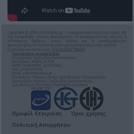
Copyright © 2006-2026 Eidisis.gr - Η ενημερωτική πύλη του Κιλκίς. Με
την επιφύλαξη παντός δικαιώματος. Η αναδημοσίευση μέρους ή
ολόκληρου άρθρου, όπως επίσης και η αναδημοσίευση
φωτογραφίας επιτρέπεται μόνο μέ έγγραφη άδεια του εκδότη.
Τερζενίδης Νικος
Σχεδίαση και Υλοποίηση
Ταυτότητα ιστοσελίδας
Επιχείρηση Τερζενίδης Κωνσταντίνος
Μεταλλικό, Κιλκίς, 61100
ΑΦΜ: 024638641, ΔΟΥ Κιλκίς
Τηλ.: 23410 27307
Email:
eidisis@eidisis.gr
Ιδιοκτήτης/ Νόμιμος εκπρ./ Διευθυντής/ Διαχειριστής/
Δικαιούχος domain: Τερζενίδης Κωνσταντίνος
Διευθύντρια σύνταξης: Παγλαρίδου Ιωάννα
Προφίλ Εταιρείας
Όροι χρήσης
Πολιτική Απορρήτου