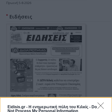
Πρωινή 5-8-2026
Ειδήσεις
Eidisis.gr - Η ενημερωτική πύλη του Κιλκίς -
Do
Not Process My Personal Information