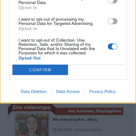
Personal Data.
ΑΠΟΨΕΙΣ
Opted In
I want to opt-out of processing my
Personal Data for Targeted Advertising.
Opted In
Εδώ Παππάς, εκεί Παππάς, που είναι
ο ΣΥΡΙΖΑ και οι Κιλκισιώτες
I want to opt-out of Collection, Use,
Retention, Sale, and/or Sharing of my
26-07-2026 - Κανένα σχόλιο
Personal Data that Is Unrelated with the
Purposes for which it was collected.
Opted Out
CONFIRM
Κιλκίς προς Χατζηδάκη: Στηρίξτε
εμπράκτως την περιφέρεια – μειώσ…
11-06-2026 - Κανένα σχόλιο
Data Deletion
Data Access
Privacy Policy
Να αποσυρθεί. Χθες.
03-08-2026 - Κανένα σχόλιο