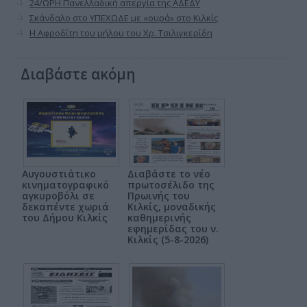
24/ΩΡΗ Πανελλαδική απεργία της ΑΔΕΔΥ
Σκάνδαλο στο ΥΠΕΧΩΔΕ με «ουρά» στο Κιλκίς
Η Αφροδίτη του μήλου του Χρ. Τσιλιγκερίδη
Διαβάστε ακόμη
Αυγουστιάτικο
Διαβάστε το νέο
κινηματογραφικό
πρωτοσέλιδο της
αγκυροβόλι σε
Πρωινής του
δεκαπέντε χωριά
Κιλκίς, μοναδικής
του Δήμου Κιλκίς
καθημερινής
εφημερίδας του ν.
Κιλκίς (5-8-2026)