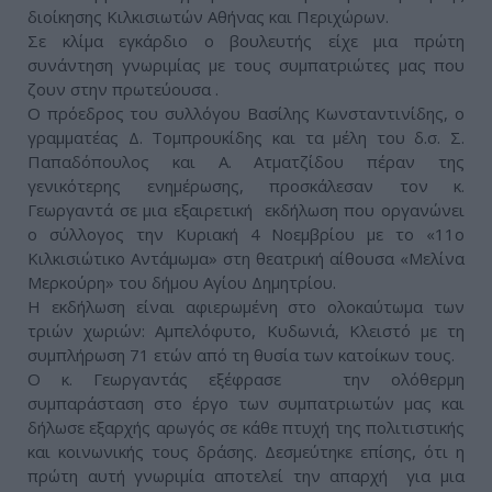
διοίκησης Κιλκισιωτών Αθήνας και Περιχώρων.
Σε κλίμα εγκάρδιο ο βουλευτής είχε μια πρώτη
συνάντηση γνωριμίας με τους συμπατριώτες μας που
ζουν στην πρωτεύουσα .
Ο πρόεδρος του συλλόγου Βασίλης Κωνσταντινίδης, ο
γραμματέας Δ. Τομπρουκίδης και τα μέλη του δ.σ. Σ.
Παπαδόπουλος και Α. Ατματζίδου πέραν της
γενικότερης ενημέρωσης, προσκάλεσαν τον κ.
Γεωργαντά σε μια εξαιρετική εκδήλωση που οργανώνει
ο σύλλογος την Κυριακή 4 Νοεμβρίου με το «11ο
Κιλκισιώτικο Αντάμωμα» στη θεατρική αίθουσα «Μελίνα
Μερκούρη» του δήμου Αγίου Δημητρίου.
Η εκδήλωση είναι αφιερωμένη στο ολοκαύτωμα των
τριών χωριών: Αμπελόφυτο, Κυδωνιά, Κλειστό με τη
συμπλήρωση 71 ετών από τη θυσία των κατοίκων τους.
Ο κ. Γεωργαντάς εξέφρασε την ολόθερμη
συμπαράσταση στο έργο των συμπατριωτών μας και
δήλωσε εξαρχής αρωγός σε κάθε πτυχή της πολιτιστικής
και κοινωνικής τους δράσης. Δεσμεύτηκε επίσης, ότι η
πρώτη αυτή γνωριμία αποτελεί την απαρχή για μια