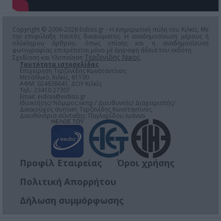
Copyright © 2006-2026 Eidisis.gr - Η ενημερωτική πύλη του Κιλκίς. Με
την επιφύλαξη παντός δικαιώματος. Η αναδημοσίευση μέρους ή
ολόκληρου άρθρου, όπως επίσης και η αναδημοσίευση
φωτογραφίας επιτρέπεται μόνο μέ έγγραφη άδεια του εκδότη.
Τερζενίδης Νικος
Σχεδίαση και Υλοποίηση
Ταυτότητα ιστοσελίδας
Επιχείρηση Τερζενίδης Κωνσταντίνος
Μεταλλικό, Κιλκίς, 61100
ΑΦΜ: 024638641, ΔΟΥ Κιλκίς
Τηλ.: 23410 27307
Email:
eidisis@eidisis.gr
Ιδιοκτήτης/ Νόμιμος εκπρ./ Διευθυντής/ Διαχειριστής/
Δικαιούχος domain: Τερζενίδης Κωνσταντίνος
Διευθύντρια σύνταξης: Παγλαρίδου Ιωάννα
Προφίλ Εταιρείας
Όροι χρήσης
Πολιτική Απορρήτου
Δήλωση συμμόρφωσης