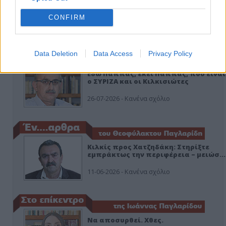
CONFIRM
ΑΠΟΨΕΙΣ
Data Deletion
Data Access
Privacy Policy
Εδώ Παππάς, εκεί Παππάς, που είναι
ο ΣΥΡΙΖΑ και οι Κιλκισιώτες
26-07-2026 - Κανένα σχόλιο
Κιλκίς προς Χατζηδάκη: Στηρίξτε
εμπράκτως την περιφέρεια – μειώσ…
11-06-2026 - Κανένα σχόλιο
Να αποσυρθεί. Χθες.