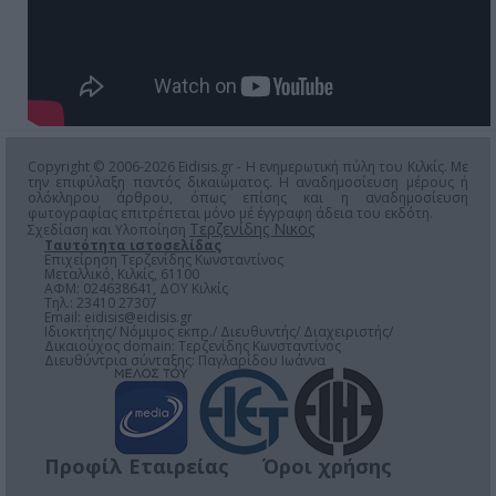
Copyright © 2006-2026 Eidisis.gr - Η ενημερωτική πύλη του Κιλκίς. Με
την επιφύλαξη παντός δικαιώματος. Η αναδημοσίευση μέρους ή
ολόκληρου άρθρου, όπως επίσης και η αναδημοσίευση
φωτογραφίας επιτρέπεται μόνο μέ έγγραφη άδεια του εκδότη.
Τερζενίδης Νικος
Σχεδίαση και Υλοποίηση
Ταυτότητα ιστοσελίδας
Επιχείρηση Τερζενίδης Κωνσταντίνος
Μεταλλικό, Κιλκίς, 61100
ΑΦΜ: 024638641, ΔΟΥ Κιλκίς
Τηλ.: 23410 27307
Email:
eidisis@eidisis.gr
Ιδιοκτήτης/ Νόμιμος εκπρ./ Διευθυντής/ Διαχειριστής/
Δικαιούχος domain: Τερζενίδης Κωνσταντίνος
Διευθύντρια σύνταξης: Παγλαρίδου Ιωάννα
Προφίλ Εταιρείας
Όροι χρήσης