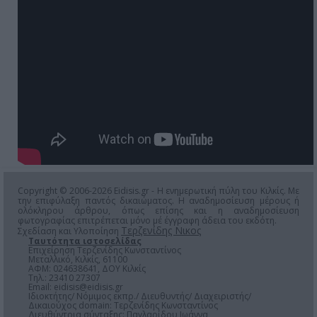
Copyright © 2006-2026 Eidisis.gr - Η ενημερωτική πύλη του Κιλκίς. Με
την επιφύλαξη παντός δικαιώματος. Η αναδημοσίευση μέρους ή
ολόκληρου άρθρου, όπως επίσης και η αναδημοσίευση
φωτογραφίας επιτρέπεται μόνο μέ έγγραφη άδεια του εκδότη.
Τερζενίδης Νικος
Σχεδίαση και Υλοποίηση
Ταυτότητα ιστοσελίδας
Επιχείρηση Τερζενίδης Κωνσταντίνος
Μεταλλικό, Κιλκίς, 61100
ΑΦΜ: 024638641, ΔΟΥ Κιλκίς
Τηλ.: 23410 27307
Email:
eidisis@eidisis.gr
Ιδιοκτήτης/ Νόμιμος εκπρ./ Διευθυντής/ Διαχειριστής/
Δικαιούχος domain: Τερζενίδης Κωνσταντίνος
Διευθύντρια σύνταξης: Παγλαρίδου Ιωάννα