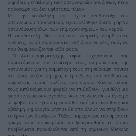
αιφνίδια μετακίνηση των αστυνομικών δυνάμεων, ήταν
πρόσκαιρη και δεν υφίσταται πλέον.
Με την κατάλληλη και ταχεία αναδιάταξη του
αστυνομικού προσωπικού, εξασφαλίσθηκε άμεσα η άρτια
αστυνόμευση όλων των επίμαχων σημείων του νομού.
Η αναδιάταξη θα υφίσταται διαρκείς διορθωτικές
κινήσεις, αφού λαμβάνονται υπ’ όψιν οι νέες ανάγκες
που θα εμφανίζονται κάθε φορά.
Ο Αντιπεριφερειάρχης, αφού ευχαρίστησε τους
παριστάμενους και ιδιαίτερα τους εκπροσώπους της
Αστυνομίας για τη συμμετοχή τους στη σύσκεψη, τόνισε
ότι είναι μείζον ζήτημα, η εμπέδωση του αισθήματος
ασφάλειας στους πολίτες του νομού. Κάλεσε όλους
τους εμπλεκόμενους φορείς να επιδείξουν, για άλλη μια
φορά πνεύμα συνεργασίας ώστε να διαλυθούν έγκαιρα
οι φόβοι που έχουν εμφανισθεί από μια ανεύθυνη και
αβάσιμη φημολογία. Ζήτησε δε από όλους να στηρίξουν
το έργο των δυνάμεων Τάξης, παρέχοντας την αμέριστη
αρωγή τους προκειμένου να ξεπερασθούν τα όποια
προβλήματα προκαλούνται από τη σημερινή δύσκολη
συγκυρία.