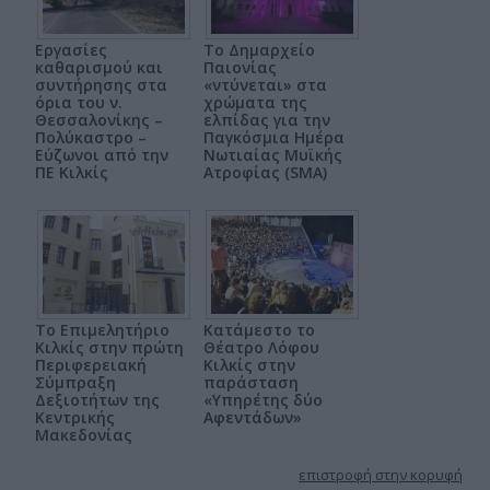
Εργασίες
Το Δημαρχείο
καθαρισμού και
Παιονίας
συντήρησης στα
«ντύνεται» στα
όρια του ν.
χρώματα της
Θεσσαλονίκης –
ελπίδας για την
Πολύκαστρο –
Παγκόσμια Ημέρα
Εύζωνοι από την
Νωτιαίας Μυϊκής
ΠΕ Κιλκίς
Ατροφίας (SMA)
Το Επιμελητήριο
Κατάμεστο το
Κιλκίς στην πρώτη
Θέατρο Λόφου
Περιφερειακή
Κιλκίς στην
Σύμπραξη
παράσταση
Δεξιοτήτων της
«Υπηρέτης δύο
Κεντρικής
Αφεντάδων»
Μακεδονίας
επιστροφή στην κορυφή