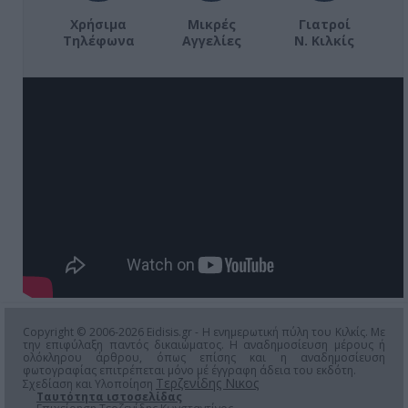
Χρήσιμα
Μικρές
Γιατροί
Τηλέφωνα
Αγγελίες
Ν. Κιλκίς
Copyright © 2006-2026 Eidisis.gr - Η ενημερωτική πύλη του Κιλκίς. Με
την επιφύλαξη παντός δικαιώματος. Η αναδημοσίευση μέρους ή
ολόκληρου άρθρου, όπως επίσης και η αναδημοσίευση
φωτογραφίας επιτρέπεται μόνο μέ έγγραφη άδεια του εκδότη.
Τερζενίδης Νικος
Σχεδίαση και Υλοποίηση
Ταυτότητα ιστοσελίδας