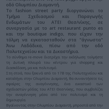
οδό Ολυμπίου Διαμαντή.
Το fashion street party διοργανώνει το
Τμήμα Σχεδιασμού και Παραγωγής
Ενδυμάτων του ΑΤΕΙ Θεσ/νίκης, σε
συνεργασία με το art restaurant punto es
και την boutique indigo, που είχαν την
τόλμη να εγκατασταθούν στα "άγνωστα"
Άνω Λαδάδικα, πίσω από την οδό
Πολυτεχνείου και τα Δικαστήρια.
To σύνθημα re-move διατρέχει την εκδήλωση: τολμήστε
τη Δυτική πλευρά του κέντρου για shopping και
διασκέδαση, μα και πολιτισμό.
Στη στοά, που ξεκινά από το 17Β της Πολυτεχνείου και
καταλήγει στην Ολυμπίου Διαμαντή, θα συναντήσετε τις
σφαίρες της αναγέννησης, ένα εικαστικό των
σχεδιαστών μόδας του ΑΤΕΙ Θεσ/νίκης, που συμβολίζει
την αναγέννηση μέσα από τον πολιτισμό και τη
δημιουργία.
Βγαίνοντας στην Ολυμπίου Διαμαντή, μπροστά από την