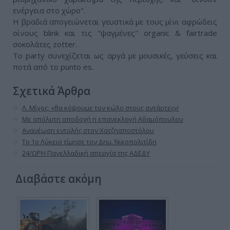
ενέργεια στο χώρο".
Η βραδιά απογειώνεται γευστικά με τους μίνι αφρώδεις
οίνους blink και τις "ψαγμένες" organic & fairtrade
σοκολάτες zotter.
Το party συνεχίζεται ως αργά με μουσικές, γεύσεις και
ποτά από το punto es.
Σχετικά Άρθρα
Λ. Μίχος: «θα κόψουμε τον κώλο στους αντάρτες»!
Με απόλυτη αποδοχή η επανεκλογή Αδαμόπουλου
Ανανέωση εντολής στον Χατζηαποστόλου
Το 1ο Λύκειο τίμησε τον Δημ. Νικοπολιτίδη
24/ΩΡΗ Πανελλαδική απεργία της ΑΔΕΔΥ
Διαβάστε ακόμη