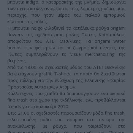
μπουτίκ indigo, ο καταρράκτης της μνήμης, δημιουργία
των σχεδιαστών, αναφέρεται στις λαμπερές μνήμες μιας
περιοχής, που ήταν μέρος του παλιού εμπορικού
κέντρου της πόλης.
Η μπουτίκ indigo φιλοξενεί τα κατάλευκα ρούχα origami
flowers της σχεδιάστριας μόδας Γιώτας Καϊοπούλου,
αποφοίτου του ΑΤΕΙ Θεσ/νίκης. Τα origami water
bombs των φοιτητών και οι ζωγραφικοί πίνακες της
Γιώτας συμπληρώνουν το visual merchandising της
βιτρίνας.
Από τις 18.00, οι σχεδιαστές μόδας του ΑΤΕΙ Θεσ/νίκης
θα φτιάχνουν graffiti T-shirts, τα οποία θα διατίθενται
προς πώληση για την ενίσχυση της Ελληνικής Εταιρίας
Προστασίας Αυτιστικών Ατόμων.
Καλλιτέχνες του graffiti θα δημιουργήσουν ένα σκηνικό
fine trash στο χώρο της εκδήλωσης, ενώ προβάλλονται
trends για το καλοκαίρι 2010.
Στις 21.00 οι σχεδιαστές παρουσιάζουν μόδα fine trash,
εκλεπτυσμένη μόδα του δρόμου στο πνεύμα της
ανακύκλωσης, με ρούχα, που ταιριάζουν στο
βιομηχανικό χαρακτήρα της περιοχής. και "δίνουν