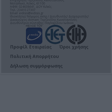
Επιχείρηση Τερζενίδης Κωνσταντίνος
Μεταλλικό, Κιλκίς, 61100
ΑΦΜ: 024638641, ΔΟΥ Κιλκίς
Τηλ.: 23410 27307
Email:
eidisis@eidisis.gr
Ιδιοκτήτης/ Νόμιμος εκπρ./ Διευθυντής/ Διαχειριστής/
Δικαιούχος domain: Τερζενίδης Κωνσταντίνος
Διευθύντρια σύνταξης: Παγλαρίδου Ιωάννα
Προφίλ Εταιρείας
Όροι χρήσης
Πολιτική Απορρήτου
Δήλωση συμμόρφωσης