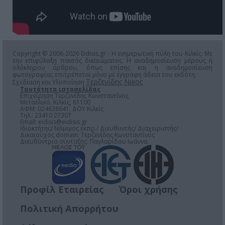
Copyright © 2006-2026 Eidisis.gr - Η ενημερωτική πύλη του Κιλκίς. Με
την επιφύλαξη παντός δικαιώματος. Η αναδημοσίευση μέρους ή
ολόκληρου άρθρου, όπως επίσης και η αναδημοσίευση
φωτογραφίας επιτρέπεται μόνο μέ έγγραφη άδεια του εκδότη.
Τερζενίδης Νικος
Σχεδίαση και Υλοποίηση
Ταυτότητα ιστοσελίδας
Επιχείρηση Τερζενίδης Κωνσταντίνος
Μεταλλικό, Κιλκίς, 61100
ΑΦΜ: 024638641, ΔΟΥ Κιλκίς
Τηλ.: 23410 27307
Email:
eidisis@eidisis.gr
Ιδιοκτήτης/ Νόμιμος εκπρ./ Διευθυντής/ Διαχειριστής/
Δικαιούχος domain: Τερζενίδης Κωνσταντίνος
Διευθύντρια σύνταξης: Παγλαρίδου Ιωάννα
Προφίλ Εταιρείας
Όροι χρήσης
Πολιτική Απορρήτου