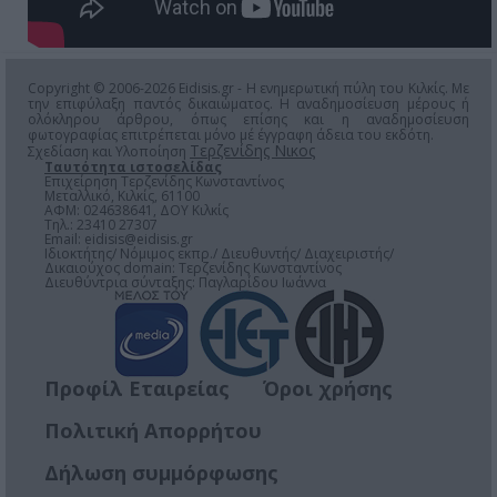
Copyright © 2006-2026 Eidisis.gr - Η ενημερωτική πύλη του Κιλκίς. Με
την επιφύλαξη παντός δικαιώματος. Η αναδημοσίευση μέρους ή
ολόκληρου άρθρου, όπως επίσης και η αναδημοσίευση
φωτογραφίας επιτρέπεται μόνο μέ έγγραφη άδεια του εκδότη.
Τερζενίδης Νικος
Σχεδίαση και Υλοποίηση
Ταυτότητα ιστοσελίδας
Επιχείρηση Τερζενίδης Κωνσταντίνος
Μεταλλικό, Κιλκίς, 61100
ΑΦΜ: 024638641, ΔΟΥ Κιλκίς
Τηλ.: 23410 27307
Email:
eidisis@eidisis.gr
Ιδιοκτήτης/ Νόμιμος εκπρ./ Διευθυντής/ Διαχειριστής/
Δικαιούχος domain: Τερζενίδης Κωνσταντίνος
Διευθύντρια σύνταξης: Παγλαρίδου Ιωάννα
Προφίλ Εταιρείας
Όροι χρήσης
Πολιτική Απορρήτου
Δήλωση συμμόρφωσης