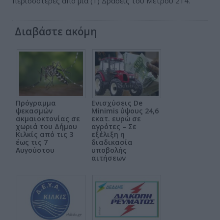
περισσότερες από μια (1) Δράσεις του Μέτρου 214.
Διαβάστε ακόμη
Πρόγραμμα
Ενισχύσεις De
ψεκασμών
Minimis ύψους 24,6
ακμαιοκτονίας σε
εκατ. ευρώ σε
χωριά του Δήμου
αγρότες – Σε
Κιλκίς από τις 3
εξέλιξη η
έως τις 7
διαδικασία
Αυγούστου
υποβολής
αιτήσεων