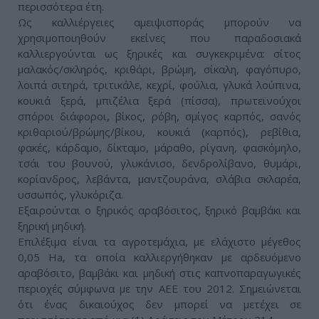
περισσότερα έτη.
Ως καλλιέργειες αμειψισποράς μπορούν να
χρησιμοποιηθούν εκείνες που παραδοσιακά
καλλιεργούνται ως ξηρικές και συγκεκριμένα: σίτος
μαλακός/σκληρός, κριθάρι, βρώμη, σίκαλη, φαγόπυρο,
λοιπά σιτηρά, τριτικάλε, κεχρί, φούλια, γλυκά λούπινα,
κουκιά ξερά, μπιζέλια ξερά (πίσσα), πρωτεϊνούχοι
σπόροι διάφοροι, βίκος, ρόβη, σμίγος καρπός, σανός
κριθαριού/βρώμης/βίκου, κουκιά (καρπός), ρεβίθια,
φακές, κάρδαμο, δίκταμο, μάραθο, ρίγανη, φασκόμηλο,
τσάι του βουνού, γλυκάνισο, δενδρολίβανο, θυμάρι,
κορίανδρος, λεβάντα, μαντζουράνα, σλάβια σκλαρέα,
υσσωπός, γλυκόριζα.
Εξαιρούνται ο ξηρικός αραβόσιτος, ξηρικό βαμβάκι και
ξηρική μηδική.
Επιλέξιμα είναι τα αγροτεμάχια, με ελάχιστο μέγεθος
0,05 Ha, τα οποία καλλιεργήθηκαν με αρδευόμενο
αραβόσιτο, βαμβάκι και μηδική στις καπνοπαραγωγικές
περιοχές σύμφωνα με την ΑΕΕ του 2012. Σημειώνεται
ότι ένας δικαιούχος δεν μπορεί να μετέχει σε