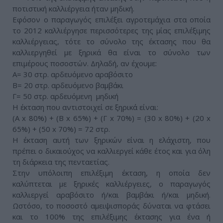
ποτιστική καλλιέργεια ήταν μηδική.
Εφόσον ο παραγωγός επιλέξει αγροτεμάχια στα οποία
το 2012 καλλιέργησε περισσότερες της μίας επιλέξιμης
καλλιέργειας, τότε το σύνολο της έκτασης που θα
καλλιεργηθεί με ξηρικά θα είναι το σύνολο των
επιμέρους ποσοστών. Δηλαδή, αν έχουμε:
Α= 30 στρ. αρδευόμενο αραβόσιτο
Β= 20 στρ. αρδευόμενο βαμβάκι
Γ= 50 στρ. αρδευόμενη μηδική
Η έκταση που αντιστοιχεί σε ξηρικά είναι:
(Α x 80%) + (B x 65%) + (Γ x 70%) = (30 x 80%) + (20 x
65%) + (50 x 70%) = 72 στρ.
Η έκταση αυτή των ξηρικών είναι η ελάχιστη, που
πρέπει ο δικαιούχος να καλλιεργεί κάθε έτος και για όλη
τη διάρκεια της πενταετίας.
Στην υπόλοιπη επιλέξιμη έκταση, η οποία δεν
καλύπτεται με ξηρικές καλλιέργειες, ο παραγωγός
καλλιεργεί αραβόσιτο ή/και βαμβάκι ή/και μηδική.
Ωστόσο, το ποσοστό αμειψισποράς δύναται να φτάσει
και το 100% της επιλέξιμης έκτασης για ένα ή