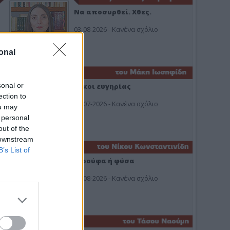
Να αποσυρθεί. Χθες.
03-08-2026 - Κανένα σχόλιο
onal
sonal or
Οίκοι ευγηρίας
ection to
24-07-2026 - Κανένα σχόλιο
ou may
 personal
out of the
 downstream
B’s List of
Ή ρούφα ή φύσα
03-08-2026 - Κανένα σχόλιο