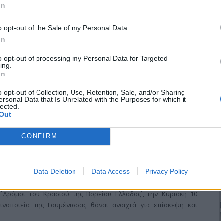
 στελέχη των γαλακτοβιομηχανιών που
In
 κτηνοτρόφων
o opt-out of the Sale of my Personal Data.
In
πιον της δικαιοσύνης το μέγα σκάνδαλο με τη σύμπυξη καρτέλ εκ
to opt-out of processing my Personal Data for Targeted
 βάρος των παραγωγών της χώρας.
ing.
In
o opt-out of Collection, Use, Retention, Sale, and/or Sharing
ersonal Data that Is Unrelated with the Purposes for which it
lected.
Out
CONFIRM
ιακή στη Γουμένισσα
Data Deletion
Data Access
Privacy Policy
συμμετέχει φέτος για πρώτη φορά στην `Ευρωπαϊκή Ημέρα
 `Δρόμοι του Κρασιού της Βορείου Ελλάδος`, την Κυριακή 10
ινοποιεία της Γουμένισσας θάναι ανοιχτά για επίσκεψη και