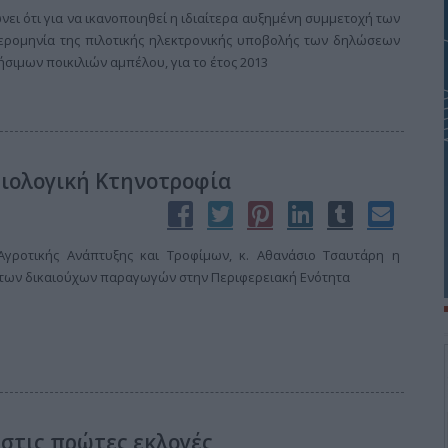
ει ότι για να ικανοποιηθεί η ιδιαίτερα αυξημένη συμμετοχή των
ερομηνία της πιλοτικής ηλεκτρονικής υποβολής των δηλώσεων
σιμων ποικιλιών αμπέλου, για το έτος 2013
Βιολογική Κτηνοτροφία
γροτικής Ανάπτυξης και Τροφίμων, κ. Αθανάσιο Τσαυτάρη η
των δικαιούχων παραγωγών στην Περιφερειακή Ενότητα
στις πρώτες εκλογές