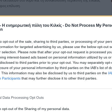
ν εκτάσεων στο νομό και τη συνακόλουθη περικοπή της ενιαίας
προς επίλυση.
r - Η ενημερωτική πύλη του Κιλκίς -
Do Not Process My Pers
on
to opt-out of the sale, sharing to third parties, or processing of your per
formation for targeted advertising by us, please use the below opt-out s
r selection. Please note that after your opt-out request is processed y
eing interest-based ads based on personal information utilized by us or
τερο σύνθετο, από όσο αρχικά εκτιμήθηκε το πρόβλημα με τις
disclosed to third parties prior to your opt-out. You may separately opt-
ς σε σημαντική μερίδα αγροτών του νομού. Με την καταβολή του
losure of your personal information by third parties on the IAB’s list of
μένη εβδομάδα καταφάνηκε το μέγεθος του προβλήματος καθώς
. This information may also be disclosed by us to third parties on the
IA
πολογίζονται σε 750 περίπου που αντιμετωπίζουν το γνωστό
Participants
that may further disclose it to other third parties.
σκοτόπων, ακόμα σημαντικότερο αποδεικνύεται το ζήτημα με
ς που δεν έλαβαν την ενίσχυση.
l Data Processing Opt Outs
o opt-out of the Sharing of my personal data.