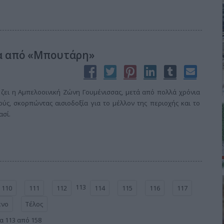
ία από «Μπουτάρη»
 ζει η Αμπελοοινική Ζώνη Γουμένισσας, μετά από πολλά χρόνια
ύς, σκορπώντας αισιοδοξία για το μέλλον της περιοχής και το
ασί.
113
110
111
112
114
115
116
117
ενο
Τέλος
α 113 από 158