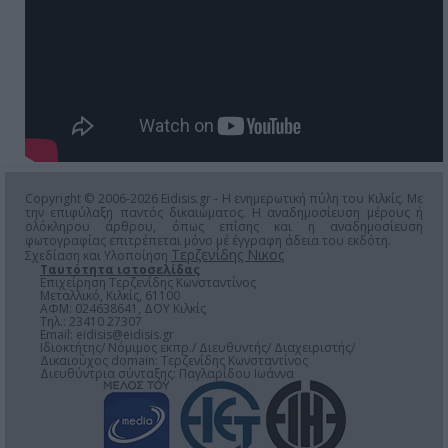
Copyright © 2006-2026 Eidisis.gr - Η ενημερωτική πύλη του Κιλκίς. Με
την επιφύλαξη παντός δικαιώματος. Η αναδημοσίευση μέρους ή
ολόκληρου άρθρου, όπως επίσης και η αναδημοσίευση
φωτογραφίας επιτρέπεται μόνο μέ έγγραφη άδεια του εκδότη.
Τερζενίδης Νικος
Σχεδίαση και Υλοποίηση
Ταυτότητα ιστοσελίδας
Επιχείρηση Τερζενίδης Κωνσταντίνος
Μεταλλικό, Κιλκίς, 61100
ΑΦΜ: 024638641, ΔΟΥ Κιλκίς
Τηλ.: 23410 27307
Email:
eidisis@eidisis.gr
Ιδιοκτήτης/ Νόμιμος εκπρ./ Διευθυντής/ Διαχειριστής/
Δικαιούχος domain: Τερζενίδης Κωνσταντίνος
Διευθύντρια σύνταξης: Παγλαρίδου Ιωάννα