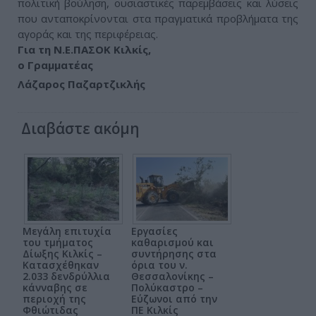
πολιτική βούληση, ουσιαστικές παρεμβάσεις και λύσεις
που ανταποκρίνονται στα πραγματικά προβλήματα της
αγοράς και της περιφέρειας.
Για τη Ν.Ε.ΠΑΣΟΚ Κιλκίς,
ο Γραμματέας
Λάζαρος Παζαρτζικλής
Διαβάστε ακόμη
Μεγάλη επιτυχία
Εργασίες
του τμήματος
καθαρισμού και
Δίωξης Κιλκίς –
συντήρησης στα
Κατασχέθηκαν
όρια του ν.
2.033 δενδρύλλια
Θεσσαλονίκης –
κάνναβης σε
Πολύκαστρο –
περιοχή της
Εύζωνοι από την
Φθιώτιδας
ΠΕ Κιλκίς