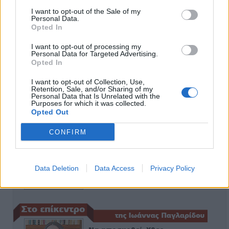
I want to opt-out of the Sale of my
Personal Data.
Opted In
ΑΠΟΨΕΙΣ
I want to opt-out of processing my
Personal Data for Targeted Advertising.
Opted In
Εδώ Παππάς, εκεί Παππάς, που είναι
I want to opt-out of Collection, Use,
ο ΣΥΡΙΖΑ και οι Κιλκισιώτες
Retention, Sale, and/or Sharing of my
Personal Data that Is Unrelated with the
Purposes for which it was collected.
26-07-2026 - Κανένα σχόλιο
Opted Out
CONFIRM
Κιλκίς προς Χατζηδάκη: Στηρίξτε
εμπράκτως την περιφέρεια – μειώσ…
Data Deletion
Data Access
Privacy Policy
11-06-2026 - Κανένα σχόλιο