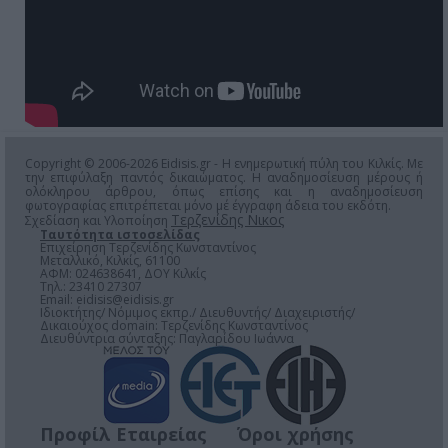
Copyright © 2006-2026 Eidisis.gr - Η ενημερωτική πύλη του Κιλκίς. Με
την επιφύλαξη παντός δικαιώματος. Η αναδημοσίευση μέρους ή
ολόκληρου άρθρου, όπως επίσης και η αναδημοσίευση
φωτογραφίας επιτρέπεται μόνο μέ έγγραφη άδεια του εκδότη.
Τερζενίδης Νικος
Σχεδίαση και Υλοποίηση
Ταυτότητα ιστοσελίδας
Επιχείρηση Τερζενίδης Κωνσταντίνος
Μεταλλικό, Κιλκίς, 61100
ΑΦΜ: 024638641, ΔΟΥ Κιλκίς
Τηλ.: 23410 27307
Email:
eidisis@eidisis.gr
Ιδιοκτήτης/ Νόμιμος εκπρ./ Διευθυντής/ Διαχειριστής/
Δικαιούχος domain: Τερζενίδης Κωνσταντίνος
Διευθύντρια σύνταξης: Παγλαρίδου Ιωάννα
Προφίλ Εταιρείας
Όροι χρήσης