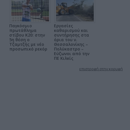
Παγκόσμιο
Εργασίες
πρωτάθλημα
καθαρισμού και
στίβου Κ20: στην
συντήρησης στα
5η θέση ο
όρια του ν.
Τζαμτζής με νέο
Θεσσαλονίκης –
προσωπικό ρεκόρ
Πολύκαστρο –
Εύζωνοι από την
ΠΕ Κιλκίς
επιστροφή στην κορυφή