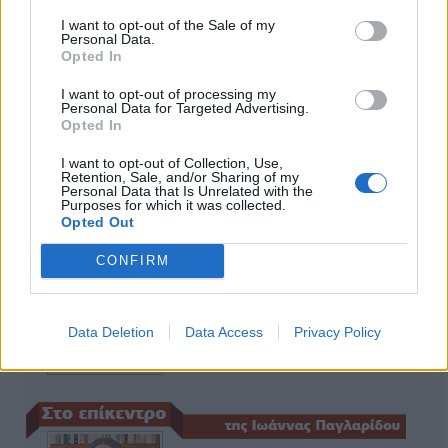
I want to opt-out of the Sale of my
Personal Data.
Opted In
ΑΠΟΨΕΙΣ
I want to opt-out of processing my
Personal Data for Targeted Advertising.
Opted In
Εδώ Παππάς, εκεί Παππάς, που είναι
I want to opt-out of Collection, Use,
Retention, Sale, and/or Sharing of my
ο ΣΥΡΙΖΑ και οι Κιλκισιώτες
Personal Data that Is Unrelated with the
Purposes for which it was collected.
26-07-2026 - Κανένα σχόλιο
Opted Out
CONFIRM
Κιλκίς προς Χατζηδάκη: Στηρίξτε
εμπράκτως την περιφέρεια – μειώσ…
Data Deletion
Data Access
Privacy Policy
11-06-2026 - Κανένα σχόλιο