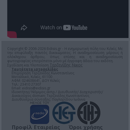
Copyright © 2006-2026 Eidisis.gr - Η ενημερωτική πύλη του Κιλκίς. Με
την επιφύλαξη παντός δικαιώματος. Η αναδημοσίευση μέρους ή
ολόκληρου άρθρου, όπως επίσης και η αναδημοσίευση
φωτογραφίας επιτρέπεται μόνο μέ έγγραφη άδεια του εκδότη.
Τερζενίδης Νικος
Σχεδίαση και Υλοποίηση
Ταυτότητα ιστοσελίδας
Επιχείρηση Τερζενίδης Κωνσταντίνος
Μεταλλικό, Κιλκίς, 61100
ΑΦΜ: 024638641, ΔΟΥ Κιλκίς
Τηλ.: 23410 27307
Email:
eidisis@eidisis.gr
Ιδιοκτήτης/ Νόμιμος εκπρ./ Διευθυντής/ Διαχειριστής/
Δικαιούχος domain: Τερζενίδης Κωνσταντίνος
Διευθύντρια σύνταξης: Παγλαρίδου Ιωάννα
Προφίλ Εταιρείας
Όροι χρήσης