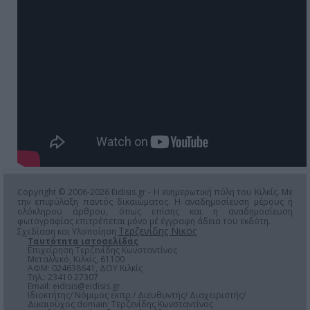
Copyright © 2006-2026 Eidisis.gr - Η ενημερωτική πύλη του Κιλκίς. Με
την επιφύλαξη παντός δικαιώματος. Η αναδημοσίευση μέρους ή
ολόκληρου άρθρου, όπως επίσης και η αναδημοσίευση
φωτογραφίας επιτρέπεται μόνο μέ έγγραφη άδεια του εκδότη.
Τερζενίδης Νικος
Σχεδίαση και Υλοποίηση
Ταυτότητα ιστοσελίδας
Επιχείρηση Τερζενίδης Κωνσταντίνος
Μεταλλικό, Κιλκίς, 61100
ΑΦΜ: 024638641, ΔΟΥ Κιλκίς
Τηλ.: 23410 27307
Email:
eidisis@eidisis.gr
Ιδιοκτήτης/ Νόμιμος εκπρ./ Διευθυντής/ Διαχειριστής/
Δικαιούχος domain: Τερζενίδης Κωνσταντίνος