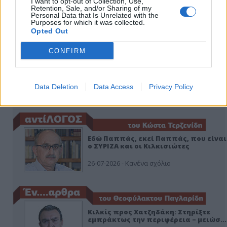
I want to opt-out of Collection, Use,
Retention, Sale, and/or Sharing of my
Personal Data that Is Unrelated with the
Purposes for which it was collected.
Opted Out
CONFIRM
Data Deletion
Data Access
Privacy Policy
ΑΠΟΨΕΙΣ
Εδώ Παππάς, εκεί Παππάς, που είναι
ο ΣΥΡΙΖΑ και οι Κιλκισιώτες
26-07-2026 - Κανένα σχόλιο
Κιλκίς προς Χατζηδάκη: Στηρίξτε
εμπράκτως την περιφέρεια – μειώσ…