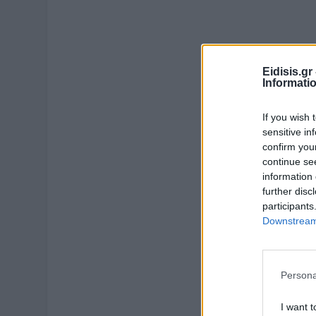
Eidisis.g
Informati
If you wish 
sensitive in
confirm you
continue se
information 
further disc
participants
Downstream 
Persona
I want t