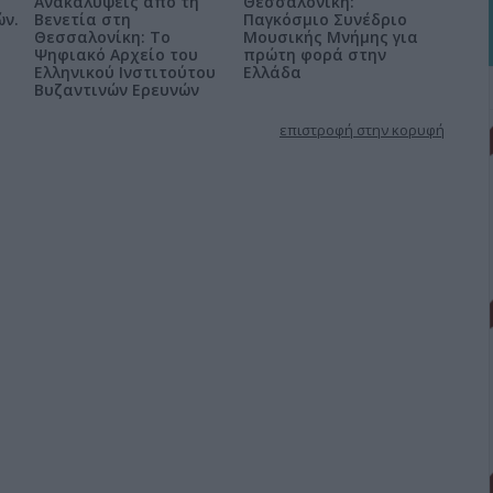
Ανακαλύψεις από τη
Θεσσαλονίκη:
ών.
Βενετία στη
Παγκόσμιο Συνέδριο
Θεσσαλονίκη: Το
Μουσικής Μνήμης για
Ψηφιακό Αρχείο του
πρώτη φορά στην
Ελληνικού Ινστιτούτου
Ελλάδα
Βυζαντινών Ερευνών
επιστροφή στην κορυφή