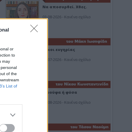
Να αποσυρθεί. Χθες.
03-08-2026 - Κανένα σχόλιο
onal
sonal or
Οίκοι ευγηρίας
ection to
24-07-2026 - Κανένα σχόλιο
ou may
 personal
out of the
 downstream
B’s List of
Ή ρούφα ή φύσα
03-08-2026 - Κανένα σχόλιο