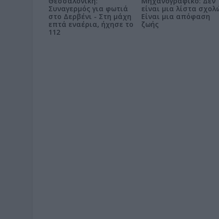
Θεσσαλονίκη:
Μηχανογραφικό: Δεν
Συναγερμός για φωτιά
είναι μια λίστα σχολ
στο Δερβένι - Στη μάχη
Είναι μια απόφαση
επτά εναέρια, ήχησε το
ζωής
112