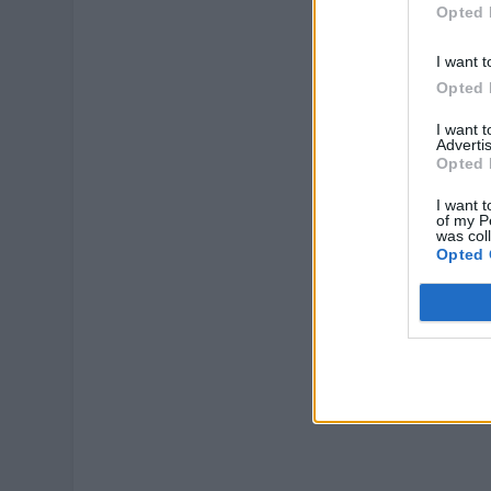
Opted 
I want t
Opted 
I want 
Advertis
Opted 
I want t
of my P
was col
Opted 