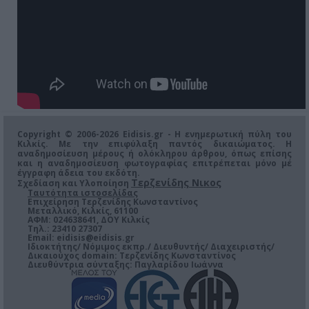
Copyright © 2006-2026 Eidisis.gr - Η ενημερωτική πύλη του
Κιλκίς. Με την επιφύλαξη παντός δικαιώματος. Η
αναδημοσίευση μέρους ή ολόκληρου άρθρου, όπως επίσης
και η αναδημοσίευση φωτογραφίας επιτρέπεται μόνο μέ
έγγραφη άδεια του εκδότη.
Τερζενίδης Νικος
Σχεδίαση και Υλοποίηση
Ταυτότητα ιστοσελίδας
Επιχείρηση Τερζενίδης Κωνσταντίνος
Μεταλλικό, Κιλκίς, 61100
ΑΦΜ: 024638641, ΔΟΥ Κιλκίς
Τηλ.: 23410 27307
Email:
eidisis@eidisis.gr
Ιδιοκτήτης/ Νόμιμος εκπρ./ Διευθυντής/ Διαχειριστής/
Δικαιούχος domain: Τερζενίδης Κωνσταντίνος
Διευθύντρια σύνταξης: Παγλαρίδου Ιωάννα