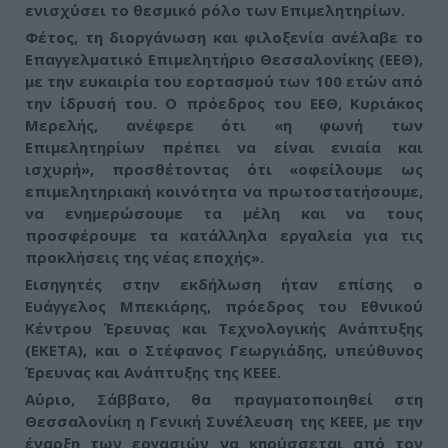
ενισχύσει το θεσμικό ρόλο των Επιμελητηρίων.
Φέτος, τη διοργάνωση και φιλοξενία ανέλαβε το
Επαγγελματικό Επιμελητήριο Θεσσαλονίκης (ΕΕΘ),
με την ευκαιρία του εορτασμού των 100 ετών από
την ίδρυσή του. Ο πρόεδρος του ΕΕΘ, Κυριάκος
Μερελής, ανέφερε ότι «η φωνή των
Επιμελητηρίων πρέπει να είναι ενιαία και
ισχυρή», προσθέτοντας ότι «οφείλουμε ως
επιμελητηριακή κοινότητα να πρωτοστατήσουμε,
να ενημερώσουμε τα μέλη και να τους
προσφέρουμε τα κατάλληλα εργαλεία για τις
προκλήσεις της νέας εποχής».
Εισηγητές στην εκδήλωση ήταν επίσης ο
Ευάγγελος Μπεκιάρης, πρόεδρος του Εθνικού
Κέντρου Έρευνας και Τεχνολογικής Ανάπτυξης
(ΕΚΕΤΑ), και ο Στέφανος Γεωργιάδης, υπεύθυνος
Έρευνας και Ανάπτυξης της ΚΕΕΕ.
Αύριο, Σάββατο, θα πραγματοποιηθεί στη
Θεσσαλονίκη η Γενική Συνέλευση της ΚΕΕΕ, με την
έναρξη των εργασιών να κηρύσσεται από τον