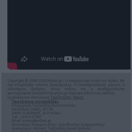
Copyright © 2006-2026 Eidisis.gr - Η ενημερωτική πύλη του Κιλκίς. Με
την επιφύλαξη παντός δικαιώματος. Η αναδημοσίευση μέρους ή
ολόκληρου άρθρου, όπως επίσης και η αναδημοσίευση
φωτογραφίας επιτρέπεται μόνο μέ έγγραφη άδεια του εκδότη.
Τερζενίδης Νικος
Σχεδίαση και Υλοποίηση
Ταυτότητα ιστοσελίδας
Επιχείρηση Τερζενίδης Κωνσταντίνος
Μεταλλικό, Κιλκίς, 61100
ΑΦΜ: 024638641, ΔΟΥ Κιλκίς
Τηλ.: 23410 27307
Email:
eidisis@eidisis.gr
Ιδιοκτήτης/ Νόμιμος εκπρ./ Διευθυντής/ Διαχειριστής/
Δικαιούχος domain: Τερζενίδης Κωνσταντίνος