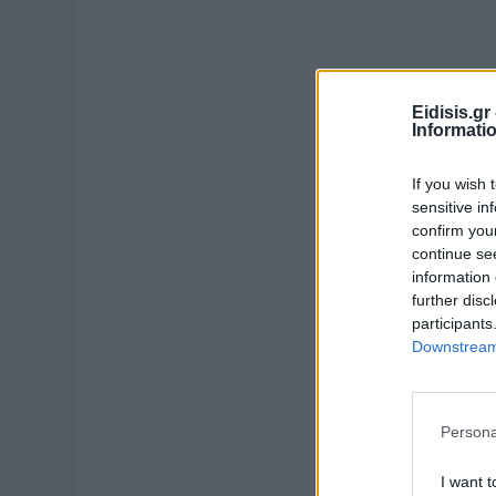
Eidisis.g
Informati
If you wish 
sensitive in
confirm you
continue se
information 
further disc
participants
Downstream 
Persona
I want t