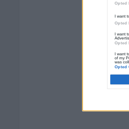
Opted 
I want t
Opted 
I want 
Advertis
Opted 
I want t
of my P
was col
Opted 