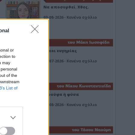
Να αποσυρθεί. Χθες.
03-08-2026 - Κανένα σχόλιο
onal
sonal or
Οίκοι ευγηρίας
ection to
24-07-2026 - Κανένα σχόλιο
ou may
 personal
out of the
 downstream
B’s List of
Ή ρούφα ή φύσα
03-08-2026 - Κανένα σχόλιο