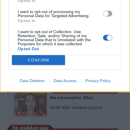
Opted In
I want to opt-out of processing my
Εδώ Παππάς, εκεί Παππάς, που είναι
Personal Data for Targeted Advertising.
ο ΣΥΡΙΖΑ και οι Κιλκισιώτες
Opted In
26-07-2026 - Κανένα σχόλιο
I want to opt-out of Collection, Use,
Retention, Sale, and/or Sharing of my
Personal Data that Is Unrelated with the
Purposes for which it was collected.
Opted Out
Κιλκίς προς Χατζηδάκη: Στηρίξτε
εμπράκτως την περιφέρεια – μειώσ…
CONFIRM
11-06-2026 - Κανένα σχόλιο
Data Deletion
Data Access
Privacy Policy
Να αποσυρθεί. Χθες.
03-08-2026 - Κανένα σχόλιο