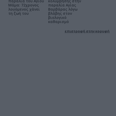
παραλία του Αγίου
κολύμβησης στην
Μάμα: 72χρονος
παραλία Αγίας
λουόμενος χάνει
Βαρβάρας λόγω
τη ζωή του
βλάβης στον
βιολογικό
καθαρισμό
επιστροφή στην κορυφή