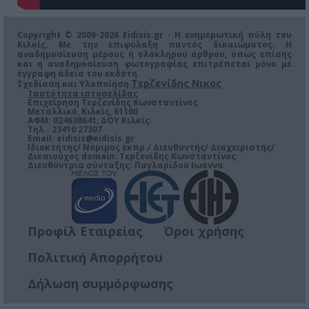
Copyright © 2006-2026 Eidisis.gr - Η ενημερωτική πύλη του
Κιλκίς. Με την επιφύλαξη παντός δικαιώματος. Η
αναδημοσίευση μέρους ή ολόκληρου άρθρου, όπως επίσης
και η αναδημοσίευση φωτογραφίας επιτρέπεται μόνο μέ
έγγραφη άδεια του εκδότη.
Τερζενίδης Νικος
Σχεδίαση και Υλοποίηση
Ταυτότητα ιστοσελίδας
Επιχείρηση Τερζενίδης Κωνσταντίνος
Μεταλλικό, Κιλκίς, 61100
ΑΦΜ: 024638641, ΔΟΥ Κιλκίς
Τηλ.: 23410 27307
Email:
eidisis@eidisis.gr
Ιδιοκτήτης/ Νόμιμος εκπρ./ Διευθυντής/ Διαχειριστής/
Δικαιούχος domain: Τερζενίδης Κωνσταντίνος
Διευθύντρια σύνταξης: Παγλαρίδου Ιωάννα
Προφίλ Εταιρείας
Όροι χρήσης
Πολιτική Απορρήτου
Δήλωση συμμόρφωσης