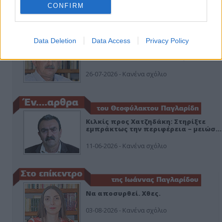
CONFIRM
ΑΠΟΨΕΙΣ
Data Deletion
Data Access
Privacy Policy
Εδώ Παππάς, εκεί Παππάς, που είναι
ο ΣΥΡΙΖΑ και οι Κιλκισιώτες
26-07-2026 - Κανένα σχόλιο
Κιλκίς προς Χατζηδάκη: Στηρίξτε
εμπράκτως την περιφέρεια – μειώσ…
11-06-2026 - Κανένα σχόλιο
Να αποσυρθεί. Χθες.
03-08-2026 - Κανένα σχόλιο