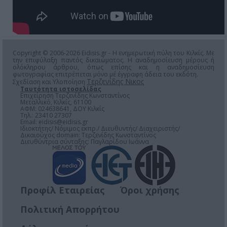
Copyright © 2006-2026 Eidisis.gr - Η ενημερωτική πύλη του Κιλκίς. Με
την επιφύλαξη παντός δικαιώματος. Η αναδημοσίευση μέρους ή
ολόκληρου άρθρου, όπως επίσης και η αναδημοσίευση
φωτογραφίας επιτρέπεται μόνο μέ έγγραφη άδεια του εκδότη.
Τερζενίδης Νικος
Σχεδίαση και Υλοποίηση
Ταυτότητα ιστοσελίδας
Επιχείρηση Τερζενίδης Κωνσταντίνος
Μεταλλικό, Κιλκίς, 61100
ΑΦΜ: 024638641, ΔΟΥ Κιλκίς
Τηλ.: 23410 27307
Email:
eidisis@eidisis.gr
Ιδιοκτήτης/ Νόμιμος εκπρ./ Διευθυντής/ Διαχειριστής/
Δικαιούχος domain: Τερζενίδης Κωνσταντίνος
Διευθύντρια σύνταξης: Παγλαρίδου Ιωάννα
Προφίλ Εταιρείας
Όροι χρήσης
Πολιτική Απορρήτου