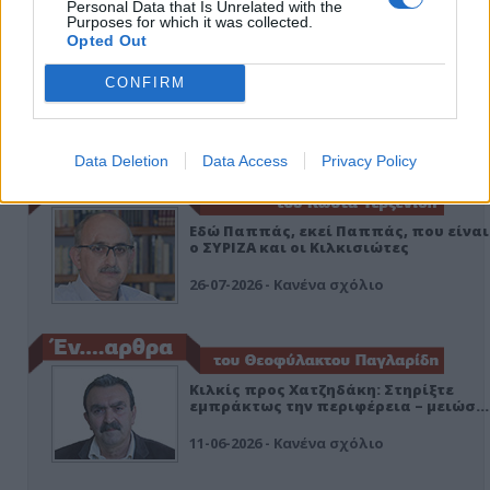
Personal Data that Is Unrelated with the
Purposes for which it was collected.
Opted Out
CONFIRM
ΑΠΟΨΕΙΣ
Data Deletion
Data Access
Privacy Policy
Εδώ Παππάς, εκεί Παππάς, που είναι
ο ΣΥΡΙΖΑ και οι Κιλκισιώτες
26-07-2026 - Κανένα σχόλιο
Κιλκίς προς Χατζηδάκη: Στηρίξτε
εμπράκτως την περιφέρεια – μειώσ…
11-06-2026 - Κανένα σχόλιο