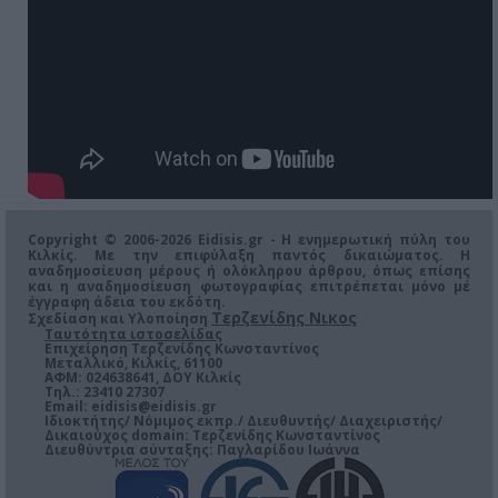
Copyright © 2006-2026 Eidisis.gr - Η ενημερωτική πύλη του
Κιλκίς. Με την επιφύλαξη παντός δικαιώματος. Η
αναδημοσίευση μέρους ή ολόκληρου άρθρου, όπως επίσης
και η αναδημοσίευση φωτογραφίας επιτρέπεται μόνο μέ
έγγραφη άδεια του εκδότη.
Τερζενίδης Νικος
Σχεδίαση και Υλοποίηση
Ταυτότητα ιστοσελίδας
Επιχείρηση Τερζενίδης Κωνσταντίνος
Μεταλλικό, Κιλκίς, 61100
ΑΦΜ: 024638641, ΔΟΥ Κιλκίς
Τηλ.: 23410 27307
Email:
eidisis@eidisis.gr
Ιδιοκτήτης/ Νόμιμος εκπρ./ Διευθυντής/ Διαχειριστής/
Δικαιούχος domain: Τερζενίδης Κωνσταντίνος
Διευθύντρια σύνταξης: Παγλαρίδου Ιωάννα