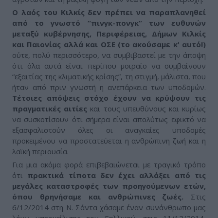
Ο λαός του Κιλκίς δεν πρέπει να παραπλανηθεί
από το γνωστό “πινγκ-πονγκ” των ευθυνών
μεταξύ κυβέρνησης, Περιφέρειας, Δήμων Κιλκίς
και Παιονίας αλλά και ΟΣΕ (το ακούσαμε κ' αυτό!)
ούτε, πολύ περισσότερο, να συμβιβαστεί με την άποψη
ότι όλα αυτά είναι περίπου μοιραίο να συμβαίνουν
“εξαιτίας της κλιματικής κρίσης”, τη στιγμή, μάλιστα, που
ήταν από πριν γνωστή η ανεπάρκεια των υποδομών.
Τέτοιες απόψεις στόχο έχουν να κρύψουν τις
πραγματικές αιτίες
και τους υπευθύνους και κυρίως
να συσκοτίσουν ότι σήμερα είναι απολύτως εφικτό να
εξασφαλιστούν όλες οι αναγκαίες υποδομές
προκειμένου να προστατεύεται η ανθρώπινη ζωή και η
λαϊκή περιουσία.
Για μια ακόμα φορά επιβεβαιώνεται με τραγικό τρόπο
ότι
πρακτικά τίποτα δεν έχει αλλάξει από τις
μεγάλες καταστροφές των προηγούμενων ετών,
όπου θρηνήσαμε και ανθρώπινες ζωές.
Στις
6/12/2014 στη Ν. Σάντα χάσαμε έναν συνάνθρωπο μας