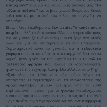
υπάρχουν!”
ενώ για τις κοινωνικές ανάγκες μας
“Το
τζάμπα πέθανε!”
και το βιομηχανικό θαύμα του Κιλκίς
καλά κρατεί, με το λαό του Κιλκίς να συνεχίζει να
υποφέρει!
Είναι πλέον ξεκάθαρο ότι
δεν φταίει "ο κακός μας ο
καιρός"
, αλλά το διαχρονικό έλλειμμα χρηματοδότησης
για να γίνουν ζωτικά αντιπλημμυρικά έργα στο Κιλκίς
αλλά και για να συντηρηθούν τα ήδη υπάρχοντα.
Χαρακτηριστικό είναι το γεγονός ότι
η τελευταία
γέφυρα
που κατασκευάστηκε στο επαρχιακό δίκτυο του
νομού, ήταν η γέφυρα της Τερπύλου το 2016 ενώ
το
τελευταίο φράγμα
που είδαμε να κατασκευάζεται
ήταν αυτό της τεχνητής λίμνης Μεταλλείου, στην Πηγή-
Αξιούπολης, το 1998. Από τότε μόνο λόγια και
υποσχέσεις. Ο ταμιευτήρας και τα αντλιοστάσια της
Αρτζάν-Αματόβου μένουν ανενεργά από το 2008
περίπου ενώ η μελέτη για το φράγμα Μεταξοχωρίου
είναι στα ράφια των αρχείων του κράτους από το 1992!
Έργα πολύτιμα για την άρδευση και την αντιπλημμυρική
προστασία ολόκληρων περιοχών παραπέμπονται στις