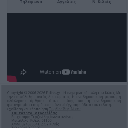
Τηλέφωνα
Αγγελίες
Ν. Κιλκίς
Copyright © 2006-2026 Eidisis.gr - Η ενημερωτική πύλη του Κιλκίς. Με
την επιφύλαξη παντός δικαιώματος. Η αναδημοσίευση μέρους ή
ολόκληρου άρθρου, όπως επίσης και η αναδημοσίευση
φωτογραφίας επιτρέπεται μόνο μέ έγγραφη άδεια του εκδότη.
Τερζενίδης Νικος
Σχεδίαση και Υλοποίηση
Ταυτότητα ιστοσελίδας
Επιχείρηση Τερζενίδης Κωνσταντίνος
Μεταλλικό, Κιλκίς, 61100
ΑΦΜ: 024638641, ΔΟΥ Κιλκίς
Τηλ.: 23410 27307