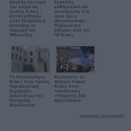
Μεγάλη επιτυχία
Εργασίες
του τμήματος
καθαρισμού και
Δίωξης Κιλκίς –
συντήρησης στα
Κατασχέθηκαν
όρια του ν.
2.033 δενδρύλλια
Θεσσαλονίκης –
κάνναβης σε
Πολύκαστρο –
περιοχή της
Εύζωνοι από την
Φθιώτιδας
ΠΕ Κιλκίς
Το Επιμελητήριο
Κατάμεστο το
Κιλκίς στην πρώτη
Θέατρο Λόφου
Περιφερειακή
Κιλκίς στην
Σύμπραξη
παράσταση
Δεξιοτήτων της
«Υπηρέτης δύο
Κεντρικής
Αφεντάδων»
Μακεδονίας
επιστροφή στην κορυφή