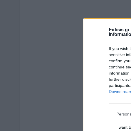
Eidisis.g
Informati
If you wish 
sensitive in
confirm you
continue se
information 
further disc
participants
Downstream 
Persona
I want t