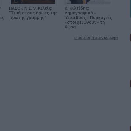
ν
ΠΑΣΟΚ Ν.Ε. ν. Κιλκίς:
Κ. Κιλτίδης:
"Τιμή στους ήρωες της
Δημογραφικό -
ίς
πρώτης γραμμής"
Ύπαιθρος - Πυρκαγιές
«στοιχειώνουν» τη
Χώρα
επιστροφή στην κορυφή