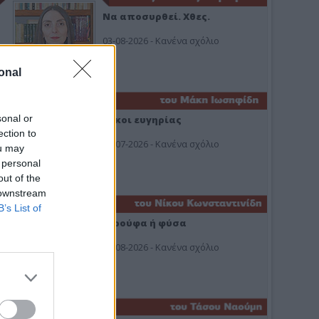
Να αποσυρθεί. Χθες.
03-08-2026 - Κανένα σχόλιο
onal
sonal or
Οίκοι ευγηρίας
ection to
24-07-2026 - Κανένα σχόλιο
ou may
 personal
out of the
 downstream
B’s List of
Ή ρούφα ή φύσα
03-08-2026 - Κανένα σχόλιο