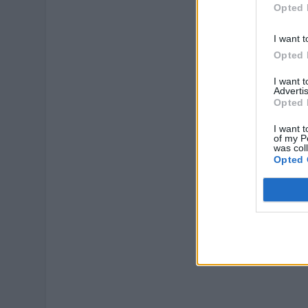
Opted 
I want t
Opted 
I want 
Advertis
Opted 
I want t
of my P
was col
Opted 