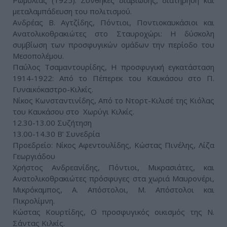
μεταλαμπάδευση του πολιτισμού.
Ανδρέας Β. Αγτζίδης, Πόντιοι, Ποντιοκαυκάσιοι και
Ανατολικοθρακιώτες στο Σταυροχώρι: Η δύσκολη
συμβίωση των προσφυγικών ομάδων την περίοδο του
Μεσοπολέμου.
Παύλος Τσαμαντουρίδης, Η προσφυγική εγκατάσταση
1914-1922: Από το Πέπερεκ του Καυκάσου στο Π.
Γυναικόκαστρο-Κιλκίς.
Νίκος Κωνσταντινίδης, Από το Ντορτ-Κιλισέ της Κιόλας
του Καυκάσου στο Χωρύγι Κιλκίς.
12.30-13.00 Συζήτηση
13.00-14.30 Β’ Συνεδρία
Προεδρείο: Νίκος Αφεντουλίδης, Κώστας Πινέλης, Λίζα
Γεωργιάδου
Χρήστος Ανδρεανίδης, Πόντιοι, Μικρασιάτες, και
Ανατολικοθρακιώτες πρόσφυγες στα χωριά Μαυρονέρι,
Μικρόκαμπος, Α. Απόστολοι, Μ. Απόστολοι και
Πικρολίμνη.
Κώστας Κουρτίδης, Ο προσφυγικός οικισμός της Ν.
Σάντας Κιλκίς.