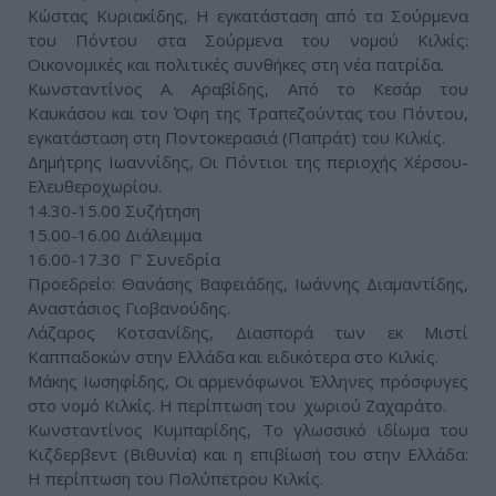
Κώστας Κυριακίδης, Η εγκατάσταση από τα Σούρμενα
του Πόντου στα Σούρμενα του νομού Κιλκίς:
Οικονομικές και πολιτικές συνθήκες στη νέα πατρίδα.
Κωνσταντίνος Α. Αραβίδης, Από το Κεσάρ του
Καυκάσου και τον Όφη της Τραπεζούντας του Πόντου,
εγκατάσταση στη Ποντοκερασιά (Παπράτ) του Κιλκίς.
Δημήτρης Ιωαννίδης, Οι Πόντιοι της περιοχής Χέρσου-
Ελευθεροχωρίου.
14.30-15.00 Συζήτηση
15.00-16.00 Διάλειμμα
16.00-17.30 Γ’ Συνεδρία
Προεδρείο: Θανάσης Βαφειάδης, Ιωάννης Διαμαντίδης,
Αναστάσιος Γιοβανούδης.
Λάζαρος Κοτσανίδης, Διασπορά των εκ Μιστί
Καππαδοκών στην Ελλάδα και ειδικότερα στο Κιλκίς.
Μάκης Ιωσηφίδης, Οι αρμενόφωνοι Έλληνες πρόσφυγες
στο νομό Κιλκίς. Η περίπτωση του χωριού Ζαχαράτο.
Κωνσταντίνος Κυμπαρίδης, Το γλωσσικό ιδίωμα του
Κιζδερβεντ (Βιθυνία) και η επιβίωσή του στην Ελλάδα:
Η περίπτωση του Πολύπετρου Κιλκίς.