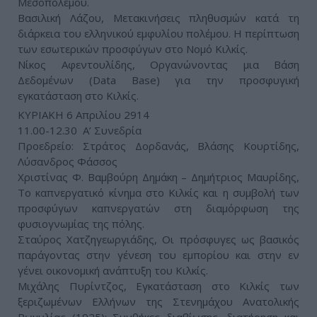
Μεσοπολέμου.
Βασιλική Λάζου, Μετακινήσεις πληθυσμών κατά τη
διάρκεια του ελληνικού εμφυλίου πολέμου. Η περίπτωση
των εσωτερικών προσφύγων στο Νομό Κιλκίς.
Νίκος Αφεντουλίδης, Οργανώνοντας μια Βάση
Δεδομένων (Data Base) για την προσφυγική
εγκατάσταση στο Κιλκίς.
ΚΥΡΙΑΚΗ 6 Απριλίου 2914
11.00-12.30 Α’ Συνεδρία
Προεδρείο: Στράτος Δορδανάς, Βλάσης Κουρτίδης,
Λύσανδρος Φάσσος
Χριστίνας Φ. Βαμβούρη Δημάκη – Δημήτριος Μαυρίδης,
Το καπνεργατικό κίνημα στο Κιλκίς και η συμβολή των
προσφύγων καπνεργατών στη διαμόρφωση της
φυσιογνωμίας της πόλης.
Σταύρος Χατζηγεωργιάδης, Οι πρόσφυγες ως βασικός
παράγοντας στην γένεση του εμπορίου και στην εν
γένει οικονομική ανάπτυξη του Κιλκίς.
Μιχάλης Πυρίντζος, Εγκατάσταση στο Κιλκίς των
ξεριζωμένων Ελλήνων της Στενημάχου Ανατολικής
Ρωμυλίας (1925): Συνθήκες διαβίωσης, διατήρηση και