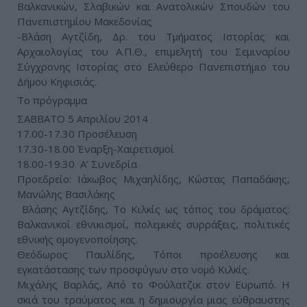
Βαλκανικών, Σλαβικών και Ανατολικών Σπουδών του
Πανεπιστημίου Μακεδονίας
-Βλάση Αγτζίδη, Δρ. του Τμήματος Ιστορίας και
Αρχαιολογίας του Α.Π.Θ., επιμελητή του Σεμιναρίου
Σύγχρονης Ιστορίας στο Ελεύθερο Πανεπιστήμιο του
Δήμου Κηφισιάς.
Το πρόγραμμα
ΣΑΒΒΑΤΟ 5 Απριλίου 2014
17.00-17.30 Προσέλευση
17.30-18.00 Έναρξη-Χαιρετισμοί
18.00-19.30 Α’ Συνεδρία
Προεδρείο: Ιάκωβος Μιχαηλίδης, Κώστας Παπαδάκης,
Μανώλης Βασιλάκης
Βλάσης Αγτζίδης, Το Κιλκίς ως τόπος του δράματος:
Βαλκανικοί εθνικισμοί, πολεμικές συρράξεις, πολιτικές
εθνικής ομογενοποίησης.
Θεόδωρος Παυλίδης, Τόποι προέλευσης και
εγκατάστασης των προσφύγων στο νομό Κιλκίς.
Μιχάλης Βαρλάς, Από το Φούλατζικ στον Ευρωπό. Η
σκιά του τραύματος και η δημιουργία μιας εύθραυστης