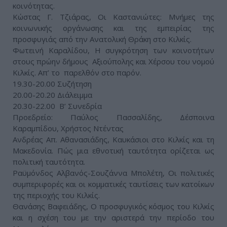
κοινότητας.
Κώστας Γ. Τζιάρας, Οι Καστανιώτες: Μνήμες της
κοινωνικής οργάνωσης και της εμπειρίας της
προσφυγιάς από την Ανατολική Θράκη στο Κιλκίς.
Φωτεινή Καραλίδου, Η συγκρότηση των κοινοτήτων
στους πρώην δήμους Αξιούπολης και Χέρσου του νομού
Κιλκίς. Απ’ το παρελθόν στο παρόν.
19.30-20.00 Συζήτηση
20.00-20.20 Διάλειμμα
20.30-22.00 Β’ Συνεδρία
Προεδρείο: Παύλος Πασσαλίδης, Δέσποινα
Καραμπίδου, Χρήστος Ντέντας
Ανδρέας Απ. Αθανασιάδης, Καυκάσιοι στο Κιλκίς και τη
Μακεδονία. Πώς μια εθνοτική ταυτότητα ορίζεται ως
πολιτική ταυτότητα.
Ραϋμόνδος Αλβανός-Σουζάννα Μπολέτη, Οι πολιτικές
συμπεριφορές και οι κομματικές ταυτίσεις των κατοίκων
της περιοχής του Κιλκίς.
Θανάσης Βαφειάδης, Ο προσφυγικός κόσμος του Κιλκίς
και η σχέση του με την αριστερά την περίοδο του