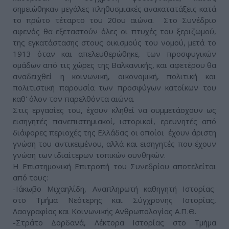
σημειώθηκαν μεγάλες πληθυσμιακές ανακατατάξεις κατά
το πρώτο τέταρτο του 20ου αιώνα. Στο Συνέδριο
αφενός θα εξεταστούν όλες οι πτυχές του ξεριζωμού,
της εγκατάστασης στους οικισμούς του νομού, μετά το
1913 όταν και απελευθερώθηκε, των προσφυγικών
ομάδων από τις χώρες της Βαλκανικής, και αφετέρου θα
αναδειχθεί η κοινωνική, οικονομική, πολιτική και
πολιτιστική παρουσία των προσφύγων κατοίκων του
καθ' όλον τον παρελθόντα αιώνα.
Στις εργασίες του, έχουν κληθεί να συμμετάσχουν ως
εισηγητές πανεπιστημιακοί, ιστορικοί, ερευνητές από
διάφορες περιοχές της Ελλάδας οι οποίοι έχουν άριστη
γνώση του αντικειμένου, αλλά και εισηγητές που έχουν
γνώση των ιδιαίτερων τοπικών συνθηκών.
Η Επιστημονική Επιτροπή του Συνεδρίου αποτελείται
από τους:
-Ιάκωβο Μιχαηλίδη, Αναπληρωτή καθηγητή Ιστορίας
στο Τμήμα Νεότερης και Σύγχρονης Ιστορίας,
Λαογραφίας και Kοινωνικής Ανθρωπολογίας Α.Π.Θ.
-Στράτο Δορδανά, Λέκτορα Ιστορίας στο Τμήμα