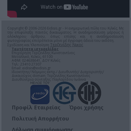
Copyright © 2006-2026 Eidisis.gr - Η ενημερωτική πύλη του Κιλκίς. Με
την επιφύλαξη παντός δικαιώματος. Η αναδημοσίευση μέρους ή
ολόκληρου άρθρου, όπως επίσης και η αναδημοσίευση
φωτογραφίας επιτρέπεται μόνο μέ έγγραφη άδεια του εκδότη.
Τερζενίδης Νικος
Σχεδίαση και Υλοποίηση
Ταυτότητα ιστοσελίδας
Επιχείρηση Τερζενίδης Κωνσταντίνος
Μεταλλικό, Κιλκίς, 61100
ΑΦΜ: 024638641, ΔΟΥ Κιλκίς
Τηλ.: 23410 27307
Email:
eidisis@eidisis.gr
Ιδιοκτήτης/ Νόμιμος εκπρ./ Διευθυντής/ Διαχειριστής/
Δικαιούχος domain: Τερζενίδης Κωνσταντίνος
Διευθύντρια σύνταξης: Παγλαρίδου Ιωάννα
Προφίλ Εταιρείας
Όροι χρήσης
Πολιτική Απορρήτου
Δήλωση συμμόρφωσης