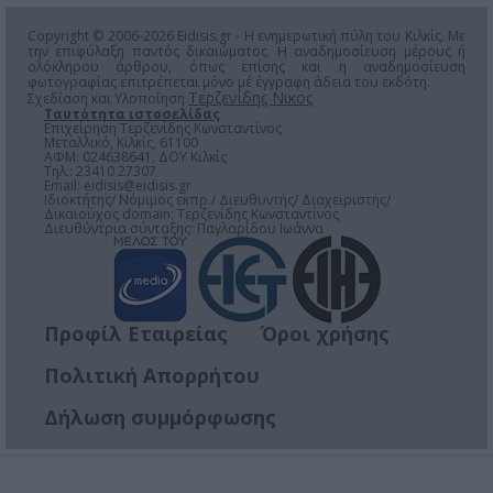
Copyright © 2006-2026 Eidisis.gr - Η ενημερωτική πύλη του Κιλκίς. Με
την επιφύλαξη παντός δικαιώματος. Η αναδημοσίευση μέρους ή
ολόκληρου άρθρου, όπως επίσης και η αναδημοσίευση
φωτογραφίας επιτρέπεται μόνο μέ έγγραφη άδεια του εκδότη.
Τερζενίδης Νικος
Σχεδίαση και Υλοποίηση
Ταυτότητα ιστοσελίδας
Επιχείρηση Τερζενίδης Κωνσταντίνος
Μεταλλικό, Κιλκίς, 61100
ΑΦΜ: 024638641, ΔΟΥ Κιλκίς
Τηλ.: 23410 27307
Email:
eidisis@eidisis.gr
Ιδιοκτήτης/ Νόμιμος εκπρ./ Διευθυντής/ Διαχειριστής/
Δικαιούχος domain: Τερζενίδης Κωνσταντίνος
Διευθύντρια σύνταξης: Παγλαρίδου Ιωάννα
Προφίλ Εταιρείας
Όροι χρήσης
Πολιτική Απορρήτου
Δήλωση συμμόρφωσης