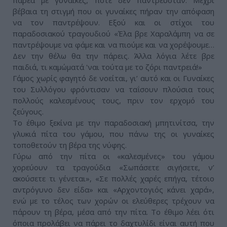
παρέα με γυναίκες, ποτέ δεν παντρευόταν. Μέχρι
βέβαια τη στιγμή που οι γυναίκες πήραν την απόφαση
να τον παντρέψουν. Εξού και οι στίχοι του
παραδοσιακού τραγουδιού «Έλα βρε Χαραλάμπη να σε
παντρέψουμε να φάμε και να πιούμε και να χορέψουμε…
Δεν την θέλω θα την πάρεις. Άλλα λόγια λέτε βρε
παιδιά, τι καμώματά 'ναι τούτα με το ζόρι παντρειά!»
Γάμος χωρίς φαγητό δε νοείται, γι’ αυτό και οι Γυναίκες
του Συλλόγου φρόντισαν να ταΐσουν πλούσια τους
πολλούς καλεσμένους τους, πριν τον ερχομό του
ζεύγους.
Το έθιμο ξεκίνα με την παραδοσιακή μπητινίτσα, την
γλυκιά πίτα του γάμου, που πάνω της οι γυναίκες
τοποθετούν τη βέρα της νύφης.
Γύρω από την πίτα οι «καλεσμένες» του γάμου
χορεύουν τα τραγούδια «Σωπάσετε σιγήσετε, ν’
ακούσετε τι γένεται», «Σε πολλές χαρές επήγα, τέτοιο
αντρόγυνο δεν είδα» και «Αρχοντογιός κάνει χαρά»,
ενώ με το τέλος των χορών οι ελεύθερες τρέχουν να
πάρουν τη βέρα, μέσα από την πίτα. Το έθιμο λέει ότι
όποια προλάβει να πάρει το δαχτυλίδι είναι αυτή που