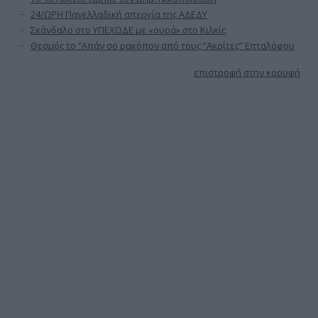
24/ΩΡΗ Πανελλαδική απεργία της ΑΔΕΔΥ
Σκάνδαλο στο ΥΠΕΧΩΔΕ με «ουρά» στο Κιλκίς
Θεσμός το “Απάν σο ρακόπον από τους “Ακρίτες” Επταλόφου
επιστροφή στην κορυφή