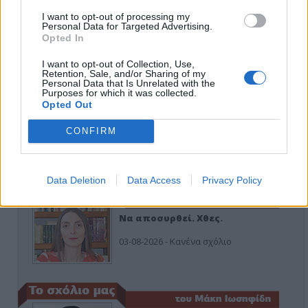
I want to opt-out of processing my
Εδώ Παππάς, εκεί Παππάς, που είναι
Personal Data for Targeted Advertising.
ο ΣΥΡΙΖΑ και οι Κιλκισιώτες
Opted In
26-07-2026 - Κανένα σχόλιο
I want to opt-out of Collection, Use,
Retention, Sale, and/or Sharing of my
Personal Data that Is Unrelated with the
Purposes for which it was collected.
Opted Out
Κιλκίς προς Χατζηδάκη: Στηρίξτε
εμπράκτως την περιφέρεια – μειώσ…
CONFIRM
11-06-2026 - Κανένα σχόλιο
Data Deletion
Data Access
Privacy Policy
Να αποσυρθεί. Χθες.
03-08-2026 - Κανένα σχόλιο