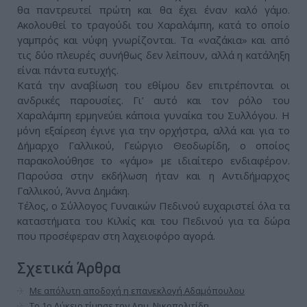
θα παντρευτεί πρώτη και θα έχει έναν καλό γάμο.
Ακολουθεί το τραγούδι του Χαραλάμπη, κατά το οποίο
γαμπρός και νύφη γνωρίζονται. Τα «ναζάκια» και από
τις δύο πλευρές συνήθως δεν λείπουν, αλλά η κατάληξη
είναι πάντα ευτυχής.
Κατά την αναβίωση του εθίμου δεν επιτρέπονται οι
ανδρικές παρουσίες. Γι’ αυτό και τον ρόλο του
Χαραλάμπη ερμηνεύει κάποια γυναίκα του Συλλόγου. Η
μόνη εξαίρεση έγινε για την ορχήστρα, αλλά και για το
Δήμαρχο Γαλλικού, Γεώργιο Θεοδωρίδη, ο οποίος
παρακολούθησε το «γάμο» με ιδιαίτερο ενδιαφέρον.
Παρούσα στην εκδήλωση ήταν και η Αντιδήμαρχος
Γαλλικού, Άννα Δημάκη.
Τέλος, ο Σύλλογος Γυναικών Πεδινού ευχαριστεί όλα τα
καταστήματα του Κιλκίς και του Πεδινού για τα δώρα
που προσέφεραν στη λαχειοφόρο αγορά.
Σχετικά Άρθρα
Με απόλυτη αποδοχή η επανεκλογή Αδαμόπουλου
Το 1ο Λύκειο τίμησε τον Δημ. Νικοπολιτίδη