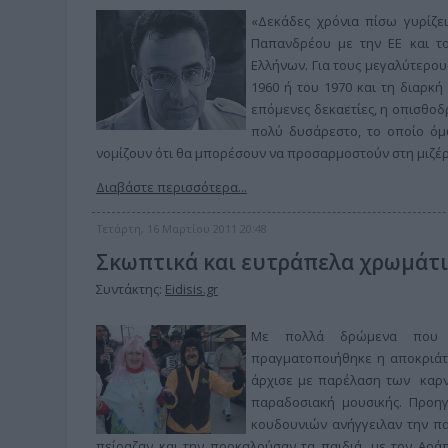
«Δεκάδες χρόνια πίσω γυρίζε
Παπανδρέου με την ΕΕ και το
Ελλήνων. Για τους μεγαλύτερους
1960 ή του 1970 και τη διαρκή
επόμενες δεκαετίες, η οπισθοδ
πολύ δυσάρεστο, το οποίο όμω
νομίζουν ότι θα μπορέσουν να προσαρμοστούν στη μιζέ
Διαβάστε περισσότερα...
Τετάρτη, 16 Μαρτίου 2011 20:48
Σκωπτικά και ευτράπελα χρωμάτι
Συντάκτης:
Eidisis.gr
Με πολλά δρώμενα που εμ
πραγματοποιήθηκε η αποκριάτ
άρχισε με παρέλαση των καρν
παραδοσιακή μουσικής. Προη
κουδουνιών ανήγγειλαν την π
πείραζαν και την προκαλούσαν τα παιδιά, με τον Αράπ