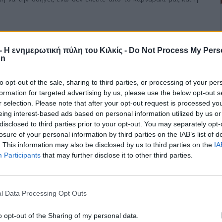
r - Η ενημερωτική πύλη του Κιλκίς -
Do Not Process My Pers
on
τολικορωμυλιωτών
to opt-out of the sale, sharing to third parties, or processing of your per
formation for targeted advertising by us, please use the below opt-out s
ς η χορωδία του συλλόγου Ανατολικορωμυλιωτών Πολυκάστρου,
r selection. Please note that after your opt-out request is processed y
η, ταξίδεψε στη Χρυσοβίτσα Μετσόβου με σκοπό να παραστεί στις
eing interest-based ads based on personal information utilized by us or
οι στο ταξίδι ήταν και η χορωδία Μικρόκαμπου Κιλκίς.
disclosed to third parties prior to your opt-out. You may separately opt-
losure of your personal information by third parties on the IAB’s list of
. This information may also be disclosed by us to third parties on the
IA
Participants
that may further disclose it to other third parties.
l Data Processing Opt Outs
o opt-out of the Sharing of my personal data.