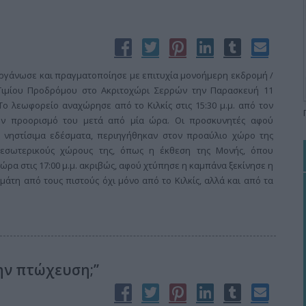
ιοργάνωσε και πραγματοποίησε με επιτυχία μονοήμερη εκδρομή /
Τιμίου Προδρόμου στο Ακριτοχώρι Σερρών την Παρασκευή 11
 Το λεωφορείο αναχώρησε από το Κιλκίς στις 15:30 μ.μ. από τον
τον προορισμό του μετά από μία ώρα. Οι προσκυνητές αφού
ς νηστίσιμα εδέσματα, περιηγήθηκαν στον προαύλιο χώρο της
εσωτερικούς χώρους της, όπως η έκθεση της Μονής, όπου
ώρα στις 17:00 μ.μ. ακριβώς, αφού χτύπησε η καμπάνα ξεκίνησε η
εμάτη από τους πιστούς όχι μόνο από το Κιλκίς, αλλά και από τα
ην πτώχευση;’’