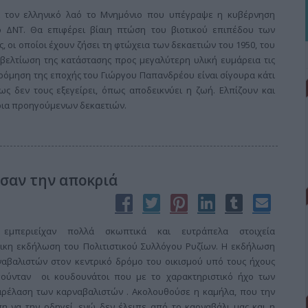
ι τον ελληνικό λαό το Μνημόνιο που υπέγραψε η κυβέρνηση
 ΔΝΤ. Θα επιφέρει βίαιη πτώση του βιοτικού επιπέδου των
, οι οποίοι έχουν ζήσει τη φτώχεια των δεκαετιών του 1950, του
 βελτίωση της κατάστασης προς μεγαλύτερη υλική ευμάρεια τις
ρόμηση της εποχής του Γιώργου Παπανδρέου είναι σίγουρα κάτι
ς δεν τους εξεγείρει, όπως αποδεικνύει η ζωή. Ελπίζουν και
ρια προηγούμενων δεκαετιών.
σαν την αποκριά
περιείχαν πολλά σκωπτικά και ευτράπελα στοιχεία
ικη εκδήλωση του Πολιτιστικού Συλλόγου Ρυζίων. Η εκδήλωση
αβαλιστών στον κεντρικό δρόμο του οικισμού υπό τους ήχους
γούνταν οι κουδουνάτοι που με το χαρακτηριστικό ήχο των
αρέλαση των καρναβαλιστών . Ακολουθούσε η καμήλα, που την
η να την οδηγεί, ενώ δεν έλειπε από το καρναβάλι μας και η