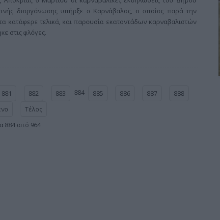
ετινής διοργάνωσης υπήρξε ο Καρνάβαλος, ο οποίος παρά την
τα κατάφερε τελικά, και παρουσία εκατοντάδων καρναβαλιστών
κε στις φλόγες.
884
881
882
883
885
886
887
888
ενο
Τέλος
α 884 από 964