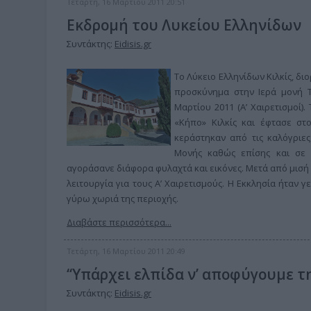
Τετάρτη, 16 Μαρτίου 2011 20:51
Εκδρομή του Λυκείου Ελληνίδων
Συντάκτης:
Eidisis.gr
Το Λύκειο Ελληνίδων Κιλκίς, δ
προσκύνημα στην Ιερά μονή 
Μαρτίου 2011 (Α’ Χαιρετισμοί).
«Κήπο» Κιλκίς και έφτασε σ
κεράστηκαν από τις καλόγριε
Μονής καθώς επίσης και σε 
αγοράσανε διάφορα φυλαχτά και εικόνες. Μετά από μισή 
λειτουργία για τους Α’ Χαιρετισμούς. Η Εκκλησία ήταν γ
γύρω χωριά της περιοχής.
Διαβάστε περισσότερα...
Τετάρτη, 16 Μαρτίου 2011 20:49
‘‘Υπάρχει ελπίδα ν’ αποφύγουμε τ
Συντάκτης:
Eidisis.gr