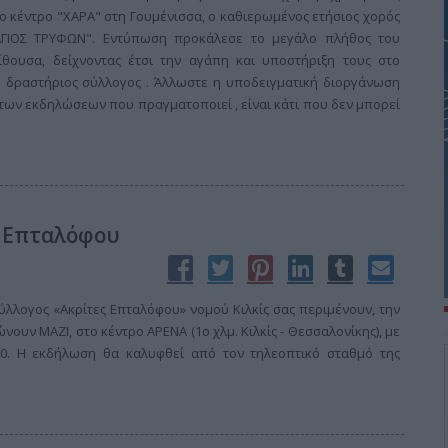
το κέντρο "ΧΑΡΑ" στη Γουμένισσα, ο καθιερωμένος ετήσιος χορός
"ΑΓΙΟΣ ΤΡΥΦΩΝ". Εντύπωση προκάλεσε το μεγάλο πλήθος του
θουσα, δείχνοντας έτσι την αγάπη και υποστήριξη τους στο
ο δραστήριος σύλλογος . Άλλωστε η υποδειγματική διοργάνωση
 των εκδηλώσεων που πραγματοποιεί , είναι κάτι που δεν μπορεί
ς Επταλόφου
σύλλογος «Ακρίτες Επταλόφου» νομού Κιλκίς σας περιμένουν, την
ουν ΜΑΖΙ, στο κέντρο ΑΡΕΝΑ (1ο χλμ. Κιλκίς - Θεσσαλονίκης), με
00. Η εκδήλωση θα καλυφθεί από τον τηλεοπτικό σταθμό της