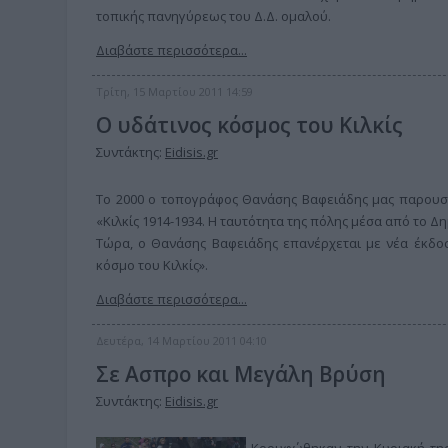
τοπικής πανηγύρεως του Δ.Δ. ομαλού.
Διαβάστε περισσότερα...
Τρίτη, 15 Μαρτίου 2011 14:59
Ο υδάτινος κόσμος του Κιλκίς
Συντάκτης:
Eidisis.gr
Το 2000 ο τοπογράφος Θανάσης Βαφειάδης μας παρουσίασ
«Κιλκίς 1914-1934. Η ταυτότητα της πόλης μέσα από το Δη
Τώρα, ο Θανάσης Βαφειάδης επανέρχεται με νέα έκδοση
κόσμο του Κιλκίς».
Διαβάστε περισσότερα...
Δευτέρα, 14 Μαρτίου 2011 04:10
Σε Ασπρο και Μεγάλη Βρύση
Συντάκτης:
Eidisis.gr
Κορυφώθηκαν την Κυριακή της