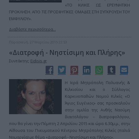
«ΤΟ ΚΙΛΚΙΣ ΩΣ ΕΡΕΥΝΗΤΙΚΗ
ΠΡΟΚΛΗΣΗ. ΑΠΟ ΤΙΣ ΠΡΟΣΦΥΓΙΚΕΣ ΟΜΑΔΕΣ ΣΤΗ ΣΥΓΚΡΟΥΣΗ ΤΟΥ
ΕΜΦΥΛΙΟΥ».
Διαβάστε περισσότερα...
Παρασκευή, 27 Μαρτίου 2015 22:53
«Διατροφή - Νηστίσιμη και Πλήρης»
Συντάκτης:
Eidisis.gr
H Ιερά Μητρόπολη Πολυανής &
Κιλκισίου και ο Σύλλογος
Καρκινοπαθών Νομού Κιλκίς «Ο
Άγιος Ευγένιος» σας προσκαλούν
στην ομιλία της Ανθής Ναούμη
διαιτολόγου – διατροφολόγου,
που θα γίνει την Πέμπτη 2 Απριλίου 2015 και ώρα 6.30μ.μ., στην
Αίθουσα του Πνευματικού Κέντρου Μητρόπολης Κιλκίς (παλιά
Νομαρχία) με θέμα «Διατροφή - Νηστίσιμη και Πλήρης».