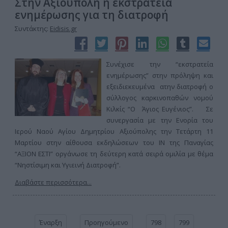
Στην Αξιούπολη η εκστρατεία
ενημέρωσης για τη διατροφή
Συντάκτης:
Eidisis.gr
Συνέχισε την “εκστρατεία
ενημέρωσης” στην πρόληψη και
εξειδιεκευμένα ατην διατροφή ο
σύλλογος καρκινοπαθών νομού
Κιλκίς “Ο Άγιος Ευγένιος”. Σε
συνεργασία με την Ενορία του
Ιερού Ναού Αγίου Δημητρίου Αξιούπολης την Τετάρτη 11
Μαρτίου στην αίθουσα εκδηλώσεων του ΙΝ της Παναγίας
“ΑΞΙΟΝ ΕΣΤΙ” οργάνωσε τη δεύτερη κατά σειρά ομιλία με θέμα
“Νηστίσιμη και Υγιεινή Διατροφή”.
Διαβάστε περισσότερα...
Έναρξη
Προηγούμενο
798
799