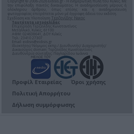
Copyright © 2006-2026 Eidisis.gr - Η ενημερωτική πύλη του Κιλκίς. Με
την επιφύλαξη παντός δικαιώματος. Η αναδημοσίευση μέρους ή
ολόκληρου άρθρου, όπως επίσης και η αναδημοσίευση
φωτογραφίας επιτρέπεται μόνο μέ έγγραφη άδεια του εκδότη.
Τερζενίδης Νικος
Σχεδίαση και Υλοποίηση
Ταυτότητα ιστοσελίδας
Επιχείρηση Τερζενίδης Κωνσταντίνος
Μεταλλικό, Κιλκίς, 61100
ΑΦΜ: 024638641, ΔΟΥ Κιλκίς
Τηλ.: 23410 27307
Email:
eidisis@eidisis.gr
Ιδιοκτήτης/ Νόμιμος εκπρ./ Διευθυντής/ Διαχειριστής/
Δικαιούχος domain: Τερζενίδης Κωνσταντίνος
Διευθύντρια σύνταξης: Παγλαρίδου Ιωάννα
Προφίλ Εταιρείας
Όροι χρήσης
Πολιτική Απορρήτου
Δήλωση συμμόρφωσης