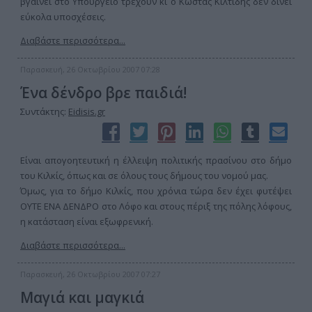
βγαίνει στο Υπουργείο τρέχουν κι ο Κώστας Κιλτίδης δεν δίνει
εύκολα υποσχέσεις.
Διαβάστε περισσότερα...
Παρασκευή, 26 Οκτωβρίου 2007 07:28
Ένα δένδρο βρε παιδιά!
Συντάκτης:
Eidisis.gr
Είναι απογοητευτική η έλλειψη πολιτικής πρασίνου στο δήμο
του Κιλκίς, όπως και σε όλους τους δήμους του νομού μας.
Όμως, για το δήμο Κιλκίς, που χρόνια τώρα δεν έχει φυτέψει
ΟΥΤΕ ΕΝΑ ΔΕΝΔΡΟ στο Λόφο και στους πέριξ της πόλης λόφους,
η κατάσταση είναι εξωφρενική.
Διαβάστε περισσότερα...
Παρασκευή, 26 Οκτωβρίου 2007 07:27
Μαγιά και μαγκιά