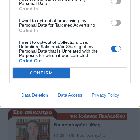
Personal Data.
ΑΠΟΨΕΙΣ
Opted In
I want to opt-out of processing my
Personal Data for Targeted Advertising.
Opted In
Εδώ Παππάς, εκεί Παππάς, που είναι
ο ΣΥΡΙΖΑ και οι Κιλκισιώτες
I want to opt-out of Collection, Use,
Retention, Sale, and/or Sharing of my
26-07-2026 - Κανένα σχόλιο
Personal Data that Is Unrelated with the
Purposes for which it was collected.
Opted Out
CONFIRM
Κιλκίς προς Χατζηδάκη: Στηρίξτε
εμπράκτως την περιφέρεια – μειώσ…
11-06-2026 - Κανένα σχόλιο
Data Deletion
Data Access
Privacy Policy
Να αποσυρθεί. Χθες.
03-08-2026 - Κανένα σχόλιο