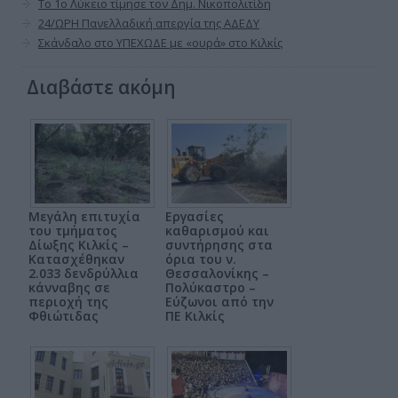
Το 1ο Λύκειο τίμησε τον Δημ. Νικοπολιτίδη
24/ΩΡΗ Πανελλαδική απεργία της ΑΔΕΔΥ
Σκάνδαλο στο ΥΠΕΧΩΔΕ με «ουρά» στο Κιλκίς
Διαβάστε ακόμη
Μεγάλη επιτυχία
Εργασίες
του τμήματος
καθαρισμού και
Δίωξης Κιλκίς –
συντήρησης στα
Κατασχέθηκαν
όρια του ν.
2.033 δενδρύλλια
Θεσσαλονίκης –
κάνναβης σε
Πολύκαστρο –
περιοχή της
Εύζωνοι από την
Φθιώτιδας
ΠΕ Κιλκίς