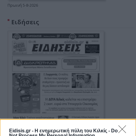
Πρωινή 5-8-2026
Ειδήσεις
Eidisis.gr - Η ενημερωτική πύλη του Κιλκίς -
Do
Not Process My Personal Information