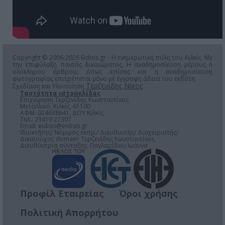
Copyright © 2006-2026 Eidisis.gr - Η ενημερωτική πύλη του Κιλκίς. Με
την επιφύλαξη παντός δικαιώματος. Η αναδημοσίευση μέρους ή
ολόκληρου άρθρου, όπως επίσης και η αναδημοσίευση
φωτογραφίας επιτρέπεται μόνο μέ έγγραφη άδεια του εκδότη.
Τερζενίδης Νικος
Σχεδίαση και Υλοποίηση
Ταυτότητα ιστοσελίδας
Επιχείρηση Τερζενίδης Κωνσταντίνος
Μεταλλικό, Κιλκίς, 61100
ΑΦΜ: 024638641, ΔΟΥ Κιλκίς
Τηλ.: 23410 27307
Email:
eidisis@eidisis.gr
Ιδιοκτήτης/ Νόμιμος εκπρ./ Διευθυντής/ Διαχειριστής/
Δικαιούχος domain: Τερζενίδης Κωνσταντίνος
Διευθύντρια σύνταξης: Παγλαρίδου Ιωάννα
Προφίλ Εταιρείας
Όροι χρήσης
Πολιτική Απορρήτου