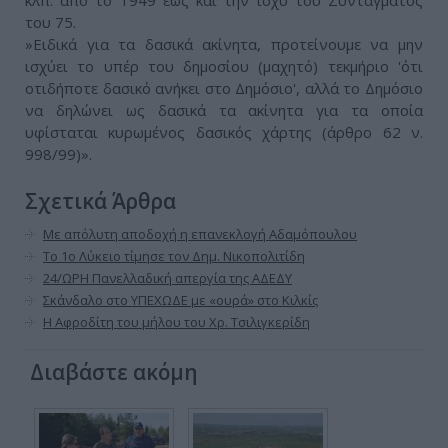
κλπ. από το 1949 έως και την ισχύ του Συντάγματος
του 75.
»Ειδικά για τα δασικά ακίνητα, προτείνουμε να μην
ισχύει το υπέρ του δημοσίου (μαχητό) τεκμήριο 'ότι
οτιδήποτε δασικό ανήκει στο Δημόσιο', αλλά το Δημόσιο
να δηλώνει ως δασικά τα ακίνητα για τα οποία
υφίσταται κυρωμένος δασικός χάρτης (άρθρο 62 ν.
998/99)».
Σχετικά Άρθρα
Με απόλυτη αποδοχή η επανεκλογή Αδαμόπουλου
Το 1ο Λύκειο τίμησε τον Δημ. Νικοπολιτίδη
24/ΩΡΗ Πανελλαδική απεργία της ΑΔΕΔΥ
Σκάνδαλο στο ΥΠΕΧΩΔΕ με «ουρά» στο Κιλκίς
Η Αφροδίτη του μήλου του Χρ. Τσιλιγκερίδη
Διαβάστε ακόμη