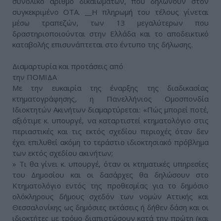
συνολικό αριθμό δικαιωμάτων, που δηλώνουν στον
συγκεκριμένο ΟΤΑ. __Η πληρωμή του τέλους γίνεται
μέσω τραπεζών, των 13 μεγαλύτερων που
δραστηριοποιούνται στην Ελλάδα και το αποδεικτικό
καταβολής επισυνάπτεται στο έντυπο της δήλωσης.
Διαμαρτυρία και προτάσεις από
την ΠΟΜΙΔΑ
Με την ευκαιρία της έναρξης της διαδικασίας
κτηματογράφησης, η Πανελλήνιος Ομοσπονδία
Ιδιοκτητών Ακινήτων διαμαρτύρεται: «Πώς μπορεί ποτέ,
αξιότιμε κ. υπουργέ, να καταρτιστεί κτηματολόγιο στις
περιαστικές και τις εκτός σχεδίου περιοχές όταν δεν
έχει επιλυθεί ακόμη το τεράστιο ιδιοκτησιακό πρόβλημα
των εκτός σχεδίου ακινήτων;
» Τι θα γίνει κ. υπουργέ, όταν οι κτηματικές υπηρεσίες
του Δημοσίου και οι δασάρχες θα δηλώσουν στο
Κτηματολόγιο εντός της προθεσμίας για το δημόσιο
ολόκληρους δήμους σχεδόν των νομών Αττικής και
Θεσσαλονίκης ως δημόσιες εκτάσεις ή δήθεν δάση και οι
ιδιοκτήτες με τρόμο διαπιστώσουν κατά την πρώτη (και