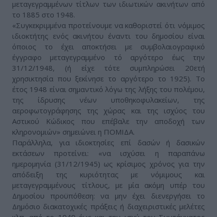
μεταγεγραμμένων τίτλων των ιδιωτικών ακινήτων από
το 1885 στο 1948.
«Συγκεκριμμένα προτείνουμε να καθοριστεί ότι νόμιμος
ιδιοκτήτης ενός ακινήτου έναντι του δημοσίου είναι
όποιος το έχει αποκτήσει με συμβολαιογραφικό
έγγραφο μεταγεγραμμένο τό αργότερο έως την
31/12/1948, (ή είχε τότε συμπληρώσει 20ετή
χρησικτησία που ξεκίνησε το αργότερο το 1925). Το
έτος 1948 είναι σημαντικό λόγω της λήξης του πολέμου,
της ίδρυσης νέων υποθηκοφυλακείων, της
αεροφωτογράφησης της χώρας και της ισχύος του
Αστικού Κώδικος που επέβαλε την αποδοχή των
κληρονομιών» σημειώνει η ΠΟΜΙΔΑ.
Παράλληλα, για ιδιοκτησίες επί δασών ή δασικών
εκτάσεων προτείνει: «να ισχύσει η παραπάνω
ημερομηνία (31/12/1945) ως κρίσιμος χρόνος για την
απόδειξη της κυριότητας με νόμιμους και
μεταγεγραμμένους τίτλους, με μία ακόμη υπέρ του
Δημοσίου προϋπόθεση: να μην έχει διενεργήσει το
Δημόσιο διακατοχικές πράξεις ή διαχειριστικές μελέτες