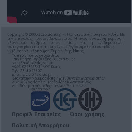
Copyright © 2006-2026 Eidisis.gr - Η ενημερωτική πύλη του Κιλκίς. Με
την επιφύλαξη παντός δικαιώματος. Η αναδημοσίευση μέρους ή
ολόκληρου άρθρου, όπως επίσης και η αναδημοσίευση
φωτογραφίας επιτρέπεται μόνο μέ έγγραφη άδεια του εκδότη.
Τερζενίδης Νικος
Σχεδίαση και Υλοποίηση
Ταυτότητα ιστοσελίδας
Επιχείρηση Τερζενίδης Κωνσταντίνος
Μεταλλικό, Κιλκίς, 61100
ΑΦΜ: 024638641, ΔΟΥ Κιλκίς
Τηλ.: 23410 27307
Email:
eidisis@eidisis.gr
Ιδιοκτήτης/ Νόμιμος εκπρ./ Διευθυντής/ Διαχειριστής/
Δικαιούχος domain: Τερζενίδης Κωνσταντίνος
Διευθύντρια σύνταξης: Παγλαρίδου Ιωάννα
Προφίλ Εταιρείας
Όροι χρήσης
Πολιτική Απορρήτου