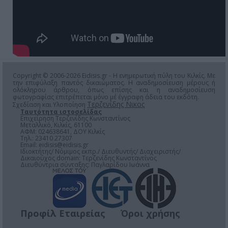
Copyright © 2006-2026 Eidisis.gr - Η ενημερωτική πύλη του Κιλκίς. Με
την επιφύλαξη παντός δικαιώματος. Η αναδημοσίευση μέρους ή
ολόκληρου άρθρου, όπως επίσης και η αναδημοσίευση
φωτογραφίας επιτρέπεται μόνο μέ έγγραφη άδεια του εκδότη.
Τερζενίδης Νικος
Σχεδίαση και Υλοποίηση
Ταυτότητα ιστοσελίδας
Επιχείρηση Τερζενίδης Κωνσταντίνος
Μεταλλικό, Κιλκίς, 61100
ΑΦΜ: 024638641, ΔΟΥ Κιλκίς
Τηλ.: 23410 27307
Email:
eidisis@eidisis.gr
Ιδιοκτήτης/ Νόμιμος εκπρ./ Διευθυντής/ Διαχειριστής/
Δικαιούχος domain: Τερζενίδης Κωνσταντίνος
Διευθύντρια σύνταξης: Παγλαρίδου Ιωάννα
Προφίλ Εταιρείας
Όροι χρήσης