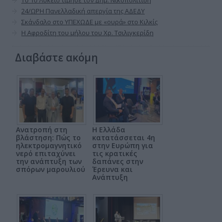
Το 1ο Λύκειο τίμησε τον Δημ. Νικοπολιτίδη
24/ΩΡΗ Πανελλαδική απεργία της ΑΔΕΔΥ
Σκάνδαλο στο ΥΠΕΧΩΔΕ με «ουρά» στο Κιλκίς
Η Αφροδίτη του μήλου του Χρ. Τσιλιγκερίδη
Διαβάστε ακόμη
Ανατροπή στη
Η Ελλάδα
βλάστηση: Πώς το
κατατάσσεται 4η
ηλεκτρομαγνητικό
στην Ευρώπη για
νερό επιταχύνει
τις κρατικές
την ανάπτυξη των
δαπάνες στην
σπόρων μαρουλιού
Έρευνα και
Ανάπτυξη