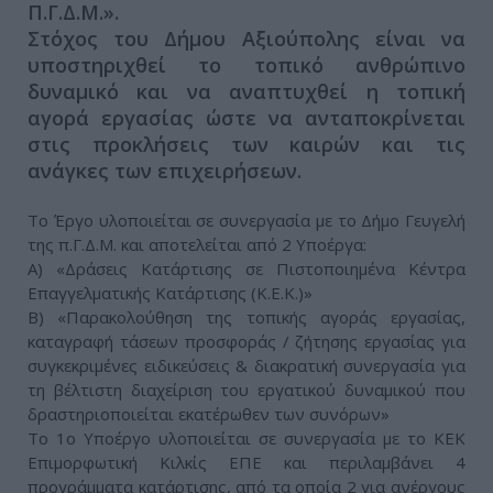
Π.Γ.Δ.Μ.».
Στόχος του Δήμου Αξιούπολης είναι να
υποστηριχθεί το τοπικό ανθρώπινο
δυναμικό και να αναπτυχθεί η τοπική
αγορά εργασίας ώστε να ανταποκρίνεται
στις προκλήσεις των καιρών και τις
ανάγκες των επιχειρήσεων.
Το Έργο υλοποιείται σε συνεργασία με το Δήμο Γευγελή
της π.Γ.Δ.Μ. και αποτελείται από 2 Υποέργα:
A) «Δράσεις Κατάρτισης σε Πιστοποιημένα Κέντρα
Επαγγελματικής Κατάρτισης (Κ.Ε.Κ.)»
B) «Παρακολούθηση της τοπικής αγοράς εργασίας,
καταγραφή τάσεων προσφοράς / ζήτησης εργασίας για
συγκεκριμένες ειδικεύσεις & διακρατική συνεργασία για
τη βέλτιστη διαχείριση του εργατικού δυναμικού που
δραστηριοποιείται εκατέρωθεν των συνόρων»
Το 1ο Υποέργο υλοποιείται σε συνεργασία με το ΚΕΚ
Επιμορφωτική Κιλκίς ΕΠΕ και περιλαμβάνει 4
προγράμματα κατάρτισης, από τα οποία 2 για ανέργους