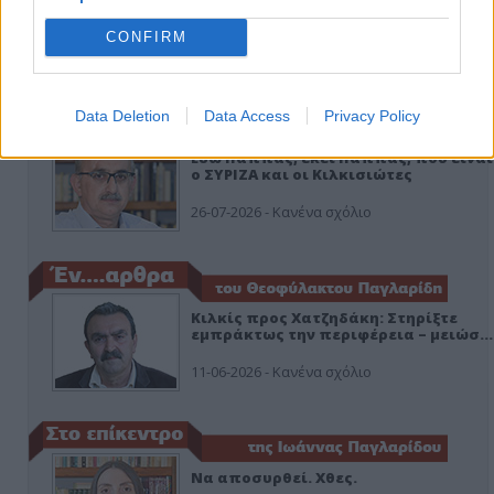
CONFIRM
ΑΠΟΨΕΙΣ
Data Deletion
Data Access
Privacy Policy
Εδώ Παππάς, εκεί Παππάς, που είναι
ο ΣΥΡΙΖΑ και οι Κιλκισιώτες
26-07-2026 - Κανένα σχόλιο
Κιλκίς προς Χατζηδάκη: Στηρίξτε
εμπράκτως την περιφέρεια – μειώσ…
11-06-2026 - Κανένα σχόλιο
Να αποσυρθεί. Χθες.