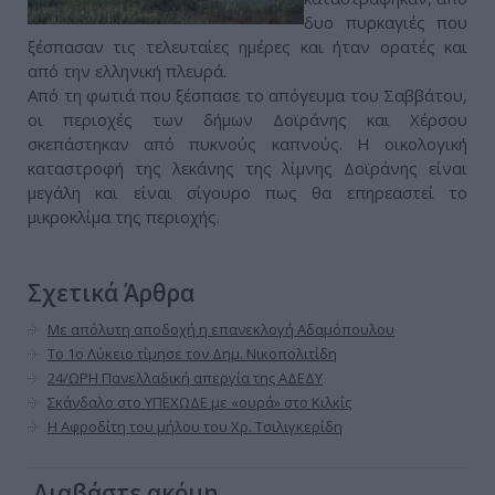
δυο πυρκαγιές που
ξέσπασαν τις τελευταίες ημέρες και ήταν ορατές και
από την ελληνική πλευρά.
Από τη φωτιά που ξέσπασε το απόγευμα του Σαββάτου,
οι περιοχές των δήμων Δοϊράνης και Χέρσου
σκεπάστηκαν από πυκνούς καπνούς. Η οικολογική
καταστροφή της λεκάνης της λίμνης Δοϊράνης είναι
μεγάλη και είναι σίγουρο πως θα επηρεαστεί το
μικροκλίμα της περιοχής.
Σχετικά Άρθρα
Με απόλυτη αποδοχή η επανεκλογή Αδαμόπουλου
Το 1ο Λύκειο τίμησε τον Δημ. Νικοπολιτίδη
24/ΩΡΗ Πανελλαδική απεργία της ΑΔΕΔΥ
Σκάνδαλο στο ΥΠΕΧΩΔΕ με «ουρά» στο Κιλκίς
Η Αφροδίτη του μήλου του Χρ. Τσιλιγκερίδη
Διαβάστε ακόμη