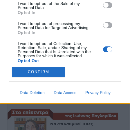
I want to opt-out of the Sale of my
Personal Data.
Opted In
ΑΠΟΨΕΙΣ
I want to opt-out of processing my
Personal Data for Targeted Advertising.
Opted In
Εδώ Παππάς, εκεί Παππάς, που είναι
I want to opt-out of Collection, Use,
ο ΣΥΡΙΖΑ και οι Κιλκισιώτες
Retention, Sale, and/or Sharing of my
Personal Data that Is Unrelated with the
26-07-2026 - Κανένα σχόλιο
Purposes for which it was collected.
Opted Out
CONFIRM
Κιλκίς προς Χατζηδάκη: Στηρίξτε
εμπράκτως την περιφέρεια – μειώσ…
Data Deletion
Data Access
Privacy Policy
11-06-2026 - Κανένα σχόλιο
Να αποσυρθεί. Χθες.