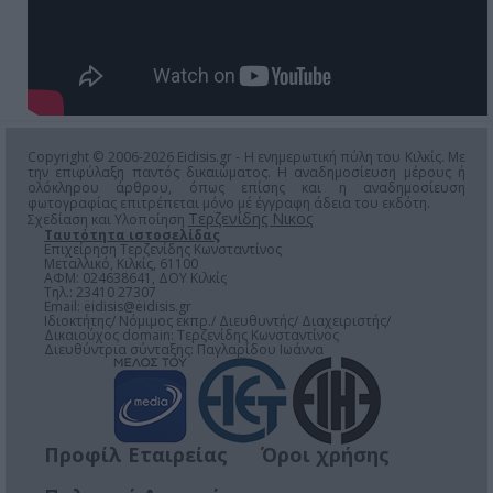
Copyright © 2006-2026 Eidisis.gr - Η ενημερωτική πύλη του Κιλκίς. Με
την επιφύλαξη παντός δικαιώματος. Η αναδημοσίευση μέρους ή
ολόκληρου άρθρου, όπως επίσης και η αναδημοσίευση
φωτογραφίας επιτρέπεται μόνο μέ έγγραφη άδεια του εκδότη.
Τερζενίδης Νικος
Σχεδίαση και Υλοποίηση
Ταυτότητα ιστοσελίδας
Επιχείρηση Τερζενίδης Κωνσταντίνος
Μεταλλικό, Κιλκίς, 61100
ΑΦΜ: 024638641, ΔΟΥ Κιλκίς
Τηλ.: 23410 27307
Email:
eidisis@eidisis.gr
Ιδιοκτήτης/ Νόμιμος εκπρ./ Διευθυντής/ Διαχειριστής/
Δικαιούχος domain: Τερζενίδης Κωνσταντίνος
Διευθύντρια σύνταξης: Παγλαρίδου Ιωάννα
Προφίλ Εταιρείας
Όροι χρήσης