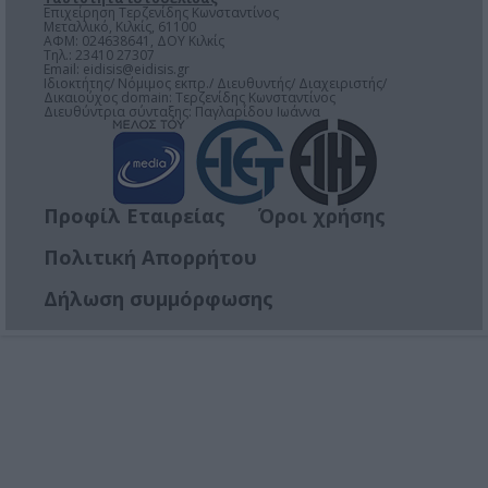
Επιχείρηση Τερζενίδης Κωνσταντίνος
Μεταλλικό, Κιλκίς, 61100
ΑΦΜ: 024638641, ΔΟΥ Κιλκίς
Τηλ.: 23410 27307
Email:
eidisis@eidisis.gr
Ιδιοκτήτης/ Νόμιμος εκπρ./ Διευθυντής/ Διαχειριστής/
Δικαιούχος domain: Τερζενίδης Κωνσταντίνος
Διευθύντρια σύνταξης: Παγλαρίδου Ιωάννα
Προφίλ Εταιρείας
Όροι χρήσης
Πολιτική Απορρήτου
Δήλωση συμμόρφωσης