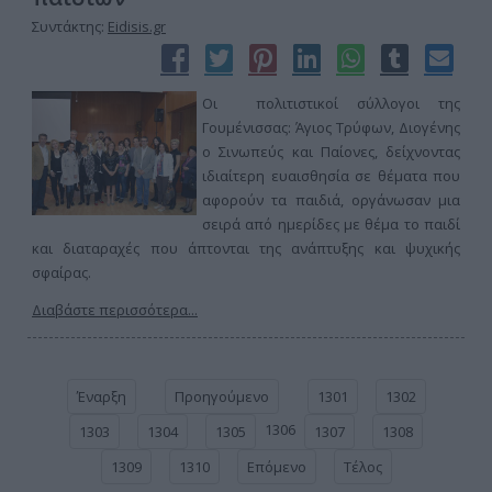
Συντάκτης:
Eidisis.gr
Οι πολιτιστικοί σύλλογοι της
Γουμένισσας: Άγιος Τρύφων, Διογένης
ο Σινωπεύς και Παίονες, δείχνοντας
ιδιαίτερη ευαισθησία σε θέματα που
αφορούν τα παιδιά, οργάνωσαν μια
σειρά από ημερίδες με θέμα το παιδί
και διαταραχές που άπτονται της ανάπτυξης και ψυχικής
σφαίρας.
Διαβάστε περισσότερα...
Έναρξη
Προηγούμενο
1301
1302
1306
1303
1304
1305
1307
1308
1309
1310
Επόμενο
Τέλος