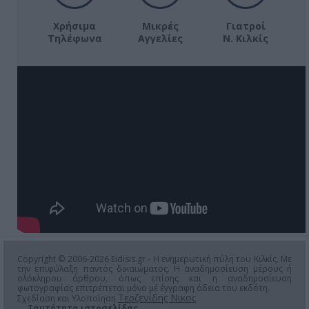
Χρήσιμα
Μικρές
Γιατροί
Τηλέφωνα
Αγγελίες
Ν. Κιλκίς
Copyright © 2006-2026 Eidisis.gr - Η ενημερωτική πύλη του Κιλκίς. Με
την επιφύλαξη παντός δικαιώματος. Η αναδημοσίευση μέρους ή
ολόκληρου άρθρου, όπως επίσης και η αναδημοσίευση
φωτογραφίας επιτρέπεται μόνο μέ έγγραφη άδεια του εκδότη.
Τερζενίδης Νικος
Σχεδίαση και Υλοποίηση
Ταυτότητα ιστοσελίδας