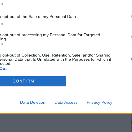
In
ου για τη Νέα Δημοκρατία ενόψει των εκλογών της Κυριακής ο
o opt-out of the Sale of my Personal Data.
ρυφαίων στελεχών του κόμματος Ευάγγελος Μπαλάσκας.
In
to opt-out of processing my Personal Data for Targeted
ing.
In
o opt-out of Collection, Use, Retention, Sale, and/or Sharing
ersonal Data that Is Unrelated with the Purposes for which it
lected.
ικών ν. Κιλκίς
Out
CONFIRM
στην Ενωση Αστυνομικών Υπαλλήλων ν. Κιλκίς, η οποία
:
Data Deletion
Data Access
Privacy Policy
ματέας, Γεωργία Τσελέκη (146 ψήφους), Α’ αντιπρόεδρος και
 Σιδερίδης