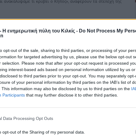
αι ανακαλύψαμε τι κρύβει ο Κήπος», αναφέρουν τα στελέχη της
r - Η ενημερωτική πύλη του Κιλκίς -
Do Not Process My Pers
on
ία
to opt-out of the sale, sharing to third parties, or processing of your per
formation for targeted advertising by us, please use the below opt-out s
r selection. Please note that after your opt-out request is processed y
eing interest-based ads based on personal information utilized by us or
παιδιών όλων των ηλικιών αλλά μεγαλύτερων ανθρώπων
disclosed to third parties prior to your opt-out. You may separately opt-
μια χρονιά οι ποδηλατικοί αγώνες στην Ευκαρπία Κιλκίς που
losure of your personal information by third parties on the IAB’s list of
εννήσεως της Θεοτόκου και ο Πολιτιστικός Σύλλογος Ευκαρπίας.
. This information may also be disclosed by us to third parties on the
IA
Participants
that may further disclose it to other third parties.
l Data Processing Opt Outs
θε πολίτη της κεντροδεξιάς
o opt-out of the Sharing of my personal data.