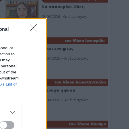
Να αποσυρθεί. Χθες.
03-08-2026 - Κανένα σχόλιο
onal
sonal or
Οίκοι ευγηρίας
ection to
24-07-2026 - Κανένα σχόλιο
ou may
 personal
out of the
 downstream
B’s List of
Ή ρούφα ή φύσα
03-08-2026 - Κανένα σχόλιο