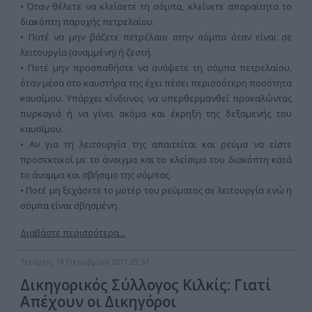
• Όταν θέλετε να κλείσετε τη σόμπα, κλείνετε απαραίτητα το
διακόπτη παροχής πετρελαίου.
• Ποτέ να μην βάζετε πετρέλαιο στην σόμπα όταν είναι σε
λειτουργία (αναμμένη) ή ζεστή.
• Ποτέ μην προσπαθήστε να ανάψετε τη σόμπα πετρελαίου,
όταν μέσα στο καυστήρα της έχει πέσει περισσότερη ποσότητα
καυσίμου. Υπάρχει κίνδυνος να υπερθερμανθεί προκαλώντας
πυρκαγιά ή να γίνει ακόμα και έκρηξη της δεξαμενής του
καυσίμου.
• Αν για τη λειτουργία της απαιτείται και ρεύμα να είστε
προσεκτικοί με το άνοιγμα και το κλείσιμο του διακόπτη κατά
το άναμμα και σβήσιμο της σόμπας.
• Ποτέ μη ξεχάσετε το μοτέρ του ρεύματος σε λειτουργία ενώ η
σόμπα είναι σβησμένη.
Διαβάστε περισσότερα...
Τετάρτη, 19 Οκτωβρίου 2011 23:57
Δικηγορικός Σύλλογος Κιλκίς: Γιατί
Απέχουν οι Δικηγόροι