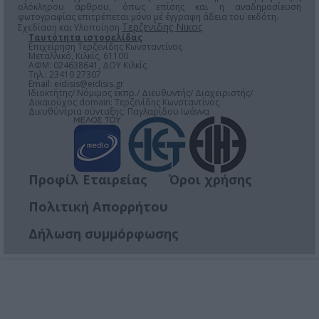
ολόκληρου άρθρου, όπως επίσης και η αναδημοσίευση
φωτογραφίας επιτρέπεται μόνο μέ έγγραφη άδεια του εκδότη.
Τερζενίδης Νικος
Σχεδίαση και Υλοποίηση
Ταυτότητα ιστοσελίδας
Επιχείρηση Τερζενίδης Κωνσταντίνος
Μεταλλικό, Κιλκίς, 61100
ΑΦΜ: 024638641, ΔΟΥ Κιλκίς
Τηλ.: 23410 27307
Email:
eidisis@eidisis.gr
Ιδιοκτήτης/ Νόμιμος εκπρ./ Διευθυντής/ Διαχειριστής/
Δικαιούχος domain: Τερζενίδης Κωνσταντίνος
Διευθύντρια σύνταξης: Παγλαρίδου Ιωάννα
Προφίλ Εταιρείας
Όροι χρήσης
Πολιτική Απορρήτου
Δήλωση συμμόρφωσης