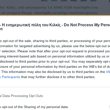
, στο Κιλκίς , από αστυνομικούς Τ.Α. ΚΙΛΚΙΣ /ΟΔΝ συνελήφθη ένας
τι, σε γενόμενο έλεγχο κατελήφθη να κατέχει ποσότητα ηρωίνης
υσία κατασχέθηκε. Ο δράστης με την σε βάρος του σχηματισθείσα
αγγελέα Πλημ/κών Κιλκίς.
r - Η ενημερωτική πύλη του Κιλκίς -
Do Not Process My Pers
on
to opt-out of the sale, sharing to third parties, or processing of your per
formation for targeted advertising by us, please use the below opt-out s
r selection. Please note that after your opt-out request is processed y
eing interest-based ads based on personal information utilized by us or
disclosed to third parties prior to your opt-out. You may separately opt-
losure of your personal information by third parties on the IAB’s list of
ιά Βίου Μάθησης και Θρησκευμάτων ανακοινώθηκε η ημερομηνία
. This information may also be disclosed by us to third parties on the
IA
γραμμα των πανελληνίων εξετάσεων του έτους 2011 για την
Participants
that may further disclose it to other third parties.
παίδευση και η περίοδος των ενδοσχολικών εξετάσεων ΓΕΛ και
l Data Processing Opt Outs
o opt-out of the Sharing of my personal data.