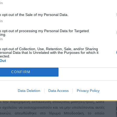
In
ού και Μητέρας
o opt-out of the Sale of my Personal Data.
In
 Ελληνικού Ερυθρού Σταυρού τιμώντας τους εορτασμούς της
to opt-out of processing my Personal Data for Targeted
Σταυρού και Μητέρας, διοργανώνει σχετική εκδήλωση, την
ing.
 μμ, στο πνευματικό κέντρο της πόλης μας.
In
o opt-out of Collection, Use, Retention, Sale, and/or Sharing
ersonal Data that Is Unrelated with the Purposes for which it
lected.
Out
CONFIRM
η Μποδοσάκη»
Data Deletion
Data Access
Privacy Policy
υκείου Ν. Αγιονερίου, στα πλαίσια μιας προσπάθειας εξεύρεσης
 την παρεχόμενη εκπαίδευση στους/στις μαθητές/τριες, ώστε
υ σχολείου να εκσυγχρονιστούν και να μην υπολείπονται αυτές
νικών, απευθύνθηκε στο Ίδρυμα Μποδοσάκη, το οποίο