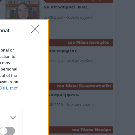
Να αποσυρθεί. Χθες.
03-08-2026 - Κανένα σχόλιο
onal
sonal or
Οίκοι ευγηρίας
ection to
24-07-2026 - Κανένα σχόλιο
ou may
 personal
out of the
 downstream
B’s List of
Ή ρούφα ή φύσα
03-08-2026 - Κανένα σχόλιο