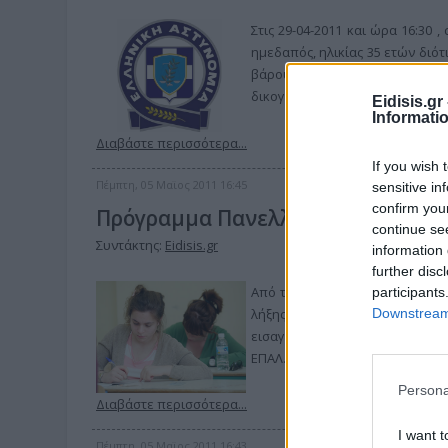
Στις 29-04-2011 και ώρα 16:30 
ημεδαπός, ηλικίας 35 ετών διό
βάρους 0,3γραμ. Η ναρκωτική ο
δικογραφία οδηγήθηκε στον Εισ
Eidisis.g
Informati
Διαβάστε περισσότερα...
If you wish 
Πέμπτη, 05 Μαϊος 2011 16:45
sensitive in
confirm you
Πρόγραμμα Πανελληνίων
continue se
Συντάκτης:
Eidisis.gr
information 
further disc
Από το Υπουργείο Παιδείας, Δ
participants
λήξης των μαθημάτων, το πρό
Downstream 
εισαγωγή στην τριτοβάθμια εκ
ΕΠΑΛ.
Persona
Διαβάστε περισσότερα...
I want t
Πέμπτη, 05 Μαϊος 2011 16:43