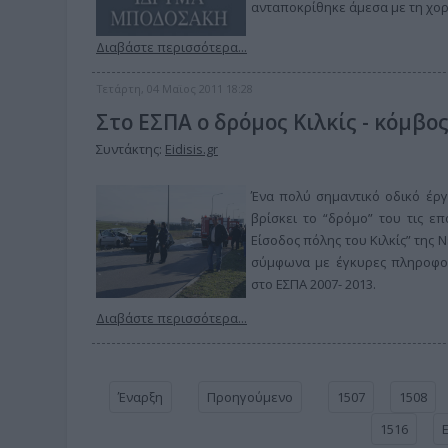
ανταποκρίθηκε άμεσα με τη χορ
Διαβάστε περισσότερα...
Τετάρτη, 04 Μαϊος 2011 18:28
Στο ΕΣΠΑ ο δρόμος Κιλκίς - κόμβ
Συντάκτης:
Eidisis.gr
Ένα πολύ σημαντικό οδικό έργο
βρίσκει το “δρόμο” του τις ε
Είσοδος πόλης του Κιλκίς” της 
σύμφωνα με έγκυρες πληροφορ
στο ΕΣΠΑ 2007- 2013.
Διαβάστε περισσότερα...
Έναρξη
Προηγούμενο
1507
1508
1516