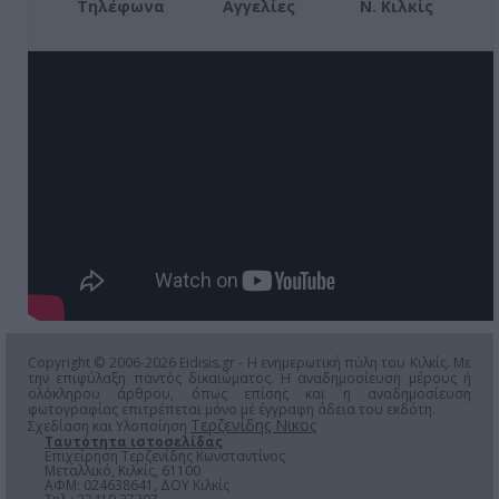
Τηλέφωνα
Αγγελίες
Ν. Κιλκίς
Copyright © 2006-2026 Eidisis.gr - Η ενημερωτική πύλη του Κιλκίς. Με
την επιφύλαξη παντός δικαιώματος. Η αναδημοσίευση μέρους ή
ολόκληρου άρθρου, όπως επίσης και η αναδημοσίευση
φωτογραφίας επιτρέπεται μόνο μέ έγγραφη άδεια του εκδότη.
Τερζενίδης Νικος
Σχεδίαση και Υλοποίηση
Ταυτότητα ιστοσελίδας
Επιχείρηση Τερζενίδης Κωνσταντίνος
Μεταλλικό, Κιλκίς, 61100
ΑΦΜ: 024638641, ΔΟΥ Κιλκίς