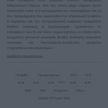
είναι ενταγμένα στην θεματική ενότητα «Διαχείριση
Ανθρώπινων Πόρων», από την οποία μέχρι σήμερα έχουν
υλοποιηθεί 4 από τα 6 προγράμματα που περιλαμβάνει. Και τα
δύο προγράμματα, που αφορούσαν την «Οργάνωση Γραφείου
& Εργασίας» και την «Επαγγελματική Εμφάνιση Γραμματέα/
Βοηθού Διοίκησης & Συμπεριφορά», προκάλεσαν το
ενδιαφέρον των 35 και πλέον συμμετεχόντων, οι οποίοι ήταν
Γραμματείς (personal assistant), βοηθοί Διοίκησης (executive
assistant) και Προϊστάμενοι-Διευθυντές γραφείου
επιχειρήσεων και οργανισμών.
Διαβάστε περισσότερα...
Έναρξη
Προηγούμενο
1572
1573
1577
1574
1575
1576
1578
1579
1580
1581
Επόμενο
Τέλος
Σελίδα 1577 από 1816