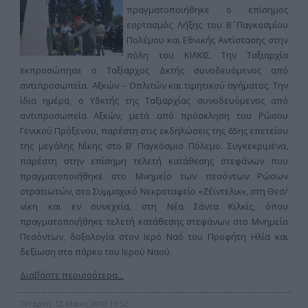
πραγματοποιήθηκε ο επίσημος
εορτασμός Λήξης του Β΄ Παγκοσμίου
Πολέμου και Εθνικής Αντίστασης στην
πόλη του ΚΙΛΚΙΣ. Την Ταξιαρχία
εκπροσώπησε ο Ταξίαρχος Δκτής συνοδευόμενος από
αντιπροσωπεία Αξκών – Οπλιτών και τιμητικού αγήματος. Την
ίδια ημέρα, ο Υδκτής της Ταξιαρχίας συνοδευόμενος από
αντιπροσωπεία Αξκών, μετά από πρόσκληση του Ρώσου
Γενικού Πρόξενου, παρέστη στις εκδηλώσεις της 65ης επετείου
της μεγάλης Νίκης στο Β’ Παγκόσμιο Πόλεμο. Συγκεκριμένα,
παρέστη στην επίσημη τελετή κατάθεσης στεφάνων που
πραγματοποιήθηκε στο Μνημείο των πεσόντων Ρώσων
στρατιωτών, στο Συμμαχικό Νεκροταφείο «Ζέϊντελικ», στη Θεσ/
νίκη και εν συνεχεία, στη Νέα Σάντα Κιλκίς, όπου
πραγματοποιήθηκε τελετή κατάθεσης στεφάνων στο Μνημείο
Πεσόντων, δοξολογία στον Ιερό Ναό του Προφήτη Ηλία και
δεξίωση στο πάρκο του Ιερού Ναού.
Διαβάστε περισσότερα...
Τετάρτη, 12 Μαϊος 2010 15:52