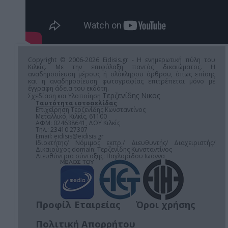
Copyright © 2006-2026 Eidisis.gr - Η ενημερωτική πύλη του
Κιλκίς. Με την επιφύλαξη παντός δικαιώματος. Η
αναδημοσίευση μέρους ή ολόκληρου άρθρου, όπως επίσης
και η αναδημοσίευση φωτογραφίας επιτρέπεται μόνο μέ
έγγραφη άδεια του εκδότη.
Τερζενίδης Νικος
Σχεδίαση και Υλοποίηση
Ταυτότητα ιστοσελίδας
Επιχείρηση Τερζενίδης Κωνσταντίνος
Μεταλλικό, Κιλκίς, 61100
ΑΦΜ: 024638641, ΔΟΥ Κιλκίς
Τηλ.: 23410 27307
Email:
eidisis@eidisis.gr
Ιδιοκτήτης/ Νόμιμος εκπρ./ Διευθυντής/ Διαχειριστής/
Δικαιούχος domain: Τερζενίδης Κωνσταντίνος
Διευθύντρια σύνταξης: Παγλαρίδου Ιωάννα
Προφίλ Εταιρείας
Όροι χρήσης
Πολιτική Απορρήτου