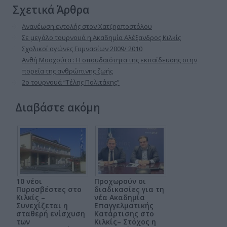
Σχετικά Άρθρα
Ανανέωση εντολής στον Χατζηαποστόλου
Σε μεγάλο τουρνουά η Ακαδημία Αλέξανδρος Κιλκίς
Σχολικοί αγώνες Γυμνασίων 2009/ 2010
Ανθή Moσχούτα : H σπουδαιότητα της εκπαίδευσης στην
πορεία της ανθρώπινης ζωής
2ο τουρνουά “Τέλης Πολιτάκης”
Διαβάστε ακόμη
10 νέοι
Προχωρούν οι
Πυροσβέστες στο
διαδικασίες για τη
Κιλκίς –
νέα Ακαδημία
Συνεχίζεται η
Επαγγελματικής
σταθερή ενίσχυση
Κατάρτισης στο
των
Κιλκίς– Στόχος η