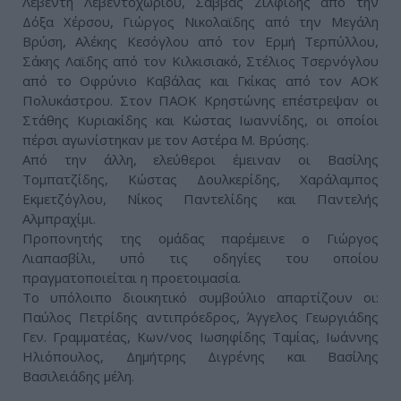
Λεβέντη Λεβεντοχωρίου, Σάββας Ζιλφίδης από την
Δόξα Χέρσου, Γιώργος Νικολαϊδης από την Μεγάλη
Βρύση, Αλέκης Κεσόγλου από τον Ερμή Τερπύλλου,
Σάκης Λαϊδης από τον Κιλκισιακό, Στέλιος Τσερνόγλου
από το Οφρύνιο Καβάλας και Γκίκας από τον ΑΟΚ
Πολυκάστρου. Στον ΠΑΟΚ Κρηστώνης επέστρεψαν οι
Στάθης Κυριακίδης και Κώστας Ιωαννίδης, οι οποίοι
πέρσι αγωνίστηκαν με τον Αστέρα Μ. Βρύσης.
Από την άλλη, ελεύθεροι έμειναν οι Βασίλης
Τομπατζίδης, Κώστας Δουλκερίδης, Χαράλαμπος
Εκμετζόγλου, Νίκος Παντελίδης και Παντελής
Αλμπραχίμι.
Προπονητής της ομάδας παρέμεινε ο Γιώργος
Λιαπασβίλι, υπό τις οδηγίες του οποίου
πραγματοποιείται η προετοιμασία.
Το υπόλοιπο διοικητικό συμβούλιο απαρτίζουν οι:
Παύλος Πετρίδης αντιπρόεδρος, Άγγελος Γεωργιάδης
Γεν. Γραμματέας, Κων/νος Ιωσηφίδης Ταμίας, Ιωάννης
Ηλιόπουλος, Δημήτρης Διγρένης και Βασίλης
Βασιλειάδης μέλη.