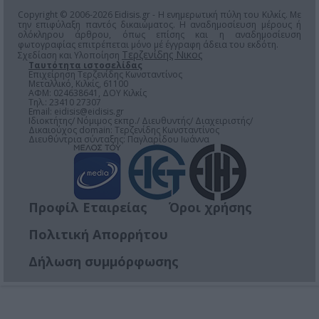
Copyright © 2006-2026 Eidisis.gr - Η ενημερωτική πύλη του Κιλκίς. Με
την επιφύλαξη παντός δικαιώματος. Η αναδημοσίευση μέρους ή
ολόκληρου άρθρου, όπως επίσης και η αναδημοσίευση
φωτογραφίας επιτρέπεται μόνο μέ έγγραφη άδεια του εκδότη.
Τερζενίδης Νικος
Σχεδίαση και Υλοποίηση
Ταυτότητα ιστοσελίδας
Επιχείρηση Τερζενίδης Κωνσταντίνος
Μεταλλικό, Κιλκίς, 61100
ΑΦΜ: 024638641, ΔΟΥ Κιλκίς
Τηλ.: 23410 27307
Email:
eidisis@eidisis.gr
Ιδιοκτήτης/ Νόμιμος εκπρ./ Διευθυντής/ Διαχειριστής/
Δικαιούχος domain: Τερζενίδης Κωνσταντίνος
Διευθύντρια σύνταξης: Παγλαρίδου Ιωάννα
Προφίλ Εταιρείας
Όροι χρήσης
Πολιτική Απορρήτου
Δήλωση συμμόρφωσης