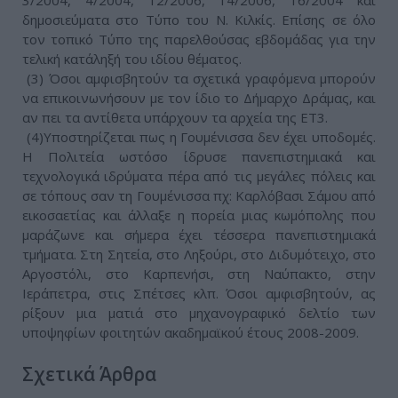
3/2004, 4/2004, 12/2006, 14/2006, 16/2004 και
δημοσιεύματα στο Τύπο του Ν. Κιλκίς. Επίσης σε όλο
τον τοπικό Τύπο της παρελθούσας εβδομάδας για την
τελική κατάληξή του ιδίου θέματος.
(3) Όσοι αμφισβητούν τα σχετικά γραφόμενα μπορούν
να επικοινωνήσουν με τον ίδιο το Δήμαρχο Δράμας, και
αν πει τα αντίθετα υπάρχουν τα αρχεία της ΕΤ3.
(4)Υποστηρίζεται πως η Γουμένισσα δεν έχει υποδομές.
Η Πολιτεία ωστόσο ίδρυσε πανεπιστημιακά και
τεχνολογικά ιδρύματα πέρα από τις μεγάλες πόλεις και
σε τόπους σαν τη Γουμένισσα πχ: Καρλόβασι Σάμου από
εικοσαετίας και άλλαξε η πορεία μιας κωμόπολης που
μαράζωνε και σήμερα έχει τέσσερα πανεπιστημιακά
τμήματα. Στη Σητεία, στο Ληξούρι, στο Διδυμότειχο, στο
Αργοστόλι, στο Καρπενήσι, στη Ναύπακτο, στην
Ιεράπετρα, στις Σπέτσες κλπ. Όσοι αμφισβητούν, ας
ρίξουν μια ματιά στο μηχανογραφικό δελτίο των
υποψηφίων φοιτητών ακαδημαϊκού έτους 2008-2009.
Σχετικά Άρθρα