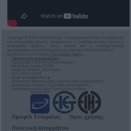
Copyright © 2006-2026 Eidisis.gr - Η ενημερωτική πύλη του Κιλκίς. Με
την επιφύλαξη παντός δικαιώματος. Η αναδημοσίευση μέρους ή
ολόκληρου άρθρου, όπως επίσης και η αναδημοσίευση
φωτογραφίας επιτρέπεται μόνο μέ έγγραφη άδεια του εκδότη.
Τερζενίδης Νικος
Σχεδίαση και Υλοποίηση
Ταυτότητα ιστοσελίδας
Επιχείρηση Τερζενίδης Κωνσταντίνος
Μεταλλικό, Κιλκίς, 61100
ΑΦΜ: 024638641, ΔΟΥ Κιλκίς
Τηλ.: 23410 27307
Email:
eidisis@eidisis.gr
Ιδιοκτήτης/ Νόμιμος εκπρ./ Διευθυντής/ Διαχειριστής/
Δικαιούχος domain: Τερζενίδης Κωνσταντίνος
Διευθύντρια σύνταξης: Παγλαρίδου Ιωάννα
Προφίλ Εταιρείας
Όροι χρήσης
Πολιτική Απορρήτου