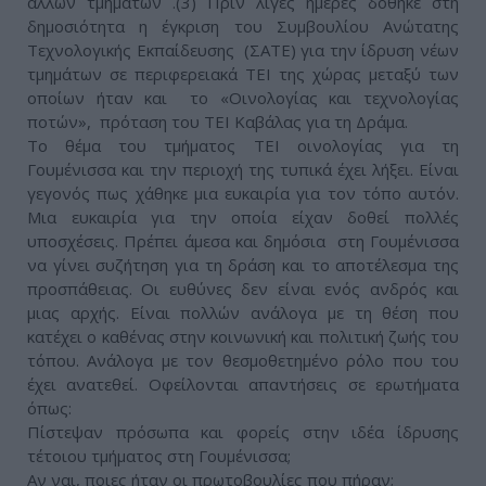
άλλων τμημάτων .(3) Πριν λίγες ημέρες δόθηκε στη
δημοσιότητα η έγκριση του Συμβουλίου Ανώτατης
Τεχνολογικής Εκπαίδευσης (ΣΑΤΕ) για την ίδρυση νέων
τμημάτων σε περιφερειακά ΤΕΙ της χώρας μεταξύ των
οποίων ήταν και το «Οινολογίας και τεχνολογίας
ποτών», πρόταση του ΤΕΙ Καβάλας για τη Δράμα.
Το θέμα του τμήματος ΤΕΙ οινολογίας για τη
Γουμένισσα και την περιοχή της τυπικά έχει λήξει. Είναι
γεγονός πως χάθηκε μια ευκαιρία για τον τόπο αυτόν.
Μια ευκαιρία για την οποία είχαν δοθεί πολλές
υποσχέσεις. Πρέπει άμεσα και δημόσια στη Γουμένισσα
να γίνει συζήτηση για τη δράση και το αποτέλεσμα της
προσπάθειας. Οι ευθύνες δεν είναι ενός ανδρός και
μιας αρχής. Είναι πολλών ανάλογα με τη θέση που
κατέχει ο καθένας στην κοινωνική και πολιτική ζωής του
τόπου. Ανάλογα με τον θεσμοθετημένο ρόλο που του
έχει ανατεθεί. Οφείλονται απαντήσεις σε ερωτήματα
όπως:
Πίστεψαν πρόσωπα και φορείς στην ιδέα ίδρυσης
τέτοιου τμήματος στη Γουμένισσα;
Αν ναι, ποιες ήταν οι πρωτοβουλίες που πήραν;