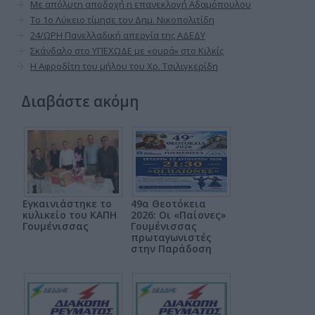
Με απόλυτη αποδοχή η επανεκλογή Αδαμόπουλου
Το 1ο Λύκειο τίμησε τον Δημ. Νικοπολιτίδη
24/ΩΡΗ Πανελλαδική απεργία της ΑΔΕΔΥ
Σκάνδαλο στο ΥΠΕΧΩΔΕ με «ουρά» στο Κιλκίς
Η Αφροδίτη του μήλου του Χρ. Τσιλιγκερίδη
Διαβάστε ακόμη
Εγκαινιάστηκε το
49α Θεοτόκεια
κυλικείο του ΚΑΠΗ
2026: Οι «Παίονες»
Γουμένισσας
Γουμένισσας
πρωταγωνιστές
στην Παράδοση