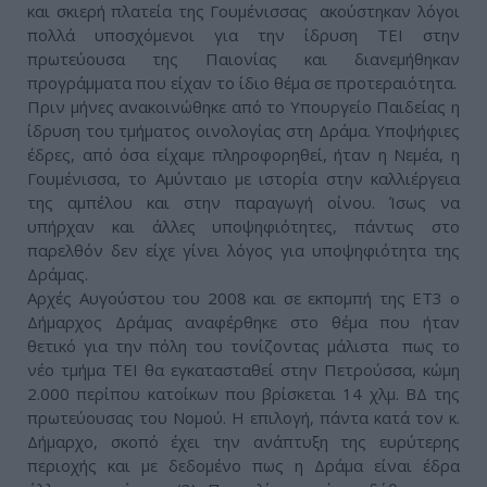
και σκιερή πλατεία της Γουμένισσας ακούστηκαν λόγοι
πολλά υποσχόμενοι για την ίδρυση ΤΕΙ στην
πρωτεύουσα της Παιονίας και διανεμήθηκαν
προγράμματα που είχαν το ίδιο θέμα σε προτεραιότητα.
Πριν μήνες ανακοινώθηκε από το Υπουργείο Παιδείας η
ίδρυση του τμήματος οινολογίας στη Δράμα. Υποψήφιες
έδρες, από όσα είχαμε πληροφορηθεί, ήταν η Νεμέα, η
Γουμένισσα, το Αμύνταιο με ιστορία στην καλλιέργεια
της αμπέλου και στην παραγωγή οίνου. Ίσως να
υπήρχαν και άλλες υποψηφιότητες, πάντως στο
παρελθόν δεν είχε γίνει λόγος για υποψηφιότητα της
Δράμας.
Αρχές Αυγούστου του 2008 και σε εκπομπή της ΕΤ3 ο
Δήμαρχος Δράμας αναφέρθηκε στο θέμα που ήταν
θετικό για την πόλη του τονίζοντας μάλιστα πως το
νέο τμήμα ΤΕΙ θα εγκατασταθεί στην Πετρούσσα, κώμη
2.000 περίπου κατοίκων που βρίσκεται 14 χλμ. ΒΔ της
πρωτεύουσας του Νομού. Η επιλογή, πάντα κατά τον κ.
Δήμαρχο, σκοπό έχει την ανάπτυξη της ευρύτερης
περιοχής και με δεδομένο πως η Δράμα είναι έδρα