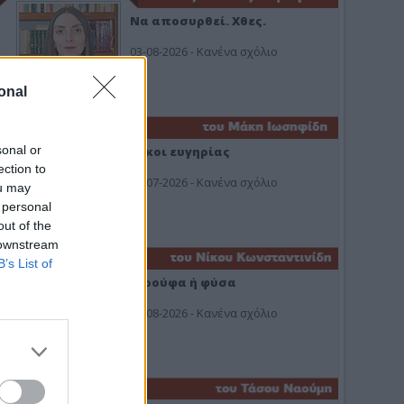
Να αποσυρθεί. Χθες.
03-08-2026 - Κανένα σχόλιο
onal
sonal or
Οίκοι ευγηρίας
ection to
24-07-2026 - Κανένα σχόλιο
ou may
 personal
out of the
 downstream
B’s List of
Ή ρούφα ή φύσα
03-08-2026 - Κανένα σχόλιο