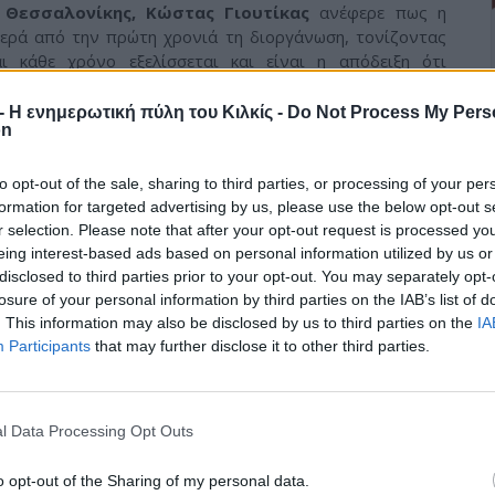
 Θεσσαλονίκης, Κώστας Γιουτίκας
ανέφερε πως η
θερά από την πρώτη χρονιά τη διοργάνωση, τονίζοντας
ι κάθε χρόνο εξελίσσεται και είναι η απόδειξη ότι
 και οι επισκέπτες. «Ο κόσμος το έχει αγκαλιάσει και θα
αι πιστεύω σε πολύ μεγάλο βαθμό η επιτυχία που έχει το
r - Η ενημερωτική πύλη του Κιλκίς -
Do Not Process My Pers
on
ονται όλοι οι τοπικοί φορείς. Όλοι μαζί έχουν ένα κοινό
 ο ορεινός όγκος στο Πάικο» ανέφερε χαρακτηριστικά και
ς δρόμου, είναι μια ευκαιρία να γνωρίσεις και να
to opt-out of the sale, sharing to third parties, or processing of your per
μάσεις τοπικά προϊόντα αλλά κυρίως να γνωρίσεις τη
formation for targeted advertising by us, please use the below opt-out s
ε ένα κοινό στόχο. Να αναδείξουμε ακόμα περισσότερο
r selection. Please note that after your opt-out request is processed y
eing interest-based ads based on personal information utilized by us or
ι να ζήσετε σε όποια ηλικία και αν είστε».
disclosed to third parties prior to your opt-out. You may separately opt-
 καλύτερες διοργανώσεις αγώνων
losure of your personal information by third parties on the IAB’s list of
 του Δήμου Παιονίας, Κύρος Καλαβάζης
τόνισε πως ο
. This information may also be disclosed by us to third parties on the
IA
σε τη δυναμική αυτού του αγώνα και βοηθάνε με όλα τα
Participants
that may further disclose it to other third parties.
ό τις καλύτερες διοργανώσεις αγώνων με όλα όσα πρέπει
ρη την ομάδα που ξεκίνησε την διοργάνωση, γιατί αν δεν
α αυτό το αθλητικό γεγονός.
l Data Processing Opt Outs
άικο
o opt-out of the Sharing of my personal data.