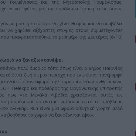
ου Γουμένισσας και της Μητρόπολης Γουμένισσας,
χεται και φέτος μια ανεπανάληπτη εμπειρία σε όσους
ργάνωση αυτή κατάφερε να γίνει θεσμός και να συμβάλει
υ να χαρίσει αξέχαστες στιγμές στους συμμετέχοντες
που πραγματοποιήθηκε το μεσημέρι της Δευτέρας (6/10)
ο χωριό να ξαναζωντανέψει
ς σε έναν πολύ όμορφο τόπο όπως είναι ο Δήμος Παιονίας
 αυτό δίνει ζωή σε μια περιοχή που ενώ είναι πανέμορφη
ου μειονεκτεί όσον αφορά την παρουσία νέων ανθρώπων»,
ΔΕΘ – Helexpo και πρόεδρος της Οργανωτικής Επιτροπής
ισε πως «τα Μεγάλα Λιβάδια χρειάζονται αυτές τις
α να μπορέσουμε να αντιμετωπίσουμε αυτό το πρόβλημα
το Αλιγκάρι Run είναι μία ωραία αθλητική γιορτή αλλά
 να βοηθήσει το χωριό να ξαναζωντανέψει».
ικου