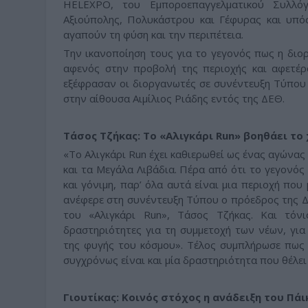
HELEXPO, του Εμποροεπαγγελματικού Συλλόγ
Αξιούπολης, Πολυκάστρου και Γέφυρας και υπόσ
αγαπούν τη φύση και την περιπέτεια.
Την ικανοποίηση τους για το γεγονός πως η διο
αφενός στην προβολή της περιοχής και αφετέρο
εξέφρασαν οι διοργανωτές σε συνέντευξη Τύπου 
στην αίθουσα Αιμίλιος Ριάδης εντός της ΔΕΘ.
Τάσος Τζήκας: Το «Αλιγκάρι Run» βοηθάει τ
«Το Αλιγκάρι Run έχει καθιερωθεί ως ένας αγώνα
και τα Μεγάλα Λιβάδια. Πέρα από ότι το γεγονός
και γόνιμη, παρ’ όλα αυτά είναι μια περιοχή π
ανέφερε στη συνέντευξη Τύπου ο πρόεδρος της 
του «Αλιγκάρι Run», Τάσος Τζήκας. Και τόν
δραστηριότητες για τη συμμετοχή των νέων, γι
της φυγής του κόσμου». Τέλος συμπλήρωσε πως «
συγχρόνως είναι και μία δραστηριότητα που θέλει
Γιουτίκας: Κοινός στόχος η ανάδειξη του Πά