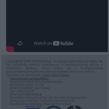
Copyright © 2006-2026 Eidisis.gr - Η ενημερωτική πύλη του Κιλκίς. Με
την επιφύλαξη παντός δικαιώματος. Η αναδημοσίευση μέρους ή
ολόκληρου άρθρου, όπως επίσης και η αναδημοσίευση
φωτογραφίας επιτρέπεται μόνο μέ έγγραφη άδεια του εκδότη.
Τερζενίδης Νικος
Σχεδίαση και Υλοποίηση
Ταυτότητα ιστοσελίδας
Επιχείρηση Τερζενίδης Κωνσταντίνος
Μεταλλικό, Κιλκίς, 61100
ΑΦΜ: 024638641, ΔΟΥ Κιλκίς
Τηλ.: 23410 27307
Email:
eidisis@eidisis.gr
Ιδιοκτήτης/ Νόμιμος εκπρ./ Διευθυντής/ Διαχειριστής/
Δικαιούχος domain: Τερζενίδης Κωνσταντίνος
Διευθύντρια σύνταξης: Παγλαρίδου Ιωάννα