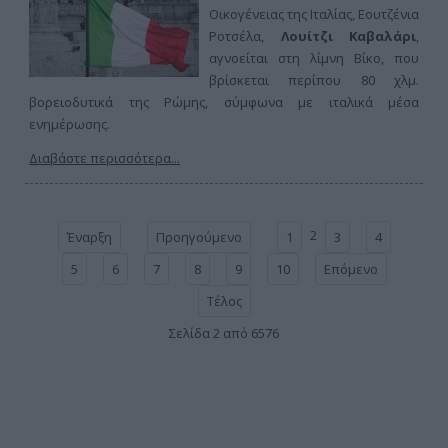
Οικογένειας της Ιταλίας, Εουτζένια
Ροτσέλα,
Λουίτζι Καβαλάρι
,
αγνοείται στη λίμνη Βίκο, που
βρίσκεται περίπου 80 χλμ.
βορειοδυτικά της Ρώμης, σύμφωνα με ιταλικά μέσα
ενημέρωσης.
Διαβάστε περισσότερα...
2
Έναρξη
Προηγούμενο
1
3
4
5
6
7
8
9
10
Επόμενο
Τέλος
Σελίδα 2 από 6576