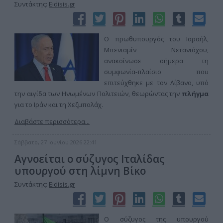
Συντάκτης:
Eidisis.gr
Ο πρωθυπουργός του Ισραήλ,
Μπενιαμίν Νετανιάχου,
ανακοίνωσε σήμερα τη
συμφωνία-πλαίσιο που
επιτεύχθηκε με τον Λίβανο, υπό
την αιγίδα των Ηνωμένων Πολιτειών, θεωρώντας την
πλήγμα
για το Ιράν και τη Χεζμπολάχ.
Διαβάστε περισσότερα...
Σάββατο, 27 Ιουνίου 2026 22:41
Αγνοείται ο σύζυγος Ιταλίδας
υπουργού στη λίμνη Βίκο
Συντάκτης:
Eidisis.gr
Ο σύζυγος της υπουργού