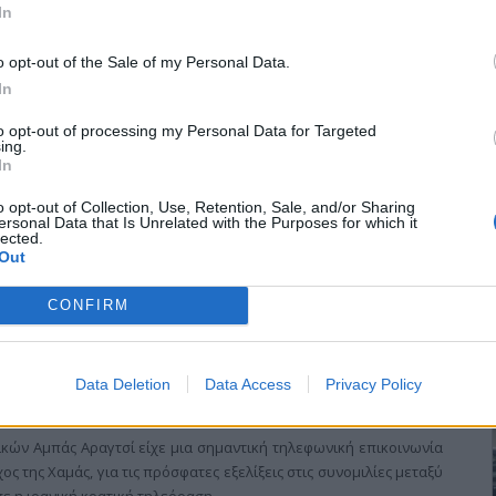
In
κοκυριά χωρίς ρεύμα λόγω βλάβης
o opt-out of the Sale of my Personal Data.
In
to opt-out of processing my Personal Data for Targeted
000 νοικοκυριά
βρέθηκαν χωρίς ηλεκτρικό ρεύμα το πρωί της
ing.
 βλάβης σε μετασχηματιστή που σχετίζεται με τις υψηλές
In
νωσαν οι αρχές του νομού Φινιστέρ.
o opt-out of Collection, Use, Retention, Sale, and/or Sharing
ersonal Data that Is Unrelated with the Purposes for which it
lected.
Out
CONFIRM
αγτσί με στέλεχος της Χαμάς για τις
Data Deletion
Data Access
Privacy Policy
κών Αμπάς Αραγτσί είχε μια σημαντική τηλεφωνική επικοινωνία
ς της Χαμάς, για τις πρόσφατες εξελίξεις στις συνομιλίες μεταξύ