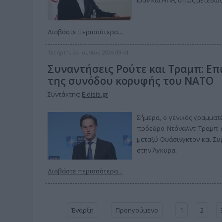
Ιράν και ΗΠΑ, όπως μετέδωσ
Διαβάστε περισσότερα...
Τετάρτη, 24 Ιουνίου 2026 09:41
Συναντήσεις Ρούτε και Τραμπ: Ε
της συνόδου κορυφής του ΝΑΤΟ
Συντάκτης:
Eidisis.gr
Σήμερα, ο γενικός γραμματ
πρόεδρο Ντόναλντ Τραμπ σ
μεταξύ Ουάσινγκτον και Συ
στην Άγκυρα.
Διαβάστε περισσότερα...
Έναρξη
Προηγούμενο
1
2