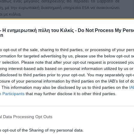
 καθώς ένας μεγάλος αστεροειδής θα περάσει το Σάββατο σε
Γη, με την ευρωπαϊκή διαστημική υπηρεσία ESA να ανακοινώνει
ι με κιάλια.
r - Η ενημερωτική πύλη του Κιλκίς -
Do Not Process My Pers
on
to opt-out of the sale, sharing to third parties, or processing of your per
formation for targeted advertising by us, please use the below opt-out s
κό ναυτικό: Νέα πολεμικά πλοία 10.000
r selection. Please note that after your opt-out request is processed y
eing interest-based ads based on personal information utilized by us or
disclosed to third parties prior to your opt-out. You may separately opt-
losure of your personal information by third parties on the IAB’s list of
. This information may also be disclosed by us to third parties on the
IA
κγιάνγκ να προχωρήσει στον πυρηνικό εξοπλισμό του
Participants
that may further disclose it to other third parties.
να ενισχύσει τις ναυτικές της δυνατότητες ανακοίνωσε ο
ας, Κιμ Γιονγκ Ουν, κατά την τελετή ένταξης σε υπηρεσία
e Hyon.
l Data Processing Opt Outs
o opt-out of the Sharing of my personal data.