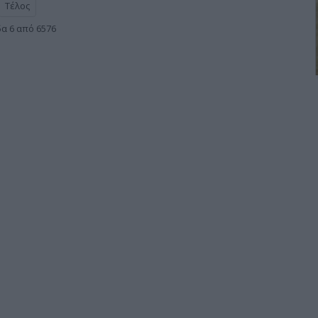
Τέλος
δα 6 από 6576