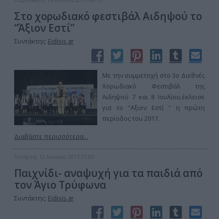
Στο χορωδιακό φεστιβάλ Αιδηψού το
“Άξιον Εστί”
Συντάκτης:
Eidisis.gr
Με την συμμετοχή στο 3ο Διεθνές
Χορωδιακό Φεστιβάλ της
Αιδηψού 7 και 8 Ιουλίου,έκλεισε
για το "Αξιον Εστί " η πρώτη
περίοδος του 2017.
Διαβάστε περισσότερα...
Τετάρτη, 12 Ιουλίου 2017 21:03
Παιχνίδι- αναψυχή για τα παιδιά από
τον Άγιο Τρύφωνα
Συντάκτης:
Eidisis.gr