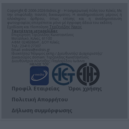
Copyright © 2006-2026 Eidisis.gr - Η ενημερωτική πύλη του Κιλκίς. Με
την επιφύλαξη παντός δικαιώματος. Η αναδημοσίευση μέρους ή
ολόκληρου άρθρου, όπως επίσης και η αναδημοσίευση
φωτογραφίας επιτρέπεται μόνο μέ έγγραφη άδεια του εκδότη.
Τερζενίδης Νικος
Σχεδίαση και Υλοποίηση
Ταυτότητα ιστοσελίδας
Επιχείρηση Τερζενίδης Κωνσταντίνος
Μεταλλικό, Κιλκίς, 61100
ΑΦΜ: 024638641, ΔΟΥ Κιλκίς
Τηλ.: 23410 27307
Email:
eidisis@eidisis.gr
Ιδιοκτήτης/ Νόμιμος εκπρ./ Διευθυντής/ Διαχειριστής/
Δικαιούχος domain: Τερζενίδης Κωνσταντίνος
Διευθύντρια σύνταξης: Παγλαρίδου Ιωάννα
Προφίλ Εταιρείας
Όροι χρήσης
Πολιτική Απορρήτου
Δήλωση συμμόρφωσης