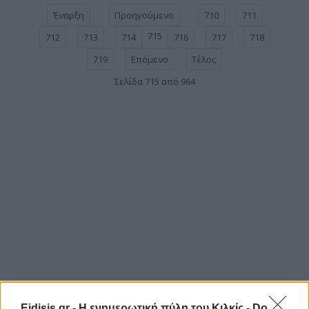
Έναρξη
Προηγούμενο
710
711
715
712
713
714
716
717
718
719
Επόμενο
Τέλος
Σελίδα 715 από 964
Eidisis.gr - Η ενημερωτική πύλη του Κιλκίς -
Do