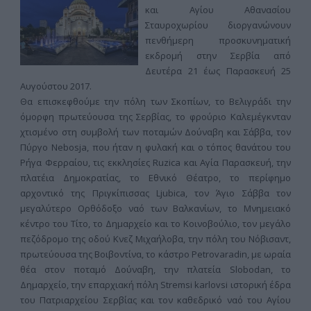
και Αγίου Αθανασίου
Σταυροχωρίου διοργανώνουν
πενθήμερη προσκυνηματική
εκδρομή στην Σερβία από
Δευτέρα 21 έως Παρασκευή 25
Αυγούστου 2017.
Θα επισκεφθούμε την πόλη των Σκοπίων, το Βελιγράδι την
όμορφη πρωτεύουσα της Σερβίας, το φρούριο Καλεμέγκνταν
χτισμένο στη συμβολή των ποταμών Δούναβη και Σάββα, τον
Πύργο Nebosja, που ήταν η φυλακή και ο τόπος θανάτου του
Ρήγα Φερραίου, τις εκκλησίες Ruzica και Αγία Παρασκευή, την
πλατέια Δημοκρατίας, το Εθνικό Θέατρο, το περίφημο
αρχοντικό της Πριγκίπισσας Ljubica, τον Άγιο Σάββα τον
μεγαλύτερο Ορθόδοξο ναό των Βαλκανίων, το Μνημειακό
κέντρο του Τίτο, το Δημαρχείο και το Κοινοβούλιο, τον μεγάλο
πεζόδρομο της οδού Κνεζ Μιχαήλοβα, την πόλη του Νόβισαντ,
πρωτεύουσα της Βοιβοντίνα, το κάστρο Petrovaradin, με ωραία
θέα στον ποταμό Δούναβη, την πλατεία Slobodan, το
Δημαρχείο, την επαρχιακή πόλη Stremsi karlovsi ιστορική έδρα
του Πατριαρχείου Σερβίας και τον καθεδρικό ναό του Αγίου