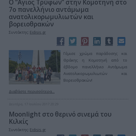
Ο “Αγιος Τρύφων” στην Κομοτηνή στο
7ο πανελλήνιο αντάμωμα
ανατολικορωμυλιωτών και
βορειοθρακών
Συντάκτης:
Eidisis.gr
Γέμισε χρώμα παράδοσης και
Θράκης η Κομοτηνή από το
έβδομο πανελλήνιο Αντάμωμα
Ανατολικορωμυλιωτών και
Βορειοθρακών!
Διαβάστε περισσότερα...
Δευτέρα, 17 Ιουλίου 2017 20:29
Moonlight στο θερινό σινεμά του
Κιλκίς
Συντάκτης:
Eidisis.gr