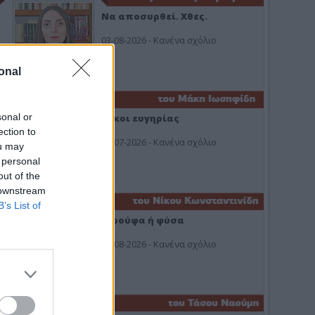
Να αποσυρθεί. Χθες.
03-08-2026 - Κανένα σχόλιο
onal
sonal or
Οίκοι ευγηρίας
ection to
24-07-2026 - Κανένα σχόλιο
ou may
 personal
out of the
 downstream
B’s List of
Ή ρούφα ή φύσα
03-08-2026 - Κανένα σχόλιο