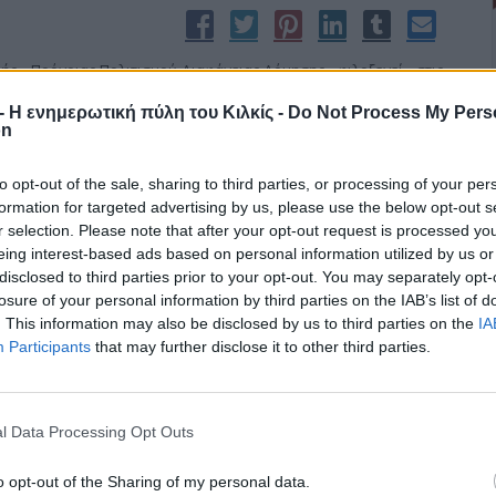
ής Πρόνοιας-Πολιτισμού-Διαφάνειας-Δόμησης φιλοξενεί στις
τροελληνικής Καπναποθήκης την έκθεση ζωγραφικής του
r - Η ενημερωτική πύλη του Κιλκίς -
Do Not Process My Pers
ession” εξομολόγηση με υπότιτλο
on
to opt-out of the sale, sharing to third parties, or processing of your per
formation for targeted advertising by us, please use the below opt-out s
r selection. Please note that after your opt-out request is processed y
eing interest-based ads based on personal information utilized by us or
disclosed to third parties prior to your opt-out. You may separately opt-
losure of your personal information by third parties on the IAB’s list of
. This information may also be disclosed by us to third parties on the
IA
Participants
that may further disclose it to other third parties.
κόσμου έγινε και η 2η -για αυτή τη χρονιά- βιβλιοπαρουσίαση
τη 22/4/2015 στη Δημόσια Κεντρική Βιβλιοθήκη Κιλκίς.
l Data Processing Opt Outs
o opt-out of the Sharing of my personal data.