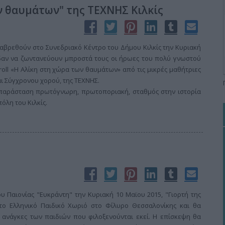
ν θαυμάτων" της ΤΕΧΝΗΣ Κιλκίς
ραβρεθούν στο Συνεδριακό Κέντρο του Δήμου Κιλκίς την Κυριακή
είδαν να ζωντανεύουν μπροστά τους οι ήρωες του πολύ γνωστού
οll «Η Αλίκη στη χώρα των θαυμάτων» από τις μικρές μαθήτριες
 Σύγχρονου χορού, της ΤΕΧΝΗΣ.
παράσταση πρωτόγνωρη, πρωτοποριακή, σταθμός στην ιστορία
όλη του Κιλκίς.
 Παιονίας "Ευκράντη" την Κυριακή 10 Μαϊου 2015, "Γιορτή της
το Ελληνικό Παιδικό Χωριό στο Φίλυρο Θεσσαλονίκης και θα
ς ανάγκες των παιδιών που φιλοξενούνται εκεί. Η επίσκεψη θα