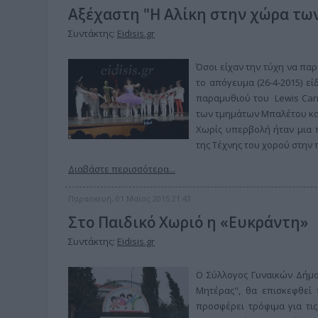
Αξέχαστη "Η Αλίκη στην χώρα τω
Συντάκτης:
Eidisis.gr
Όσοι είχαν την τύχη να πα
το απόγευμα (26-4-2015) 
παραμυθιού του Lewis Carr
των τμημάτων Μπαλέτου και
Χωρίς υπερβολή ήταν μια 
της Τέχνης του χορού στην π
Διαβάστε περισσότερα...
Παρασκευή, 01 Μαϊος 2015 21:43
Στο Παιδικό Χωριό η «Ευκράντη»
Συντάκτης:
Eidisis.gr
Ο Σύλλογος Γυναικών Δήμου
Μητέρας", θα επισκεφθεί 
προσφέρει τρόφιμα για τι