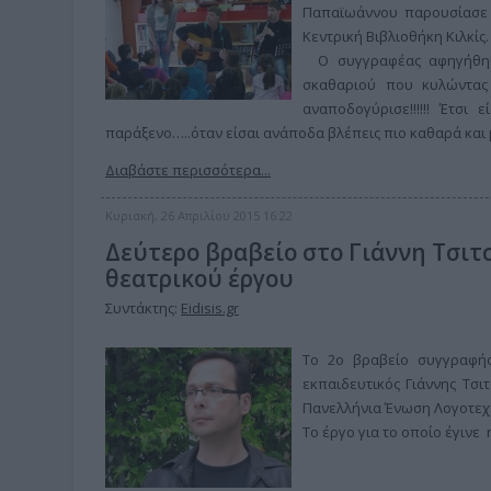
Παπαϊωάννου παρουσίασε 
Κεντρική Βιβλιοθήκη Κιλκί
Ο συγγραφέας αφηγήθηκε
σκαθαριού που κυλώντας
αναποδογύρισε!!!!!! Έτσ
παράξενο…..όταν είσαι ανάποδα βλέπεις πιο καθαρά και 
Διαβάστε περισσότερα...
Κυριακή, 26 Απριλίου 2015 16:22
Δεύτερο βραβείο στο Γιάννη Τσιτ
θεατρικού έργου
Συντάκτης:
Eidisis.gr
Το 2ο βραβείο συγγραφή
εκπαιδευτικός Γιάννης Τσ
Πανελλήνια Ένωση Λογοτεχν
Το έργο για το οποίο έγινε 