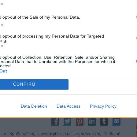
In
o opt-out of the Sale of my Personal Data.
In
οσιακών σπόρων “Πελίτι”
to opt-out of processing my Personal Data for Targeted
ing.
In
ος Περιπατητών ν. Κιλκίς πραγματοποίησε με επιτυχία εκδρομή
ορτή παραδοσιακών σπόρων Πελίτι στο Μεσοχώρι Παρανεστίου
o opt-out of Collection, Use, Retention, Sale, and/or Sharing
ersonal Data that Is Unrelated with the Purposes for which it
ομορφιάς όχθες του Νέστου καθώς και στην Καβάλα.
lected.
Out
CONFIRM
Data Deletion
Data Access
Privacy Policy
δα” του Θοδωρή Παπαϊωάννου
υ ο βραβευμένος συγγραφέας και εκπαιδευτικός Θοδωρής