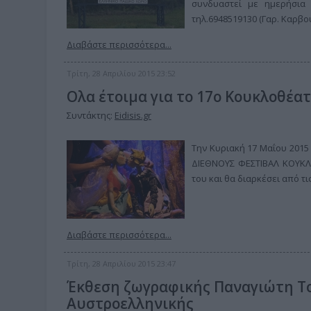
συνδυαστεί με ημερήσια 
τηλ.6948519130 (Γαρ. Καρβο
Διαβάστε περισσότερα...
Τρίτη, 28 Απριλίου 2015 23:52
Ολα έτοιμα για το 17ο Κουκλοθέατ
Συντάκτης:
Eidisis.gr
Tην Κυριακή 17 Μαΐου 2015
ΔΙΕΘΝΟΥΣ ΦΕΣΤΙΒΑΛ ΚΟΥΚΛΟ
του και θα διαρκέσει από τι
Διαβάστε περισσότερα...
Τρίτη, 28 Απριλίου 2015 23:47
Έκθεση ζωγραφικής Παναγιώτη Τ
Αυστροελληνικής