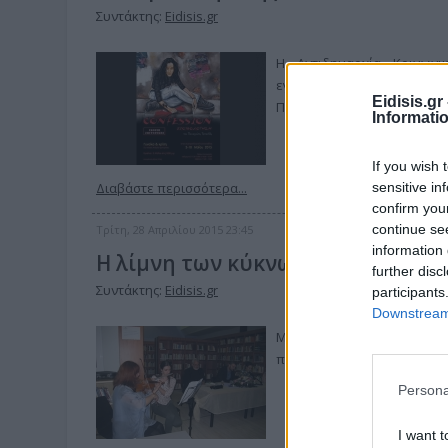
Συντάκτης:
Eidisis.gr
Η Αντιδημαρχία Κοινωνικ
εγκαταστάσεις της Αυσ
Eidisis.g
Παναγιώτη Τοπαλίδη “ Conf
Informati
If you wish 
sensitive in
Διαβάστε περισσότερα...
confirm you
continue se
Τρίτη, 28 Απριλίου 2015 23:45
information 
Η λίμνη των κύκνων
further disc
Συντάκτης:
Eidisis.gr
participants
Downstream 
Με μεγάλη συμμετοχή του 
παιδικού βιβλίου, την Τετάρ
Persona
I want t