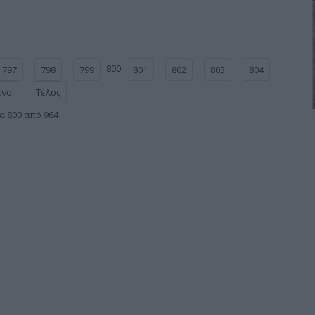
800
797
798
799
801
802
803
804
ενο
Τέλος
α 800 από 964